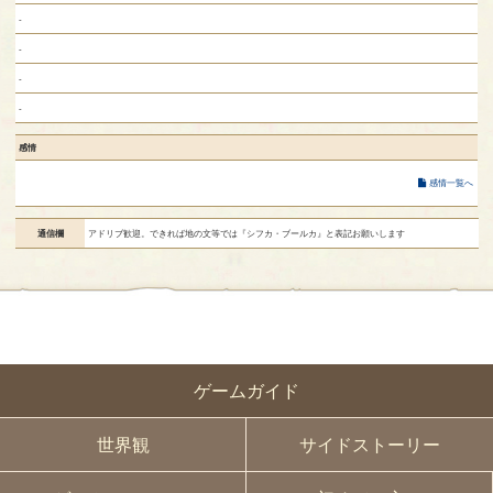
-
-
-
-
感情
感情一覧へ
通信欄
アドリブ歓迎。できれば地の文等では『シフカ・ブールカ』と表記お願いします
ゲームガイド
世界観
サイドストーリー