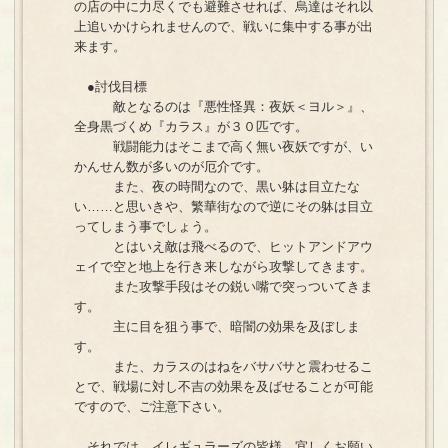
の店の中に力尽くでも避難させれば、烏達はそれ以
上追いかけられませんので、戦いに集中する事が出
来ます。
●討伐目標
敵となるのは『悪性怪異：夜妖＜ヨル＞』、
全身黒づくめ『カラス』が３０匹です。
戦闘能力はそこまで高く無い夜妖ですが、い
かんせん数が多いのが厄介です。
また、夜の時間なので、黒い躰は目立たな
い……と思いきや、繁華街なので逆にその躰は目立
ってしまう事でしょう。
とはいえ敵は飛べるので、ヒットアンドアウ
ェイで空と地上を行き来しながら攻撃してきます。
また攻撃手段はその鋭い嘴で突っついてきま
す。
主に目を狙う事で、暗闇の効果を及ぼしま
す。
また、カラスのはねをバサバサと震わせるこ
とで、戦場に対し不吉の効果を及ばせることが可能
ですので、ご注意下さい。
それでは、イレギュラーズの皆様、宜しくお願い