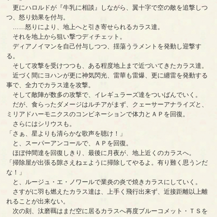
更にハロルドが『牛乳に相談』しながら、翼十字で空の敵を追撃しつ
つ、怒り効果を付与。
……怒りにより、地上へと引き寄せられるカラス達。
それを地上から狙い撃つディチェット。
ディアノイマンを自己付与しつつ、揺蕩うラメントを発動し迎撃す
る。
そして攻撃を受けつつも、ある程度地上まで近づいてきたカラス達。
近づく間にヨハンが更に神気閃光、雷華も雷爆、更に纏雷を発動する
事で、全力でカラス達を攻撃。
そして敵陣が数多の攻撃で、イレギュラーズ達をついばんでいく。
だが、食らったダメージはルチアがまず、クェーサーアナライズと、
ミリアドハーモニクスのコンビネーションで体力とＡＰを回復。
さらにはシリウスも。
「さぁ、星よりも清らかな歌声を聴け！」
と、スーパーアンコールで、ＡＰを回復。
ほぼ仲間達を回復しきり、最後に月夜が、地上近くのカラスへ。
「掃除屋が出張る隙さえねェように掃除してやるよ。有り難く思うンだ
な！」
と、ルージュ・エ・ノワールで業炎の炎で焼きカラスにしていく。
さすがに羽も燃えたカラス達は、上手く飛行出来ず、近接距離以上離
れることが出来ない。
次の刻、汰磨羈はまだ空に居るカラスへ再度ブルーコメット・ＴＳを