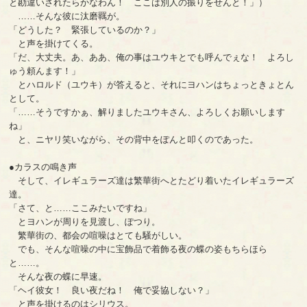
と勘違いされたらかなわん！ ここは別人の振りをせんと！」）
……そんな彼に汰磨羈が。
「どうした？ 緊張しているのか？」
と声を掛けてくる。
「だ、大丈夫。あ、ああ、俺の事はユウキとでも呼んでぇな！ よろし
ゅう頼んます！」
とハロルド（ユウキ）が答えると、それにヨハンはちょっときょとん
として。
「……そうですかぁ、解りましたユウキさん、よろしくお願いします
ね」
と、ニヤリ笑いながら、その背中をぽんと叩くのであった。
●カラスの鳴き声
そして、イレギュラーズ達は繁華街へとたどり着いたイレギュラーズ
達。
「さて、と……ここみたいですね」
とヨハンが周りを見渡し、ぽつり。
繁華街の、都会の喧噪はとても騒がしい。
でも、そんな喧噪の中に宝飾品で着飾る夜の蝶の姿もちらほら
と……。
そんな夜の蝶に早速。
「ヘイ彼女！ 良い夜だね！ 俺で妥協しない？」
と声を掛けるのはシリウス。