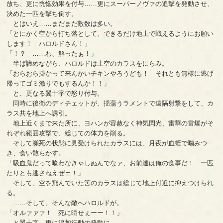
放ち、更に恍惚効果を付与……更にスーパーノヴァの追撃を発動させ、
決めた一匹を撃ち倒す。
とはいえ……まだまだ敵数は多い。
「とにかく空から打ち落として、できるだけ地上で戦えるようにお願い
します！ ハロルドさん！」
「！？ ……わ、解ったぁ！」
半ば諦めながら、ハロルドは上空のカラスをにらみ。
「おらおら掛かって来んかいチキンやろうども！ それとも無様に逃げ
帰ってゴミ漁りでもするんか！！」
と、更なる翼十字で怒り付与。
同時に後衛のディチェットが、揺蕩うラメントで遠隔射撃をして、カ
ラス共を地上へ誘引。
地上近くまで来た所に、ヨハンが容赦なく神気閃光、雷華の雷爆がそ
れぞれ範囲攻撃で、総じての体力を削る。
そして瀕死の状態に見受けられたカラスには、月夜が血蛭で噛みつ
き、食い散らかす。
「吸血鬼だって喰わなきゃしぬんでなァ、お前達は俺の食事だ！ 一匹
たりとも逃さねえぜェ！」
そして、空を飛んでいた筈のカラスは総じて地上付近に抑えつけられ
る。
……そして、そんな敵へハロルドが。
「オルァァァ！ 死に晒せぇーー！！」
と翼十字、更に追加行動の発動に。