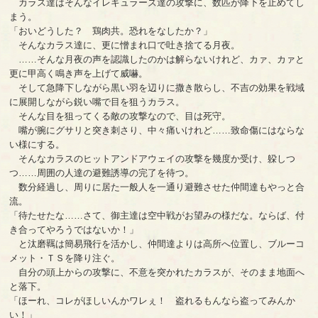
カラス達はそんなイレギュラーズ達の攻撃に、数匹が降下を止めてし
まう。
「おいどうした？ 鶏肉共。恐れをなしたか？」
そんなカラス達に、更に憎まれ口で吐き捨てる月夜。
……そんな月夜の声を認識したのかは解らないけれど、カァ、カァと
更に甲高く鳴き声を上げて威嚇。
そして急降下しながら黒い羽を辺りに撒き散らし、不吉の効果を戦域
に展開しながら鋭い嘴で目を狙うカラス。
そんな目を狙ってくる敵の攻撃なので、目は死守。
嘴が腕にグサリと突き刺さり、中々痛いけれど……致命傷にはならな
い様にする。
そんなカラスのヒットアンドアウェイの攻撃を幾度か受け、躱しつ
つ……周囲の人達の避難誘導の完了を待つ。
数分経過し、周りに居た一般人を一通り避難させた仲間達もやっと合
流。
「待たせたな……さて、御主達は空中戦がお望みの様だな。ならば、付
き合ってやろうではないか！」
と汰磨羈は簡易飛行を活かし、仲間達よりは高所へ位置し、ブルーコ
メット・ＴＳを降り注ぐ。
自分の頭上からの攻撃に、不意を突かれたカラスが、そのまま地面へ
と落下。
「ほーれ、コレがほしいんかワレぇ！ 盗れるもんなら盗ってみんか
い！」