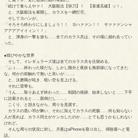
「続けて食らえやァ！ 大阪殺法【弥刀】！ 【喜連瓜破】ッ！」
と、大阪殺法を展開し、カラスを一網打尽。
そしてヨハンが。
「そろそろ終わりにしましょう！！ ヨハァァン！！ サァァァンシャ
アアアアイイィン！！」
と、渾身の一撃を放ち……全てのカラス共は、その場に崩れ去ってい
った。
●煌びやかな世界
そして、イレギュラーズ達は全てのカラス共を仕留める。
「ふぅ……終わった様だな。しかし随分と夜妖も無節操になってきた
な。何かの前触れで無いと良いが……」
と、汰磨羈が呟き、暗い空を見上げる。
それに雷華も。
「うん……取りあえず終わった……戦闘の痕跡、始末しないと……下手
に詮索されると……面倒だし……」
こくり、と頷きながら、周りを見渡す。
カラスの黒い羽が舞い、それに加えてカラスの死骸……何も知らない
人が見れば、カラス同士がケンカしたのか……とでも思うかもしれない
けれど。
そんな周りの状況に対し、月夜はaPhoneを取り出し、掃除屋へと電
話。