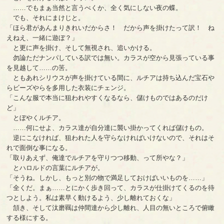
……でもまぁ当然と言うべくか、全く気にしない夜の蝶。
でも、それにまけじと。
「ほら君があんまりきれいだからさ！ だから声を掛けたって訳！ ね
えねえ、一緒に遊ぼ？」
と更に声を掛け、そして無視され、追いかける。
勿論ただナンパしている訳では無い。カラスが空から見張っている事
を見越して……の筈。
ともあれシリウスが声を掛けている間に、ルチアは持ち込んだ宝石や
らビーズやらを多用した衣装にチェンジ。
「こんな服で本当に狙われやすくなるなら、儲けものではあるのだけ
ど」
とぼやくルチア。
……何にせよ、カラス達が自分達に襲い掛かってくれば儲けもの。
逆にこなければ、狙われた人を守らなければいけないので、それはそ
れで面倒な事になる。
「取りあえず、俺達でルチアを守りつつ移動、って所やな？」
とハロルドの言葉にルチアが。
「そうね。しかし、もっと別の物で満足しておけばいいものを……」
「全くだ。まぁ……とにかく歩き回って、カラスが仕掛けてくるのを待
つとしよう。私は素早く動けるよう、少し離れておくな」
頷き、そして汰磨羈は仲間達から少し離れ、人目の無いところで俯瞰
する様にする。