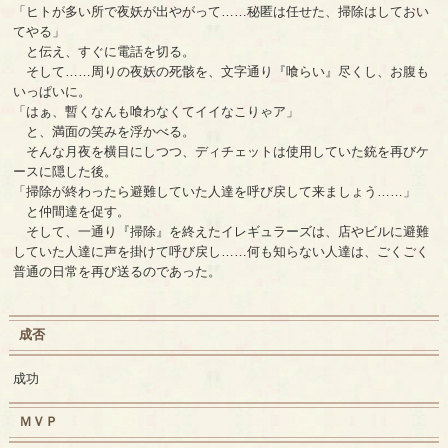
「ヒトが多い所で夜妖が出やがって……秘匿は任せた、掃除はしておい
てやる」
と伝え、すぐに電話を切る。
そして……周りの夜妖の死骸を、文字通り『喰らい』尽くし、お腹も
いっぱいに。
「はぁ、暫くなんも喰わなくてイイなこりゃア」
と、満面の笑みを浮かべる。
そんな月夜を横目にしつつ、ディチェットは使用していた銃を再びケ
ースに隠した後。
「掃除が終わったら避難していた人達を呼び戻して来ましょう……」
と仲間達を促す。
そして、一通り『掃除』を終えたイレギュラーズは、店やビルに避難
していた人達に声を掛けて呼び戻し……何も知らない人達は、ごくごく
普通の日常を再び送るのであった。
成否
成功
ＭＶＰ