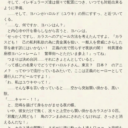
そして、イレギュラーズ達は個々で配置につき、いつでも対処出来る
ように準備。
……そして、ヨハンがハロルド（ユウキ）の所にすすっ、と近づいて
くる。
「……な、何ですか、ヨハンはん？」
と内心冷や汗を垂らしながら言うと、ヨハンは。
「せっかくですし、カラスへのアピール方法を考えたんですよ。『カラ
スども！ 己の私利私欲の為に貴金属を狙い、一般人を脅威にさらした
罪を赦す訳にはいかない！ 正義の光で照らすぞ夜妖の闇！ 特異運命
座標ヨハン＝レーム！ 繁華街へとただいま参上！』ってね」
つまりは決め台詞……それにきょとんとしていると。
「って感じの名乗りでどうですハロルドさん。東京？ 日本？ のアニ
メ？ ってやつで流行っているみたいで。ここは正義のヒーローとして
通行人にアピールですよ！」
「わ、私はユウキやって！」
……そんな事を言い合っていると……空から突如襲い掛かる、黒い
獣。
『……キャー－！！』
と、悲鳴を揚げて身をかがませる夜の蝶。
いや、彼女だけで無く、次々と上空から襲い掛かるカラスが３０匹。
「邪魔だ人間ども！ 鳥のフンまみれにされたくなければ、さっさと消
えるんだな！」
と、カラス達の襲撃に、さすがに酒に酔った人達もワァァ、と悲鳴を