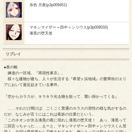
糸色 月夜(p3p009451)
マキシマイザー＝田中＝シリウス(p3p009550)
漆黒の堕天使
リプレイ
●夜の帳
練達の一区域、『再現性東京』。
様々な建物が建ち、人々が生活する『希望ヶ浜地域』の繁華街のエリ
アにおいて最近起きている事件。
『空からカラスが、キラキラ光る物を狙って、襲い掛かってくる』
……それだけ聞けば、ごくごく普通のカラスの習性の様な気がするの
だが、なじみが言うにはこれは夜妖の仕業だという。
「このネオンが光る漆黒の夜に現れし漆黒の堕天使！ あっ、漆黒って
二回言っちゃった……えーと、マキシマイザー＝田中＝シリウスくん登
場！ 今回は異世界から召喚されてきた、俺にとっては割となじみ深い