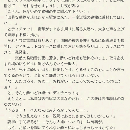
揚げて……それをせかすように、月夜が叫ぶ。
「皆さん、危ないので建物の中に隠れて下さい！」
「凶暴な動物が現れたから駆除に来た。一度近場の建物に避難してほし
い……」
とディチェット、雷華がすぐさま周りに居る人達へ、大きな声を上げ
て避難する様に指示。
それと共に雷華は取りあえず、周囲の被害を抑える為に保護結界を展
開し、ディチェットはケースに隠しておいた銃を取り出し、カラスに向
けて一発発砲。
……突然の発砲音に更に驚き、酔いどれ達も恐怖心のまま、取りあえ
ず近場の店やビルに逃げ込んでいく一般人。
ただ、完全に酔いが回り、転倒したり、うるせぇこのぉ……とか言っ
てくるのもいて、全部が全部逃げてくれるとは行かない。
『なーんだばろぅ、おめー、おれがいーところでのんでるってのによ
ぉ！！』
と、そんな酔いどれ連中にディチェットは。
「えとえと……私達は害虫駆除の者なのだわ！ この銃は害虫駆除の為
なのだわ！」
『うるせー！ そんなんにみえるかってんだー！』
「……そうは見えなくても、説明はあとにさせてほしいかしら！」
説得に手間取るが……そんな人達については、汰磨羈が。
「もう、お願いを聞いてくれない酔っ払いはしまっちゃうかな☆」