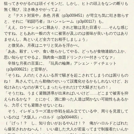
狙ってきやがるのは頭イイモンだ。しかし、ヒトの頭上をなンの断りも
無く飛び、泣き喚きやがってよ」
と『テスト対策中』糸色 月夜（p3p009451）が苛立ち気に吐き散らす
と、それに『戦闘巧者』ヨハン＝レーム（p3p00117）も。
「ええ。ロケーションに難あり、されど敵は見た目通り……そんな感じ
ですね。ともあれ一般の方々に被害が及ぶのは後味が良いものではあり
ませんし、鳥といえど全力でお相手しましょう」
と微笑み、月夜はニヤリと笑みを浮かべ。
「ああ。殺す。いや、食い散らかしてやる。どっちが食物連鎖の上か、
思い知らせてやるよ。鶏肉食べ放題ドリンクバー付きってなァ」
辛辣な月夜の言葉に、『玩具の輪舞』アシェン・ディチェット
（p3p008621）と雷華が。
「そうね。人のたくさんいる所で騒ぎを起こされてしまうのは困りもの
ね！ 鳥さんでしたら動物のせいって誤魔化せるかもしれないけど、お
化けみたいなのが来てしまったらそれだけで大騒ぎだもの！」
「そうだね。うまく避難誘導が出来ればいいけど……どこまで被害を抑
えられるかな？ とにかく、酒に酔った人達は聞かない可能性もあるか
ら、力尽くでも避難させないとね」
そう、イレギュラーズ達が作戦を組み立てている中、周りを見渡して
いるのは『大阪人』ハロルド（p3p004465）。
（「げっ！？ し、知り合いがおるやんけ！？ 俺がハロルドとばれた
ら爆笑されかねへん！ いい歳した大人が若返ってまで制服着たいんか