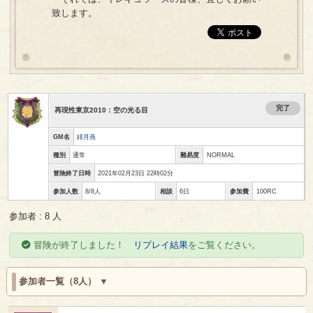
致します。
完了
再現性東京2010：空の光る目
GM名
緋月燕
種別
通常
難易度
NORMAL
冒険終了日時
2021年02月23日 22時02分
参加人数
8/8人
相談
6日
参加費
100RC
参加者 : 8 人
冒険が終了しました！
リプレイ結果
をご覧ください。
参加者一覧（8人）