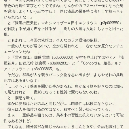
景色の再現性東京とやらでですね、なんかの力でスーパー強くなった鳥
を退治しようという話ですね！ 同じ漆黒の翼を持つ者として黙っちゃ
いられねぇな！」
と『漆黒の堕天使』マキシマイザー＝田中＝シリウス（p3p009550）
が解説するが如く声を上げるが……周りの人達は反応にちょっと困った
風。
ともあれ……今回の依頼は、そんなカラス退治の依頼。
「一般の人たちが居る中で、空から襲われる……なかなか厄介なシチュ
エーションだね……」
と『雷刃白狐』微睡 雷華（p3p009303）が空を見上げてぼやくと『流
麗花月』仙狸厄狩 汰磨羈（p3p002831）と『「Concordia」船長』ルチ
ア・アフラニア（p3p006865）も。
「そだな。群鳥が人を襲うパニック物を思い出すが、よもやそれの具現
化ではあるまいな？」
「……そういう映画を聞いた事があるわ。鳥が光り物を好きなのは知っ
て居たけれど……夜妖になっても性質は変わらないのね」
と、溜息を吐く。
確かに姿形はただの烏と同じだが……凶暴性は比較にならない。
彼らは人を傷付けるのではなく、殺すべく襲い掛かってくる。
まぁ……宝飾品を狙うのは、烏本来の習性に抗えないからという可能
性もあるけれど。
「でもなぁ、随分贅沢な鳥じゃねェか。きちんと女や、金品を識別して