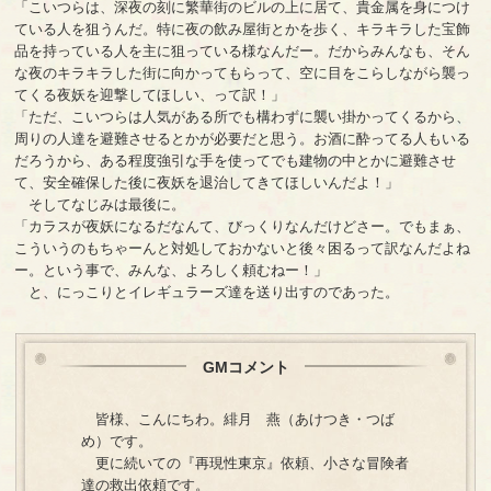
「こいつらは、深夜の刻に繁華街のビルの上に居て、貴金属を身につけ
ている人を狙うんだ。特に夜の飲み屋街とかを歩く、キラキラした宝飾
品を持っている人を主に狙っている様なんだー。だからみんなも、そん
な夜のキラキラした街に向かってもらって、空に目をこらしながら襲っ
てくる夜妖を迎撃してほしい、って訳！」
「ただ、こいつらは人気がある所でも構わずに襲い掛かってくるから、
周りの人達を避難させるとかが必要だと思う。お酒に酔ってる人もいる
だろうから、ある程度強引な手を使ってでも建物の中とかに避難させ
て、安全確保した後に夜妖を退治してきてほしいんだよ！」
そしてなじみは最後に。
「カラスが夜妖になるだなんて、びっくりなんだけどさー。でもまぁ、
こういうのもちゃーんと対処しておかないと後々困るって訳なんだよね
ー。という事で、みんな、よろしく頼むねー！」
と、にっこりとイレギュラーズ達を送り出すのであった。
GMコメント
皆様、こんにちわ。緋月 燕（あけつき・つば
め）です。
更に続いての『再現性東京』依頼、小さな冒険者
達の救出依頼です。