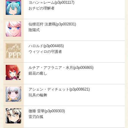
ヨハン＝レーム(p3p001117)
おチビの理解者
仙狸厄狩 汰磨羈(p3p002831)
陰陽式
ハロルド(p3p004465)
ウィツィロの守護者
ルチア・アフラニア・水月(p3p006865)
鏡花の癒し
アシェン・ディチェット(p3p008621)
玩具の輪舞
微睡 雷華(p3p009303)
雷刃白狐