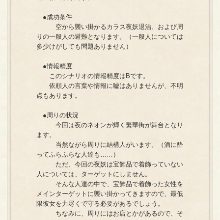
●成功条件
空から襲い掛かるカラス夜妖退治、および周
りの一般人の避難となります。（一般人については
多少けがしても問題ありません）
●情報精度
このシナリオの情報精度はBです。
依頼人の言葉や情報に嘘はありませんが、不明
点もあります。
●周りの状況
今回は夜のネオンが輝く繁華街が舞台となり
ます。
当然ながら周りに結構人がいます。（酒に酔
ってふらふらな人達も……）
ただ、今回の夜妖は宝飾品で着飾っていない
人については、ターゲットにしません。
そんな人達の中で、宝飾品で着飾った女性を
メインターゲットに襲い掛かってきますので、最低
限彼女を力尽くで守る必要があるでしょう。
ちなみに、周りにはお店とかがあるので、そ