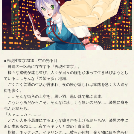
●再現性東京2010：空の光る目
練達の一区画に存在する『再現性東京』。
様々な建物が建ち並び、人々が日々の糧を頑張って生き延びようとし
ている……そんな『希望ヶ浜』地域。
ごくごく普通の生活が営まれ、夜の帳が落ちれば家路を急ぐ大人達が
街を歩く。
……そんな街角の上空を、黒い羽、黒い躰で飛ぶ者達。
こういう所だからこそ、そんなに珍しくも無いのだが……漆黒に身を
包んだ烏たち。
『カァ……カァ……』
どこか人を小馬鹿にするような鳴き声を上げる烏たちが、漆黒の中に
追い求めるのは……夜でもキラリと煌めく貴金属。
指輪、ネックレス、イヤリング……彼らが何故、光り物に目を光らせ