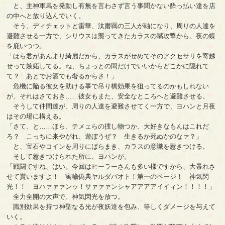
と、主神軍馬を発動し有無を言わさず言う事聞かない酔っ払い達を店
の中へと放り込んでいく。
そう、ディチェットと雷華、汰磨羈の三人が軸になり、周りの人達を
避難させる一方で、シリウスは襲ってきたカラスの嘴攻撃から、夜の蝶
を庇いつつ。
「ほら君があんまり綺麗だから、カラスがせめてそのアクセサリを寄越
せって嫉妬してる。ね、ちょっとの間だけでいいからどこかに隠れて
て？ あとでお酒でも奢るからさ！」
危機に陥る彼女を助ける事で吊り橋効果を狙ってるのかもしれない
が、それはさておき……彼女もまた、安全なところへと避難させる。
そうして仲間達が、周りの人達を避難させてく一方で、ヨハンと月夜
はその場に構える。
「さて、と……ほら、テメェらの捜し物つか、大好きなもんはこれだ
ろ？ こっちに来やがれ、遊ぼうぜ？ 生きるか死ぬかのなァ？」
と、宝石やコインを周りにばらまき、カラスの意識を惹きつける。
そして惹きつけられた所に、ヨハンが。
「戦闘ですね、はい。今回はヒーラーさんも多い様ですから、大暴れさ
せて貰いますよ！ 寓喩偽典ヤルダバオト！第一のページ！ 神気閃
光！！ ヨハァァァンッ！サァァァンシャアアアアイイィン！！！！」
全力全開の大声で、神気閃光を放つ。
識別効果を持つ神聖なる光が夜妖達を包み、等しくダメージを与えて
いく。