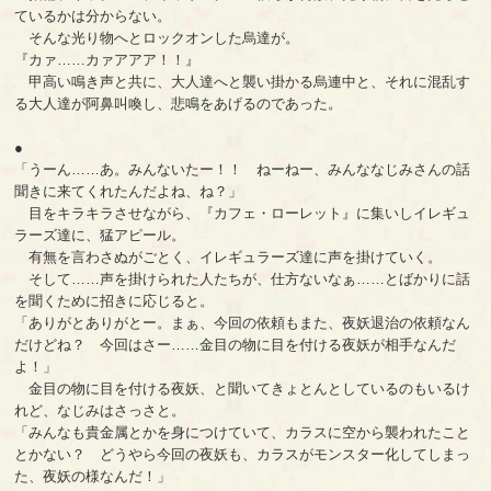
ているかは分からない。
そんな光り物へとロックオンした烏達が。
『カァ……カァアアア！！』
甲高い鳴き声と共に、大人達へと襲い掛かる烏連中と、それに混乱す
る大人達が阿鼻叫喚し、悲鳴をあげるのであった。
●
「うーん……あ。みんないたー！！ ねーねー、みんななじみさんの話
聞きに来てくれたんだよね、ね？」
目をキラキラさせながら、『カフェ・ローレット』に集いしイレギュ
ラーズ達に、猛アピール。
有無を言わさぬがごとく、イレギュラーズ達に声を掛けていく。
そして……声を掛けられた人たちが、仕方ないなぁ……とばかりに話
を聞くために招きに応じると。
「ありがとありがとー。まぁ、今回の依頼もまた、夜妖退治の依頼なん
だけどね？ 今回はさー……金目の物に目を付ける夜妖が相手なんだ
よ！」
金目の物に目を付ける夜妖、と聞いてきょとんとしているのもいるけ
れど、なじみはさっさと。
「みんなも貴金属とかを身につけていて、カラスに空から襲われたこと
とかない？ どうやら今回の夜妖も、カラスがモンスター化してしまっ
た、夜妖の様なんだ！」