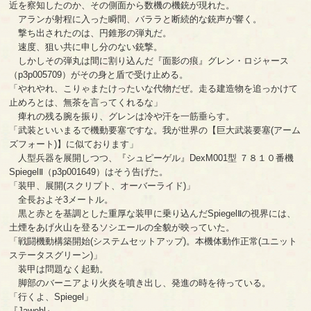
近を察知したのか、その側面から数機の機銃が現れた。
アランが射程に入った瞬間、バララと断続的な銃声が響く。
撃ち出されたのは、円錐形の弾丸だ。
速度、狙い共に申し分のない銃撃。
しかしその弾丸は間に割り込んだ『面影の痕』グレン・ロジャース
（p3p005709）がその身と盾で受け止める。
「やれやれ、こりゃまたけったいな代物だぜ。走る建造物を追っかけて
止めろとは、無茶を言ってくれるな」
痺れの残る腕を振り、グレンは冷や汗を一筋垂らす。
「武装といいまるで機動要塞ですな。我が世界の【巨大武装要塞(アーム
ズフォート)】に似ております」
人型兵器を展開しつつ、『シュピーゲル』DexM001型 ７８１０番機
SpiegelⅡ（p3p001649）はそう告げた。
「装甲、展開(スクリプト、オーバーライド)」
全長およそ3メートル。
黒と赤とを基調とした重厚な装甲に乗り込んだSpiegelⅡの視界には、
土煙をあげ火山を登るソシエールの全貌が映っていた。
「戦闘機動構築開始(システムセットアップ)。本機体動作正常(ユニット
ステータスグリーン)」
装甲は問題なく起動。
脚部のバーニアより火炎を噴き出し、発進の時を待っている。
「行くよ、Spiegel」
『Jawohl』