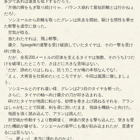
多少であれば速度も低下するだろう。
「片側の脚をもぎ取り続けりゃ、バランス崩れて最短距離とは行かねぇ
だろ!」
ソシエールから距離を取ったグレンは疾走を開始。駆ける慣性を乗せ
た斬撃を虚空に放った。
空気が唸る。
放たれたそれは、飛ぶ斬撃。
庸介、SpiegelⅡの連撃を受け破損していたタイヤは、その一撃を受け
砕け散る。
だが、全長200メートルの巨体を支えるタイヤは無数。そのうち1つだ
けを破壊したところで、さほどに大きな意味はない。
「だが、諦めたりはしねぇ。抗う力こそが俺の本領なんでな!」
「えぇ、大将首を仕留めたいところですが、今回は援護に徹しましょ
う」
ソシエールとのすれ違い様、グレンは2つ目のタイヤを斬った。
さらに、タイヤの軸へ向け庸介の刀が叩き込まれる。
砕けたタイヤが地面に転がる。砂煙を巻き上げ跳ねるそれを、アラン
はしゃがむことで回避。剣を肩に担いだまま、視線を機銃へと向けた。
地面を強く踏み込んで、アランは跳んだ。
対空砲が作動すうより数瞬速く、神速の突きを撃ち込んだ。突きを受
けた機銃が爆ぜる。ソシエールの装甲にも傷が刻み込まれたが、貫通す
るには至らない。
「っ、硬ぇっ! 本当に壊れるのかよ!」