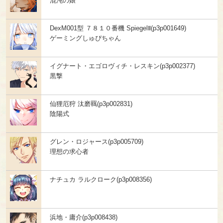
混沌の娘
DexM001型 ７８１０番機 SpiegelⅡ(p3p001649)
ゲーミングしゅぴちゃん
イグナート・エゴロヴィチ・レスキン(p3p002377)
黒撃
仙狸厄狩 汰磨羈(p3p002831)
陰陽式
グレン・ロジャース(p3p005709)
理想の求心者
ナチュカ ラルクローク(p3p008356)
浜地・庸介(p3p008438)