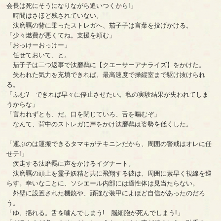
会長は死にそうになりながら追いつくから!」
時間はさほど残されていない。
汰磨羈の背に乗ったストレガへ、茄子子は言葉を投げかける。
「少々燃費が悪くてね。支援を頼む」
「おっけーおっけー」
任せておいて、と。
茄子子は二つ返事で汰磨羈に【クエーサーアナライズ】をかけた。
失われた気力を充填できれば、最高速度で操縦室まで駆け抜けられ
る。
「ふむ? できれば早々に停止させたい。私の実験結果が失われてしま
うからな」
「言われずとも、だ。口を閉じていろ、舌を噛むぞ」
なんて、背中のストレガに声をかけ汰磨羈は姿勢を低くした。
「運ぶのは運搬できるタマキがテキニンだから、周囲の警戒はオレに任
せテ!」
疾走する汰磨羈に声をかけるイグナート。
汰磨羈の頭上を霊子妖精と共に飛翔する彼は、周囲に素早く視線を巡
らす。幸いなことに、ソシエール内部には適性体は見当たらない。
外壁に設置された機銃や、頑強な装甲によほど自信があったのだろ
う。
「ゆ、揺れる。舌を噛んでしまう! 脳細胞が死んでしまう!」