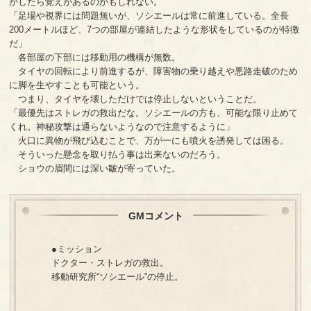
かしたら覚えがあるのかもしれない。
「足場や視界には問題無いが、ソシエールは常に前進している。全長
200メートルほど、7つの部屋が連結したような形状をしているのが特徴
だ」
各部屋の下部には移動用の機構が無数。
タイヤの回転により前進するが、障害物の乗り越えや悪路走破のため
に脚を生やすことも可能という。
つまり、タイヤを壊しただけでは停止しないということだ。
「最優先はストレガの救出だな。ソシエールの方も、可能な限り止めて
くれ。神秘攻撃は通らないようなので注意するように」
火口に異物が飛び込むことで、万が一にも噴火を誘発しては困る。
そういった懸念を取り払う事は出来ないのだろう。
ショウの眉間には深い皺が寄っていた。
GMコメント
●ミッション
ドクター・ストレガの救出。
移動研究所“ソシエール”の停止。