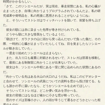
時間がかかるらしい。
「さて、このソシエールだが、実は現在、暴走状態にある。私の心臓が
止まったとき、自壊に向かうようプログラムされているんだよ。私の研
究成果や発明品を、私の死後に悪用されることがないようにね」
と、そういってストレガはウィッチハットを脱いで、前髪を持ち上げ
た。
彼女の額には赤に染まった包帯が巻き付けられている。
どうやら額に大きな怪我をしているようだ。
「寝ぼけて、ガラクタの山に頭から突っ込んだせいで負った傷だ。その
際、一時的に心臓が止まっていたらしくてね、目を覚ましたらソシエー
ルが動き出していた」
一度走り始めたソシエールは止まらない。
また、出入り口も厳重に封鎖されるせいで、ストレガは部屋を移動し
て、最前にある制御室に向かうことが出来ないでいた。
彼女は今、ソシエール中程にある一室に閉じ込められた状態にあるの
だ。
「向かっている先はある火山の火口のようだね。私はこのビデオレター
と合わせて、ソシエールの武装についての資料を窓から投げ捨てる。も
しも誰かの手に届いたなら、どうかソシエールを止めてほしい」
そういってストレガは、どこか儚い笑みを浮かべる。
彼女の背後にはなるほど確かに小さな窓が映っていた。
窓のサイズは至極小さい。人の頭が辛うじて通るかどうかといった程
度のものだ。