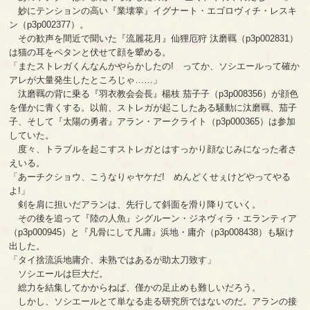
妙にテンションの高い『業壊掌』イグナート・エゴロヴィチ・レスキ
ン（p3p002377）。
その歓声を間近で聞いた『流麗花月』仙狸厄狩 汰磨羈（p3p002831）
は猫の耳をペタンと伏せて顔を顰める。
「またストレガくんなんかやらかしたの! ってか、ソシエールって確か
アレが大量発生したところじゃ……」
汰磨羈の背に乗る『羽衣教会会長』楊枝 茄子子（p3p008356）が顔色
を僅かに青くする。以前、ストレガが起こしたある騒動に汰磨羈、茄子
子、そして『太陽の勇者』アラン・アークライト（p3p000365）は参加
していた。
度々、トラブルを起こすストレガとはすっかり顔なじみになった者さ
えいる。
「あーチクショウ、こうなりゃヤケだ! めんどくせぇけどやってやる
よ!」
剣を肩に担いだアランは、先行して斜面を滑り降りていく。
その後を追って『陸の人魚』シグルーン・ジネヴィラ・エランティア
（p3p000945）と『凡骨にして凡庸』浜地・庸介（p3p008438）も駆け
出した。
「タイ捨流浜地庸介、未熟ではあるが助太刀致す」
ソシエールは巨大だ。
総力を結集してかからねば、僅かの足止めも難しいだろう。
しかし、ソシエールとて単なる走る研究所ではないのだ。アランの接