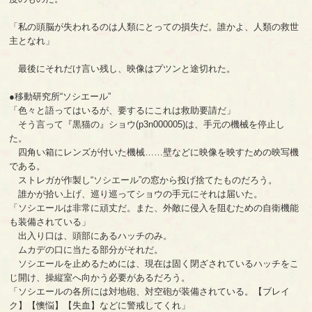
「私の頭脳が失われるのは人類にとっての損失だ。誰かよ、人類の救世
主となれ」
最後にそれだけ言い残し、映像はプツンと途切れた。
●移動研究所“ソシエール”
「色々と語ってはいるが、要するにこれは救助要請だ」
そう言って『黒猫の』ショウ(p3n000005)は、手元の機械を停止し
た。
四角い箱にレンズが付いた機械……壁などに映像を映すための映写機
である。
ストレガが作製し“ソシエール”の窓から投げ捨てたものだろう。
誰かが拾い上げ、巡り巡ってショウの手元にそれは届いた。
「ソシエールは非常に頑丈だ。また、外敵に侵入を阻むための自衛機能
も装備されている」
出入り口は、頭部にあるハッチのみ。
ムカデの口に当たる部分がそれだ。
ソシエールを止めるためには、現在は固く閉ざされているハッチをこ
じ開け、操縦室へ向かう必要があるだろう。
「ソシエールの各所には対地砲、対空砲が装備されている。【ブレイ
ク】【懊悩】【失血】などに警戒してくれ」