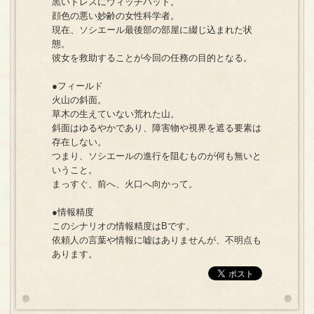
黒いドレスにウィッチハット。
顔色の悪い妙齢の女性科学者。
現在、ソシエール最後部の部屋に綴じ込まれた状
態。
彼女を救助することが今回の任務の目的となる。
●フィールド
火山の斜面。
草木の生えていない荒れた山。
斜面はゆるやかであり、障害物や視界を遮る要素は
存在しない。
つまり、ソシエールの進行を阻むものが何も無いと
いうこと。
まっすぐ、前へ、火口へ向かって。
●情報精度
このシナリオの情報精度はBです。
依頼人の言葉や情報に嘘はありませんが、不明点も
あります。