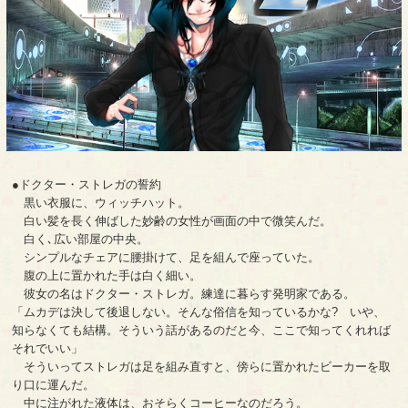
●ドクター・ストレガの誓約
黒い衣服に、ウィッチハット。
白い髪を長く伸ばした妙齢の女性が画面の中で微笑んだ。
白く､広い部屋の中央。
シンプルなチェアに腰掛けて、足を組んで座っていた。
腹の上に置かれた手は白く細い。
彼女の名はドクター・ストレガ。練達に暮らす発明家である。
「ムカデは決して後退しない。そんな俗信を知っているかな? いや、
知らなくても結構。そういう話があるのだと今、ここで知ってくれれば
それでいい」
そういってストレガは足を組み直すと、傍らに置かれたビーカーを取
り口に運んだ。
中に注がれた液体は、おそらくコーヒーなのだろう。