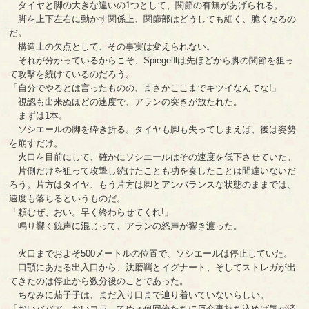
タイヤと脚の大きな違いの1つとして、関節の有無があげられる。
脚を上下左右に動かす関係上、関節部はどうしても細く、脆くなるの
だ。
構造上の欠点として、その事実は変えられない。
それが分かっているからこそ、SpiegelⅡは先ほどから脚の関節を狙っ
て攻撃を続けているのだろう。
「自分でやるとは言ったものの、まさかここまでキツイなんてな!」
視認も出来ぬほどの速度で、アランの突きが放たれた。
まずは1本。
ソシエールの脚を砕き折る。タイヤも脚も失ってしまえば、後は姿勢
を崩すだけ。
火口を目前にして、確かにソシエールはその速度を低下させていた。
片側だけを狙って攻撃し続けたことも功を奏したことは間違いないだ
ろう。片方はタイヤ、もう片方は脚とアンバランスな状態のままでは、
速度も落ちるというものだ。
「頼むぜ、おい。早く終わらせてくれ!」
鳴り響く銃声に混じって、アランの怒声が響き渡った。
火口までおよそ500メートルの位置で、ソシエールは停止していた。
口顎にあたる出入口から、汰磨羈とイグナート、そしてストレガが出
てきたのは停止から数分後のことであった。
ちなみに茄子子は、まだ入り口まで辿り着いていないらしい。
「おいババア、おいコラ。てめぇ何回俺たちに厄介事持ち込めば気が済