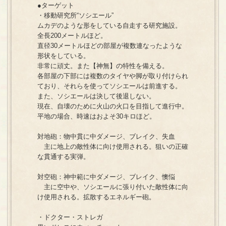
●ターゲット
・移動研究所“ソシエール”
ムカデのような形をしている自走する研究施設。
全長200メートルほど。
直径30メートルほどの部屋が複数連なったような
形状をしている。
非常に頑丈。また【神無】の特性を備える。
各部屋の下部には複数のタイヤや脚が取り付けられ
ており、それらを使ってソシエールは前進する。
また、ソシエールは決して後退しない。
現在、自壊のために火山の火口を目指して進行中。
平地の場合、時速はおよそ30キロほど。
対地砲：物中貫に中ダメージ、ブレイク、失血
主に地上の敵性体に向け使用される。狙いの正確
な貫通する実弾。
対空砲：神中範に中ダメージ、ブレイク、懊悩
主に空中や、ソシエールに張り付いた敵性体に向
け使用される。拡散するエネルギー砲。
・ドクター・ストレガ