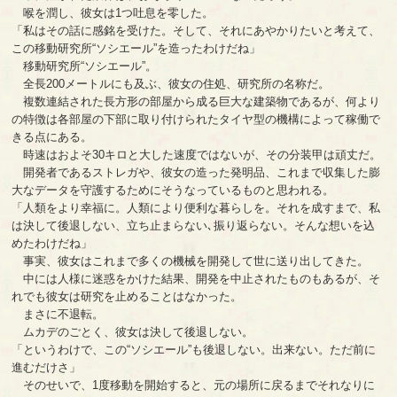
喉を潤し、彼女は1つ吐息を零した。
「私はその話に感銘を受けた。そして、それにあやかりたいと考えて、
この移動研究所“ソシエール”を造ったわけだね」
移動研究所“ソシエール”。
全長200メートルにも及ぶ、彼女の住処、研究所の名称だ。
複数連結された長方形の部屋から成る巨大な建築物であるが、何より
の特徴は各部屋の下部に取り付けられたタイヤ型の機構によって稼働で
きる点にある。
時速はおよそ30キロと大した速度ではないが、その分装甲は頑丈だ。
開発者であるストレガや、彼女の造った発明品、これまで収集した膨
大なデータを守護するためにそうなっているものと思われる。
「人類をより幸福に。人類により便利な暮らしを。それを成すまで、私
は決して後退しない、立ち止まらない､振り返らない。そんな想いを込
めたわけだね」
事実、彼女はこれまで多くの機械を開発して世に送り出してきた。
中には人様に迷惑をかけた結果、開発を中止されたものもあるが、そ
れでも彼女は研究を止めることはなかった。
まさに不退転。
ムカデのごとく、彼女は決して後退しない。
「というわけで、この“ソシエール”も後退しない。出来ない。ただ前に
進むだけさ」
そのせいで、1度移動を開始すると、元の場所に戻るまでそれなりに