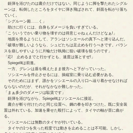
銃弾を浴びたのは庸介だけではない。同じように脚を撃たれたシグル
ーンは、転倒したところをタイヤに弾き飛ばされて、斜面を転がり落ち
ていく。
「シグルーン殿……く」
助けに行くには、自身もダメージを負いすぎている。
「こういうでかい乗り物を壊すのは得意じゃねぇんだけどなぁ!」
地面を滑るようにして、アランはソシエールの真下へと潜り込んだ。
「破壊が難しいようなら、シュピたちは足止めを行うべきです。バラン
スを崩しやすいように片輪だけ執拗に狙い破壊を狙うのです」
「応! 止めるまでと行かずとも、速度は落とすぜ!」
SpiegelⅡは前進。
一方、グレンは盾を構えたまま後方へと下がっていった。
ソシエールを停止させるには、操縦室に乗り込む必要がある。
そのためにはまず、誰かをソシエールの入り口へ辿り着かせなければ
ならないのだが、それがなかなか難しかった。
「まぁ多少のダメージは駄賃です」
銃弾を浴びながら、SpiegelⅡはソシエールに接近。
庸介が斬り付けたのと同じ位置へ、鋼の拳を叩きつけた。既に安全装
置は外れている。加速を乗せた殴打によって、タイヤの軸が歪に曲が
る。
ソシエールには無数のタイヤが付いている。
タイヤの1つを失った程度では動きを止めることは不可能。しかし、