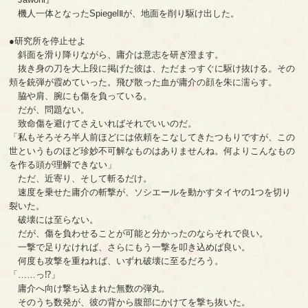
機人一体となったSpiegelⅡが、地面を削り駆け出した。
●研究所を停止せよ
斜面を滑り降りながら、庸介は意志を研ぎ澄ます。
抜き身の刀を大上段に掲げた彼は、ただまっすぐに駆け抜ける。その
頬を銃弾が霞めていった。飛び散った血が庸介の顔を朱に濡らす。
脇や肩、腕にも傷を負っている。
だが、問題ない。
致命傷を避けてさえいればそれでいいのだ。
「私もそろそろ半人前ほどには依頼をこなしてきたつもりですが、この
世というものほど珍妙不可解なものはありませんね。何よりこんなもの
を作る頭が理解できない」
ただ、近寄り、そして斬るだけ。
速度を乗せた庸介の斬撃が、ソシエールを動かすタイヤの1つを切り
裂いた。
破壊には至らない。
だが、傷を負わせることが可能と分かったのならそれで良い。
一撃で足りなければ、さらにもう一撃を叩き込めば良い。
何度も攻撃を重ねれば、いずれ破壊に至るだろう。
「……っ⁉」
庸介へ向け撃ち込まれた無数の弾丸。
そのうち数発が、彼の背から腹部にかけてを撃ち抜いた。