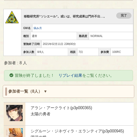
完了
移動研究所“ソシエール”。或いは、研究成果は門外不出…。
GM名
病み月
種別
通常
難易度
NORMAL
冒険終了日時
2021年02月11日 22時00分
参加人数
8/8人
相談
7日
参加費
100RC
参加者 : 8 人
冒険が終了しました！
リプレイ結果
をご覧ください。
参加者一覧（8人）
アラン・アークライト(p3p000365)
太陽の勇者
シグルーン・ジネヴィラ・エランティア(p3p000945)