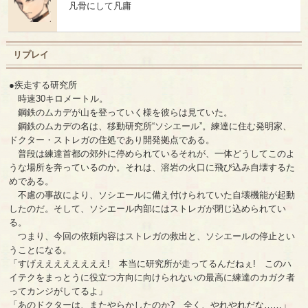
凡骨にして凡庸
リプレイ
●疾走する研究所
時速30キロメートル。
鋼鉄のムカデが山を登っていく様を彼らは見ていた。
鋼鉄のムカデの名は、移動研究所“ソシエール”。練達に住む発明家、
ドクター・ストレガの住処であり開発拠点である。
普段は練達首都の郊外に停められているそれが、一体どうしてこのよ
うな場所を奔っているのか。それは、溶岩の火口に飛び込み自壊するた
めである。
不慮の事故により、ソシエールに備え付けられていた自壊機能が起動
したのだ。そして、ソシエール内部にはストレガが閉じ込められてい
る。
つまり、今回の依頼内容はストレガの救出と、ソシエールの停止とい
うことになる。
「すげええええええええ! 本当に研究所が走ってるんだねぇ! このハ
イテクをまっとうに役立つ方向に向けられないの最高に練達のカガク者
ってカンジがしてるよ」
「あのドクターは、またやらかしたのか? 全く、やれやれだな……」