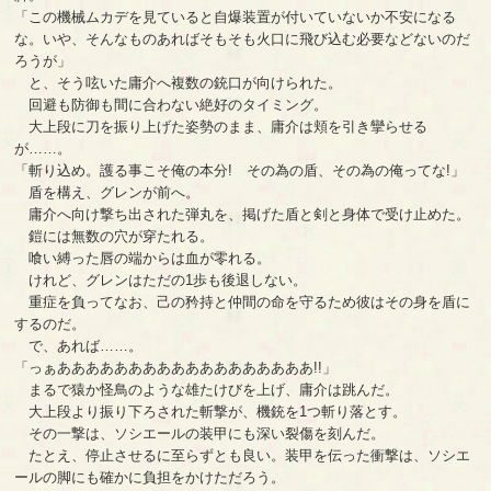
「この機械ムカデを見ていると自爆装置が付いていないか不安になる
な。いや、そんなものあればそもそも火口に飛び込む必要などないのだ
ろうが」
と、そう呟いた庸介へ複数の銃口が向けられた。
回避も防御も間に合わない絶好のタイミング。
大上段に刀を振り上げた姿勢のまま、庸介は頬を引き攣らせる
が……。
「斬り込め。護る事こそ俺の本分! その為の盾、その為の俺ってな!」
盾を構え、グレンが前へ。
庸介へ向け撃ち出された弾丸を、掲げた盾と剣と身体で受け止めた。
鎧には無数の穴が穿たれる。
喰い縛った唇の端からは血が零れる。
けれど、グレンはただの1歩も後退しない。
重症を負ってなお、己の矜持と仲間の命を守るため彼はその身を盾に
するのだ。
で、あれば……。
「っぁああああああああああああああああああ!!」
まるで猿か怪鳥のような雄たけびを上げ、庸介は跳んだ。
大上段より振り下ろされた斬撃が、機銃を1つ斬り落とす。
その一撃は、ソシエールの装甲にも深い裂傷を刻んだ。
たとえ、停止させるに至らずとも良い。装甲を伝った衝撃は、ソシエ
ールの脚にも確かに負担をかけただろう。