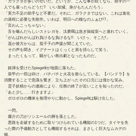
「ガラクタが多いのせいだ。というか、こんな事が続くなら、助手の一
人でも雇ったらどうだ? いい加減、身がもたんだろう」
「実力不足の助手など不要だ。それに、ガラクタではない。これは進化
の過程に必要な失敗作。いわば、明日への糧なのふぁび!?」
「言わんこっちゃない」
舌を噛んだらしいストレガを、汰磨羈は急ぎ操縦室へと連れていく。
「がんばれがんばれ負けるな負けるな!! いけっ、そこだ!」
遥か後方からは、茄子子の声援が聞こえていた。
その声を聞き、イグナートはくっくと肩を揺らして笑う。
まったくもって、騒がしい救出劇となったものだ。
銃弾を受けたSpiegelⅡが地面に落ちた。
装甲の一部は砕け、バチバチと火花を散らしている。【パンドラ】を
消費することで意識を繋ぎ、立ち上がったその口元には僅かな笑み。
霊子妖精からの連絡により、任務の終了が近いことを知ったのだ。
「あと少し……行きますよ」
ボロボロの機体を無理やりに動かし、SpiegelⅡは駆け出した。
一閃。
庸介の刀がソシエールの脚を落とした。
悪路を走破するために取りつけられている機能の1つだ。タイヤを失
った際の予備動力としても機能するそれは、まさしく巨大なムカデの
脚。