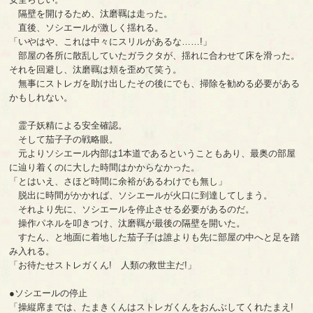
隔壁を開けるため、汰磨羈は走った。
直後、ソシエールが激しく揺れる。
「いやはや、これは中々にスリルがあるな……!」
部屋の各所に散乱していたガラクタが、揺れに合わせて床を滑った。
それを回避し、汰磨羈は頬を歪めて笑う。
無事にストレガを助け出したその後にでも、掃除を勧める必要がある
かもしれない。
霊子妖精による安全確認。
そして茄子子の戦略眼。
元よりソシエール内部は1本道であるということもあり、最奥の部屋
に辿り着くのに大した時間はかからなかった。
「とはいえ、さほど時間に余裕があるわけでも無し」
脱出に時間がかかれば、ソシエールが火口に到達してしまう。
それより先に、ソシエールを停止させる必要があるのだ。
操作パネルを叩きつけ、汰磨羈が最後の隔壁を開いた。
すたん、と地面に着地した茄子子は誰よりも先に部屋の中へと足を踏
み入れる。
「お待たせストレガくん! 人類の救世主だ!」
●ソシエールの停止
「操縦席までは、たまきくんはストレガくんをおんぶしてくれたまえ!