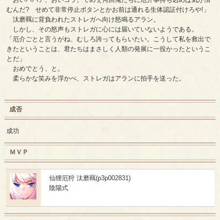
むんだ? せめて非常停止ボタンとかお前は通れる生体認証付けろや!」
汰磨羈に背負われたストレガへ向け怒鳴るアラン。
しかし、その怒声もストレガに心には届いていないようである。
「厄介ごとと言うがね、むしろ誇ってもらいたい。こうして私を救出で
きたということは、君たちはまさしく人類の発展に一役かったというこ
とだ」
おめでとう、と。
柔らかな笑みを浮かべ、ストレガはアランに拍手を送った。
成否
成功
ＭＶＰ
仙狸厄狩 汰磨羈(p3p002831)
陰陽式