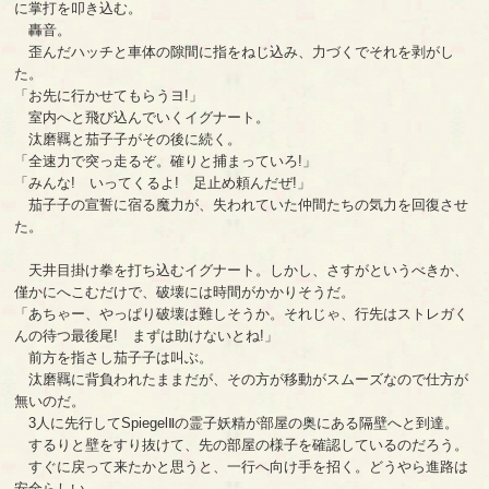
に掌打を叩き込む。
轟音。
歪んだハッチと車体の隙間に指をねじ込み、力づくでそれを剥がし
た。
「お先に行かせてもらうヨ!」
室内へと飛び込んでいくイグナート。
汰磨羈と茄子子がその後に続く。
「全速力で突っ走るぞ。確りと捕まっていろ!」
「みんな! いってくるよ! 足止め頼んだぜ!」
茄子子の宣誓に宿る魔力が、失われていた仲間たちの気力を回復させ
た。
天井目掛け拳を打ち込むイグナート。しかし、さすがというべきか、
僅かにへこむだけで、破壊には時間がかかりそうだ。
「あちゃー、やっぱり破壊は難しそうか。それじゃ、行先はストレガく
んの待つ最後尾! まずは助けないとね!」
前方を指さし茄子子は叫ぶ。
汰磨羈に背負われたままだが、その方が移動がスムーズなので仕方が
無いのだ。
3人に先行してSpiegelⅡの霊子妖精が部屋の奥にある隔壁へと到達。
するりと壁をすり抜けて、先の部屋の様子を確認しているのだろう。
すぐに戻って来たかと思うと、一行へ向け手を招く。どうやら進路は
安全らしい。