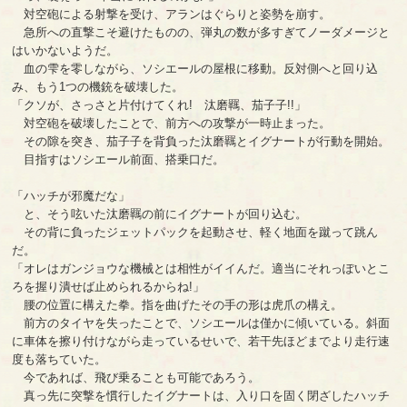
対空砲による射撃を受け、アランはぐらりと姿勢を崩す。
急所への直撃こそ避けたものの、弾丸の数が多すぎてノーダメージと
はいかないようだ。
血の雫を零しながら、ソシエールの屋根に移動。反対側へと回り込
み、もう1つの機銃を破壊した。
「クソが、さっさと片付けてくれ! 汰磨羈、茄子子!!」
対空砲を破壊したことで、前方への攻撃が一時止まった。
その隙を突き、茄子子を背負った汰磨羈とイグナートが行動を開始。
目指すはソシエール前面、搭乗口だ。
「ハッチが邪魔だな」
と、そう呟いた汰磨羈の前にイグナートが回り込む。
その背に負ったジェットパックを起動させ、軽く地面を蹴って跳ん
だ。
「オレはガンジョウな機械とは相性がイイんだ。適当にそれっぽいとこ
ろを握り潰せば止められるからね!」
腰の位置に構えた拳。指を曲げたその手の形は虎爪の構え。
前方のタイヤを失ったことで、ソシエールは僅かに傾いている。斜面
に車体を擦り付けながら走っているせいで、若干先ほどまでより走行速
度も落ちていた。
今であれば、飛び乗ることも可能であろう。
真っ先に突撃を慣行したイグナートは、入り口を固く閉ざしたハッチ