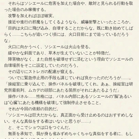
それらはソシエールに危害を加えた場合や、敵対と見られる行動を取
った場合のみ稼働する。
攻撃を加えればほぼ確実。
接近や進行の邪魔をしてくるようなら、威嚇射撃といったところか。
「目的は火口に飛び込み、自壊することだからな。既に動き始めてしば
らく……こちらが追いつく頃には、火口目前にまで迫っているだろう
な」
火口に向かうべく、ソシエールは火山を登る。
緩やかな斜面であり、草木が生えていないことが特徴だ。
障害物がなく、また自然を破壊せずに済むという理由でソシエールの
自壊場所をそこに設定していたのだろう。
その辺りにストレガの配慮が窺える。
ついでに緊急停止用の手段も講じていれば良かったのだろうが……。
「操縦室に乗り込んで、操作パネルを破壊してくれ。あぁ、操縦室は研
究所最前列、ムカデの頭部にあたる箇所がそれにあたるようだ」
操作パネル……性格には、パネル内部にあるソシエールの“脳”あるい
は“心臓”にあたる機構を破壊して強制停止させること。
それが今回の依頼の目的だ。
「ソシエールは巨大だからな。真正面から受け止めるのはおすすめしな
い。そんな真似をする者はいないと思うが……」
と、そこでショウは口をつぐんだ。
無茶を承知で、我が身も省みずめちゃくちゃな真似をする者に、もし