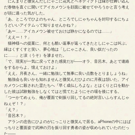
にんまりと微笑んだしにゃこに花丸とベネディクトは縁が仕舞い込ん
だ巻物を直ぐに開いてアイカメウンを顔面に被せてやろうかと言う考え
が頭に過った気がした。
「あ、ところでひよのちゃん、ところでしにゃちゃんを封印するにちょ
うどいいアイテムって知りませんかね？」
「あー……アイカメウン被せておけば静かになるのでは……」
「ええー！？」
猫神様への提案に、何とも酷い返事が返ってきたとしにゃこは叫ぶ。
縁はくすくすと笑い、夢心地は「しにゃこさん、良い奴だったの
に……」と涙（うそ）を滲ませた。
「で、現実が一気に戻ってきた感覚だが――オラ、音呂木。あとで連絡
をするからよ。憶えておけよ」
「ええ。月夜さん。一緒に勉強して無事に良い点数をとりましょうね」
勉強会も良いかも知れませんと微笑んだひよのに月夜は頷いた。アイ
カメウンに殺された霊たちへ『早く成仏しろよな』とはくりと口を動か
した彼は試験勉強をしなくてはと慌てたようにその場を後にする。
「つーかてめぇら、俺が覆面で剣振り回してるの絶対言いふらすんじゃ
ねぇぞ！？」
「え？」
「音呂木？」
アランの忠告にひよのがにっこりと微笑んで居る。aPhoneの中にはば
っちりと覆面姿で武神の刃を振り回す勇者の姿が収められていたのだっ
た――