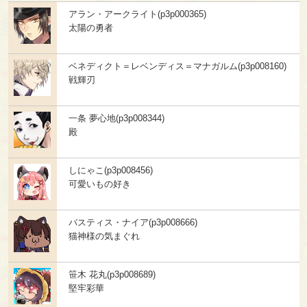
アラン・アークライト(p3p000365)
太陽の勇者
ベネディクト＝レベンディス＝マナガルム(p3p008160)
戦輝刃
一条 夢心地(p3p008344)
殿
しにゃこ(p3p008456)
可愛いもの好き
バスティス・ナイア(p3p008666)
猫神様の気まぐれ
笹木 花丸(p3p008689)
堅牢彩華