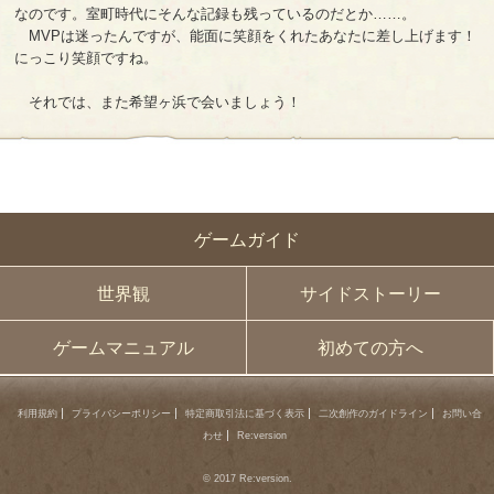
なのです。室町時代にそんな記録も残っているのだとか……。
MVPは迷ったんですが、能面に笑顔をくれたあなたに差し上げます！
にっこり笑顔ですね。
それでは、また希望ヶ浜で会いましょう！
ゲームガイド
世界観
サイドストーリー
ゲームマニュアル
初めての方へ
利用規約
プライバシーポリシー
特定商取引法に基づく表示
二次創作のガイドライン
お問い合
わせ
Re:version
© 2017 Re:version.