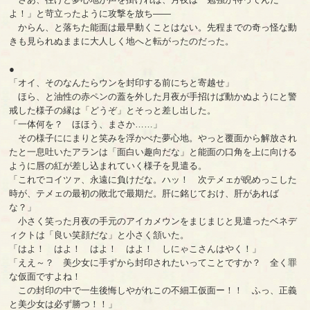
よ！」と苛立ったように攻撃を放ち――
からん、と落ちた能面は最早動くことはない。先程までの奇っ怪な動
きも見られぬままに大人しく地へと転がったのだった。
●
「オイ、そのなんたらウンを封印する前にちと寄越せ」
ほら、と油性の赤ペンの蓋を外した月夜が手招けば動かぬようにと警
戒した様子の縁は「どうぞ」とそっと差し出した。
「一体何を？ ほほう、まさか……」
その様子ににまりと笑みを浮かべた夢心地。やっと覆面から解放され
たと一息吐いたアランは「面白い趣向だな」と能面の口角を上に向ける
ように唇の紅が差し込まれていく様子を見遣る。
「これでコイツァ、永遠に負けだな。ハッ！ 次テメェが睨めっこした
時が、テメェの最初の敗北で最期だ。肝に銘じておけ、肝があれば
な？」
小さく笑った月夜の手元のアイカメウンをまじまじと見遣ったベネデ
ィクトは「良い笑顔だな」と小さく頷いた。
「はよ！ はよ！ はよ！ はよ！ しにゃこさんはやく！」
「ええ～？ 美少女に手ずから封印されたいってことですか？ 全く罪
な仮面ですよね！
この封印の中で一生後悔しやがれこの不細工仮面ー！！ ふっ、正義
と美少女は必ず勝つ！！」