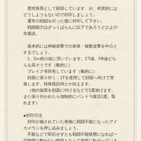
悪性怪異として顕現しています、が、本質的には
どうしようもないので封印しましょう。
通常の戦闘を行った後に封印して下さい。
戦闘能力はざっくばらんに以下であろうとひよの
先輩談。
基本的には神秘攻撃での単体・複数攻撃を中心と
するでしょう。
1．5ｍ程の宙に浮いています。CT値、FB値どち
らも高そうです（貌的に）
ブレイク等所有しています（貌的に）
顔面に張り付く：1Tを使用して顔面へ向けて突
進します。特殊抵抗何とか抗えます。
（他の仮面を顔面に付けるなどで1度凌げます。
また張り付かれたら強制的にパンドラ復活1度。取
れます）
●封印方法
封印が施されていた巻物に戦闘不能になったアイ
カメウンを押し込みましょう。
不殺などで対応せずとも戦闘不能状態になれば一
定時間は動かない能面となって地面に転がっていま