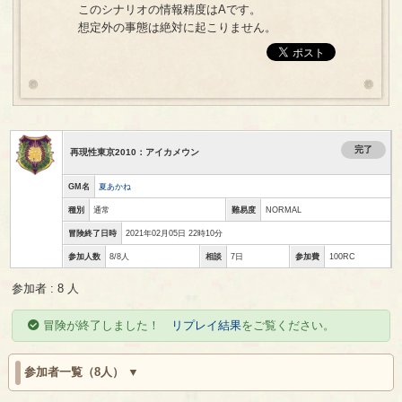
このシナリオの情報精度はAです。
想定外の事態は絶対に起こりません。
完了
再現性東京2010：アイカメウン
GM名
夏あかね
種別
通常
難易度
NORMAL
冒険終了日時
2021年02月05日 22時10分
参加人数
8/8人
相談
7日
参加費
100RC
参加者 : 8 人
冒険が終了しました！
リプレイ結果
をご覧ください。
参加者一覧（8人）