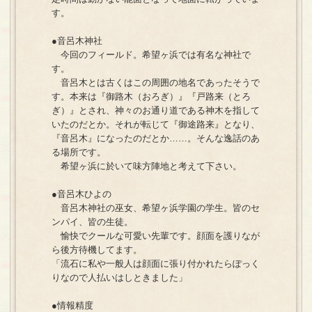
す。
●音呂木神社
今回のフィールド。希望ヶ浜では有名な神社で
す。
音呂木とは古くはこの周囲の地名であったそうで
す。本来は『御路木（おろぎ）』『戸路来（とろ
ぎ）』とされ、神々のお通り道である神木を指して
いたのだとか。それが転じて『御途路来』となり、
『音呂木』になったのだとか……。そんな逸話のあ
る場所です。
希望ヶ浜に於いて味方陣地と考えて下さい。
●音呂木ひよの
音呂木神社の巫女、希望ヶ浜学園の学生。皆のセ
ンパイ、皆の生徒。
愉快でクールな可愛い先輩です。顔面を護りなが
ら後方待機してます。
「流石に私や一般人は顔面に張り付かれたらぽっく
りなので人払いはしときました」
●情報精度