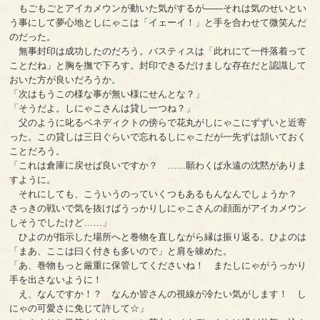
もごもごとアイカメウンが動いた気がするが――それは気のせいとい
う事にして夢心地としにゃこは「イェーイ！」と手を合わせて微笑んだ
のだった。
無事封印は成功したのだろう。バスティスは「此れにて一件落着って
ことだね」と胸を撫で下ろす。封印できるだけましな存在だと認識して
おいた方が良いだろうか。
「次はもうこの様な事が無い様にせんとな？」
「そうだよ。しにゃこさんは貸し一つね？」
父のように叱るベネディクトの傍らで花丸がしにゃこにずずいと近寄
った。この貸しは三日ぐらいで忘れるしにゃこだが一先ずは頷いておく
ことだろう。
「これは倉庫に戻せば良いですか？ ……願わくば永遠の沈黙がありま
すように。
それにしても、こういうのっていくつもあるもんなんでしょうか？
さっきの戦いで気を抜けばうっかりしにゃこさんの顔面がアイカメウン
しそうでしたけど……」
ひよのが指示した場所へと巻物を直しながら縁は振り返る。ひよのは
「まあ、ここは曰く付きも多いので」と肩を竦めた。
「あ、巻物もっと厳重に保管してくださいね！ またしにゃがうっかり
手を出さないように！
え、なんですか！？ なんか皆さんの視線が冷たい気がします！ し
にゃの可愛さに免じて許して☆」