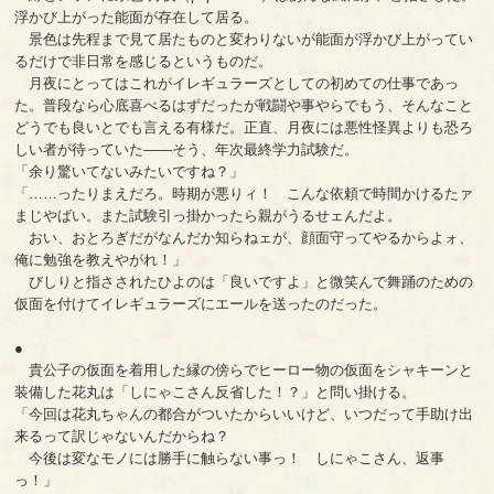
浮かび上がった能面が存在して居る。
景色は先程まで見て居たものと変わりないが能面が浮かび上がってい
るだけで非日常を感じるというものだ。
月夜にとってはこれがイレギュラーズとしての初めての仕事であっ
た。普段なら心底喜べるはずだったが戦闘や事やらでもう、そんなこと
どうでも良いとでも言える有様だ。正直、月夜には悪性怪異よりも恐ろ
しい者が待っていた――そう、年次最終学力試験だ。
「余り驚いてないみたいですね？」
「……ったりまえだろ。時期が悪りィ！ こんな依頼で時間かけるたァ
まじやばい。また試験引っ掛かったら親がうるせェんだよ。
おい、おとろぎだがなんだか知らねェが、顔面守ってやるからよォ、
俺に勉強を教えやがれ！」
びしりと指さされたひよのは「良いですよ」と微笑んで舞踊のための
仮面を付けてイレギュラーズにエールを送ったのだった。
●
貴公子の仮面を着用した縁の傍らでヒーロー物の仮面をシャキーンと
装備した花丸は「しにゃこさん反省した！？」と問い掛ける。
「今回は花丸ちゃんの都合がついたからいいけど、いつだって手助け出
来るって訳じゃないんだからね？
今後は変なモノには勝手に触らない事っ！ しにゃこさん、返事
っ！」