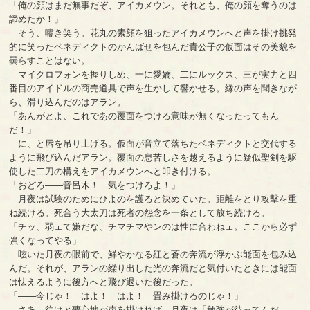
「俺の顔はまだ無事だぞ、アイカメウン。それとも、俺の顔を奪うのは
諦めたか！」
そう、嘯き笑う。花丸の素顔を狙ったアイカメウンへと声を掛け挑発
的に笑ったベネディクトのかんばせを包んだ貴公子の仮面はその美貌を
曇らすことはない。
マイクロフォンを握りしめ、一に愛嬌、二にルックス、三が実力と四
番目のアイドルの商売道具で声を生かして響かせる。縁の声を聞きなが
ら、滑り込んだのはアラン。
「あんがとよ、これであの覆面をつける意味が無くなったってもん
だ！」
に、と唇を吊り上げる。仮面が音立て落ちたベネディクトと交代する
ように飛び込んだアラン。覆面の息苦しさを越えるように疑似聖剣を駆
使した二刀の構えをアイカメウンへと叩き付ける。
「おどろ――音呂木！ 気をつけろよ！」
月夜は試験のためにひよのを護ると決めていた。距離をとり攻撃を重
ね続ける。死合う大太刀は死者の怨念を一条として放ち続ける。
「チッ、弱ェて嫌だな、チマチマやンのは性に合わねェ。ここから必ず
強くなってやる」
呟いた月夜の眼前で、鮮やかなる紅と蒼の奔流が浮かぶ能面を包み込
んだ。それが、アランの繰り出した光の奔流だと気付いたときには能面
は怯えるように後方へと飛び退いた後だった。
「――今じゃ！ はよ！ はよ！ 畳み掛けるのじゃ！」
さあ、往けと夢心地が声を掛ければ、月夜は「勉強が待ってんだ