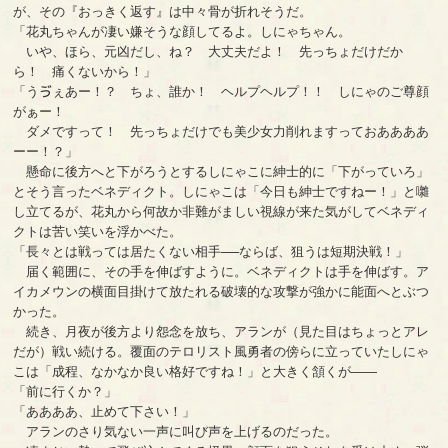
が、その『おっきく返す』は中々骨が折れそうだ。
「花丸ちゃんが凄い嫌そうな顔してるよ。しにゃちゃん。
いや、ほら、元凶だし、ね？ 大丈夫だよ！ 先っちょだけだか
ら！ 痛くないから！」
「うゔぇあー！？ ちょ、誰か！ ヘルプヘルプ！！ しにゃのご尊顔
がぁー！
ダメですって！ 先っちょだけでも美少女力削れますっておああああ
ーー！？」
懸命に後方へと下がろうとするしにゃこに紳士的に「下がっていろ」
とそう言ったベネディクト。しにゃこは「今日も紳士ですねー！」と囃
し立てるが、花丸から何故か非難がましい視線が来た気がしてベネディ
クトは苦い笑いを浮かべた。
「長々とは戦っては居たくない相手──ならば、狙うは短期決戦！」
届く範囲に、その手を伸ばすように。ベネディクトは手を伸ばす。ア
イカメウンの横面目掛けて放たれる破壊的な攻撃が強かに能面へとぶつ
かった。
続き、月夜が後方より怨念を放ち、アランが（見た目はちょっとアレ
だが）戦い続ける。覆面のテロリスト風勇者の傍らに立っていたしにゃ
こは「成程、なかなか良い格好ですね！」と大きく頷くが――
「前に行くか？」
「ああああ、止めて下さい！」
アランのさり気ない一声に叫び声を上げるのだった。