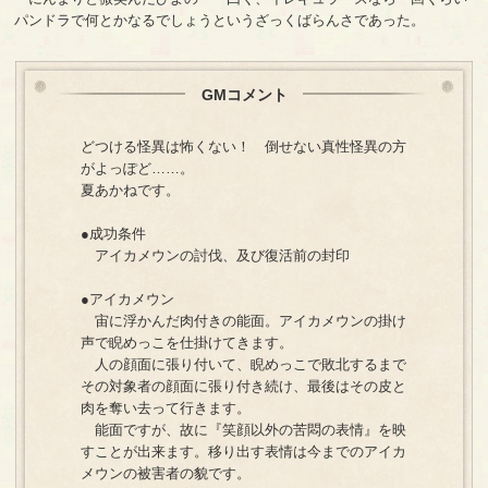
パンドラで何とかなるでしょうというざっくばらんさであった。
GMコメント
どつける怪異は怖くない！ 倒せない真性怪異の方
がよっぽど……。
夏あかねです。
●成功条件
アイカメウンの討伐、及び復活前の封印
●アイカメウン
宙に浮かんだ肉付きの能面。アイカメウンの掛け
声で睨めっこを仕掛けてきます。
人の顔面に張り付いて、睨めっこで敗北するまで
その対象者の顔面に張り付き続け、最後はその皮と
肉を奪い去って行きます。
能面ですが、故に『笑顔以外の苦悶の表情』を映
すことが出来ます。移り出す表情は今までのアイカ
メウンの被害者の貌です。