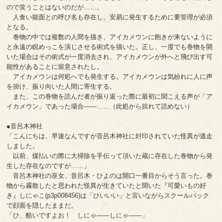
ので笑うことはないのだが……。
人食い能面との呼び名も存在し、安易に発生するために要管理が必須
となる。
巻物の中では複数の人間を描き、アイカメウンに飽きが来ないように
と永遠の睨めっこを演じさせる術式を描いた。正し、一度でも巻物を開
いた場合はその術式が一度消去され、アイカメウンが外へと飛び出す可
能性があることに留意されたし。
アイカメウンは何処へでも発生する。アイカメウンは気紛れに人に声
を掛け、振り向いた人間に寄生する。
また、この巻物を読んだ者が振り返った際に最初に聞こえる声が「ア
イカメウン」であった場合――……（此処から掠れて読めない）
●音呂木神社
「こんにちは、早速なんですが音呂木神社に封印されていた怪異が逃走
しました。
以前、煤払いの際に大掃除を手伝って頂いた蔵に存在した巻物から発
生した存在なのですが……」
音呂木神社の巫女、音呂木・ひよのは開口一番目からそう言った。巻
物から霧散したと思われた怪異が生きていたと聞いた『可愛いもの好
き』しにゃこ(p3p008456)は「ひいいい」と言いながらスクールバック
で顔面を隠したままだ。
「ひ、酷いですよお！ しにゃ――しにゃ――」