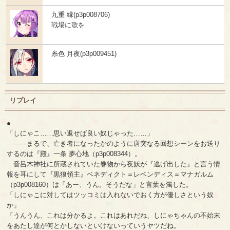
九重 縁(p3p008706)
戦場に歌を
糸色 月夜(p3p009451)
リプレイ
●
「しにゃこ……思い返せば良い奴じゃった……」
――まるで、亡き者になったかのように唐突なる回想シーンをお送り
するのは『殿』一条 夢心地（p3p008344）。
音呂木神社に所蔵されていた巻物から夜妖が『逃げ出した』と言う情
報を耳にして『黒狼領主』ベネディクト＝レベンディス＝マナガルム
（p3p008160）は「あー、うん。そうだな」と言葉を濁した。
「しにゃこに対してはツッコミは入れないでおく方が優しさという奴
か」
「うんうん、これは分かるよ。これはあれだね、しにゃちゃんの不始末
をあたし達が何とかしないといけないっていうヤツだね。