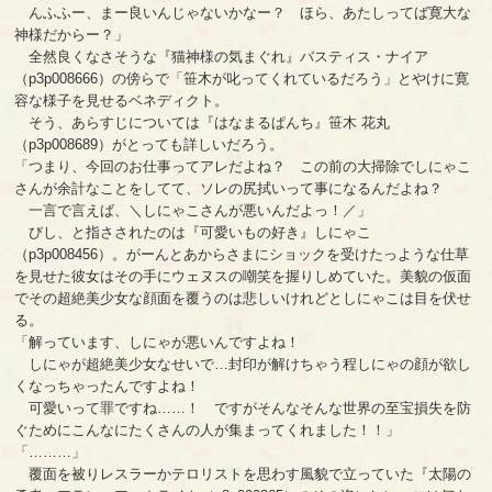
んふふー、まー良いんじゃないかなー？ ほら、あたしってば寛大な
神様だからー？」
全然良くなさそうな『猫神様の気まぐれ』バスティス・ナイア
（p3p008666）の傍らで「笹木が叱ってくれているだろう」とやけに寛
容な様子を見せるベネディクト。
そう、あらすじについては『はなまるぱんち』笹木 花丸
（p3p008689）がとっても詳しいだろう。
「つまり、今回のお仕事ってアレだよね？ この前の大掃除でしにゃこ
さんが余計なことをしてて、ソレの尻拭いって事になるんだよね？
一言で言えば、＼しにゃこさんが悪いんだよっ！／」
びし、と指さされたのは『可愛いもの好き』しにゃこ
（p3p008456）。がーんとあからさまにショックを受けたっような仕草
を見せた彼女はその手にウェヌスの嘲笑を握りしめていた。美貌の仮面
でその超絶美少女な顔面を覆うのは悲しいけれどとしにゃこは目を伏せ
る。
「解っています、しにゃが悪いんですよね！
しにゃが超絶美少女なせいで…封印が解けちゃう程しにゃの顔が欲し
くなっちゃったんですよね！
可愛いって罪ですね……！ ですがそんなそんな世界の至宝損失を防
ぐためにこんなにたくさんの人が集まってくれました！！」
「………」
覆面を被りレスラーかテロリストを思わす風貌で立っていた『太陽の