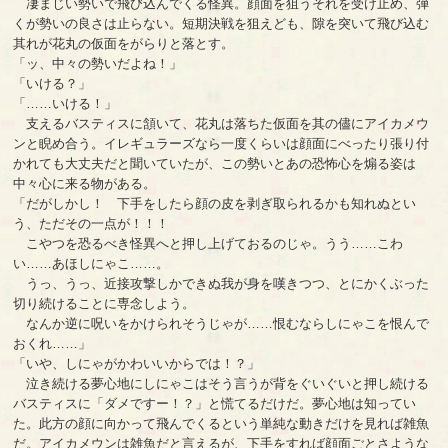
凄まじい勢いで飛び込んでくる怪異。顔面を狙うそれを受け止め、弾
くが勢いの良さは止らない。短期決戦を狙えども、隙を突いて飛び込む
其れが花丸の仮面をがらりと落とす。
「ッ、中々の勢いだよね！」
「いける？」
「……いける！」
支えるバスティスに頷いて、花丸は落ちた仮面を其の儘にアイカメウ
ンと睨め合う。イレギュラーズなら一度くらいは顔面にべったり張り付
かれても大丈夫だと聞いていたが、この勢いとあの恐怖心を煽る姿は
中々心に来る物がある。
「だがしかし！ 下手をしたら顔の皮を剥ぎ取られるかも知れぬとい
う、ただその一点が！！！
こやつを恐るべき怪異へと押し上げておるのじゃ。うう……こわ
い……あほしにゃこ……。
うっ、うっ、近接攻撃しかできぬ我が身を嘆きつつ、とにかくぶった
切り続けることに専念しよう。
なんか逆に呪いをかけられそうじゃが……恨むならしにゃこを恨んで
おくれ……」
「いや、しにゃがかわいいからでは！？」
泣き続ける夢心地にしにゃこはそう言うが背をぐいぐいと押し続ける
バスティスに「ダメですー！？」と慌てるだけだ。夢心地は知ってい
た。此方の顔に向かって飛んでくるという単純な動きだけを見れば雑魚
だ。アイカメウンは雑魚だと言えるが、下手をすれば顔面ごとさような