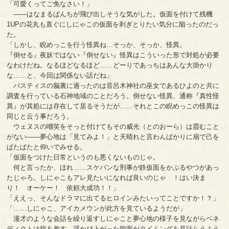
「可愛くってご免なさい！」
――はなまるぱんちが飛び出しそうな気がした。仮面を付けて残機
1UPの花丸も直ぐにしにゃこの仮面を剥ぎとりたい気分に陥ったのだっ
た。
「しかし、睨めっこを行う怪異ね…そっか、そっか、怪異。
『倒せる』夜妖ではない『倒せない』怪異はこういった形で対処が必要
なわけだね。なるほどなるほど……どーりであっちはあんな大掛かり
な……と、今回は関係ない話だね」
バスティスの脳裏に過ったのは音呂木神社の巫女であるひよのと共に
調査を行っている石神地域のことだろう。倒せない怪異、通称『真性怪
異』が其処には存在して居るそうだが……それとこの睨めっこの怪異は
同じと云う事だろう。
ウェヌスの嘲笑をそっと付けてもその威光（とのおーら）は霞むこと
がない――夢心地は「見てみよ！」と天晴れと言わんばかりに扇で己を
ぱたぱたと仰いでみせる。
「仮面をつけた日常というのも悪くないものじゃ。
何と言ったか、ほれ……スケバンな刑事が鉄仮面をかぶるやつがあっ
たじゃろ。しにゃこもアレ見たいになれば良いのじゃ ！はい決ま
り！ オーケー！ 依頼大成功！！」
「ええっ、そんなドラマに出てるヒロインみたいってことですか！？」
「……しにゃこ、アイカメウンが此方を見ているようだが」
漫才のような会話を繰り返すしにゃこと夢心地の様子を見ながらベネ
ディクトは指を差す。浮かび上がった能面がタイミングを見計らうよう