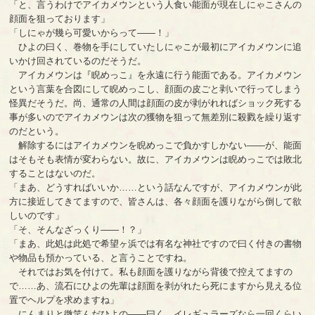
「と、言うわけでアイカメウンという人食い能面が現在しにゃこさんの
顔面を狙っております」
「しにゃが幾ら可愛いからって――！」
ひよの曰く、巻物を手にしていたしにゃこが最初にアイカメウンに追
いかけ回されているのだそうだ。
アイカメウンは『睨めっこ』を永遠に行う能面である。アイカメウン
という言葉を合図にして睨めっこし、顔面の皮ごと剥いで行ってしまう
怪異だそうだ。尚、通常の人間は顔面の皮が剥がれればショック死する
事が多いのでアイカメウンは次の獲物を狙って無差別に殺戮を繰り返す
のだという。
解除するにはアイカメウンを睨めっこで負かすしかない――が、能面
はそもそも表情が変わらない。故に、アイカメウンは睨めっこでは敗北
することはないのだ。
「まあ、どうすればいいか……という話なんですが、アイカメウンが此
方に接近してきてますので、皆さんは、各々顔面を護りながら倒して欲
しいのです」
「そ、そんなざっくり――！？」
「まあ、此処は此処で希望ヶ浜では有名な神社ですので曰く付きの書物
や物品も預かっている、と言うことですね。
それではお気を付けて。私も顔面を護りながら背後で控えてますの
で……あ、流石にひよの先輩は顔面を剥がれたら死にますから見える位
置でヘルプを求めますね」
にんまりと微笑んだひよの――曰く、イレギュラーズなら一回くらい