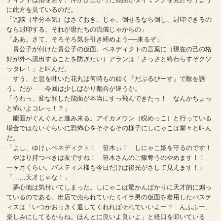
に此方を見ているのだ。
「冗談（半分本気）はさておき、じゃ。倒せるなら倒し、封印できるの
なら封印する、それが麿たちの流儀じゃからの」
「ああ。さて、そろそろ気を引き締めよう──来るぞ」
貴公子が付けた貴公子の仮面。ベネディクトの言葉に（現在の己の格
好が外へ流出することを防ぎたい）アランは「さっさと終わらすぞクソ
ッタレ！」と叫んだ。
すう、と息を吐いた花丸は何時もの如く『だぶるぴーす』で敵を誘
う。だが――今回は少しばかり都合が違うか。
「うわっ、変な顔した能面が本当にすっ飛んできたっ！ なんかちょっ
と怖いよコレっ！？」
能面がぐんぐんと進み来る。アイカメウン（睨めっこ）と行っている
場合ではないぐらいに恐怖心をそそるその様子にしにゃこは堂々と叫ん
だ。
「よし、ゆけぃベネディクト！ 笹木ぃ！ しにゃこ姫を守るのです！
やはり持つべきは友ですね！ 笹木さんのご飯奪うのやめます！！
一ヶ月くらい。バスティス様も今日だけは後光がさして見えます！」
「……天才じゃな！」
夢心地は気付いてしまった。しにゃこは驚かんばかりに天才的に煽っ
ているのである。出店で売られていたミイラ男の仮面を着用したバステ
ィスは「いつかおっきく返してくれればそれでいいよー？ んふふー、
楽しみにしてるからね。ほんとに良いよ良いよ」と軽口を叩いている