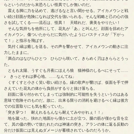
らというのだから末恐ろしい怪異でしか無いのだ。
震える脚に力を込めて、逃げるなと言い聞かせる。アイカメウンと戦
い続け顔面が危険になれば交代を強いられる。そんな戦略と己の心の強
さを試してくる――流石は、怪異！ 天晴れだ、褒美をやりたい！
そんな気持ちを他所にして、花丸が「あ」と叫んだ。顔面を掠めたア
イカメウン。傷ついたからだに気付いたようにバスティスが「下がっ
て！」と指示を飛ばす。
気付く縁は癒しを送る。その声を響かせて、アイカメウンの動きに注
力したままに。
「満点のはなびらひとつ ひらひら咲いて。きらめく刃はきららとうっ
た。
ともれ太陽、うすぐも月夜にほえろ狼 猫神様のしるべにそって……
♪ きっとそれは夢心地。……なんてね」
くすくすと小さく笑い歌い続ける。縁の歌声が響けば、仮面を手で押
さえていた花丸の体から負担がするりと抜け落ちる。
顔面に張り付かれてしまっては強制的に可能性を失うというのはある
意味で危険そのものだ。故に、出来る限りの消耗を避けるべく縁は後方
での位置取りにも気を配っていた。
「突き穿つ！ 耐えれるもんなら耐えてみやがれぇ！！」
地を蹴った。抉れた地面から僅かに土が立つ。腿の筋が僅かな音を立
て、其の儘の勢いで放たれたのは神速の突き。アランの体に返る反動の
分だけ仮面には見えぬダメージが蓄積されているのだろうか。