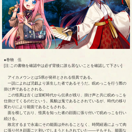
●巻物 伍
[注:この書物を確認中は必ず背後に誰も居ないことを確認して下さい]
アイカメウンとはS県が発祥とされる怪異である。
一説によれば児戯より派生した者であるそうだ。睨めっこを行う際の
掛け声であるとされる。
この怪異は古くは室町時代から伝承が残り、掛け声と共に睨めっこを
仕掛けてくるのだという。風貌は鬼であるとされているが、時代の移り
変わりにより能面であるともされる。
面を模しており、怪異を知った者の顔面に張り付いて睨めっこを行い
続ける。
敗北するまで永遠にその能面は外れることなく、時間経過によって肉
に張り付き顔面ごと剥いでしまうともされていた――そもそも、能面な