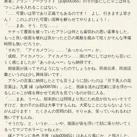
勇者』アラン・アークライト（p3p000365）のその姿にしにゃこは何も
つっこみを入れることはない。
「……可愛いは罪であり正義でもあるのです！ よし、行きますよ皆さ
ん！ このふざけた可愛い泥棒を解らせてやりましょう！」
「……まあ、そう、だな……」
ケチって覆面を被っていたアランは何とも歯切れの悪い返事をした。
もっと良い仮面を被れば良かったと己の風貌を鑑みて呟くがそんな準備
時間も無いだろうか。
「それで、『アイカメウン』……『あっかんべー』か」
「成程。アイカメウン、アイカメウン……掛け声にしてはやたら言いに
くく感じましたが『あっかんべー』なら納得です。
相仮面が訛ってそのようになったのでしょうかね。民俗伝承、民俗語
彙というのは少し興味深いです」
アランの言葉に納得したとでも言うように頷いたのは『月下美人の花
言葉は』九重 縁（p3p008706）。ふと、視線を送れば悲劇に涙を浮かべ
るしにゃこが瞳を輝かせて此方を見ているのが目に入る。
「……まあ、うーん。顛末的には同情より先にため息が出ちゃいそうで
すけど、女の子のお顔は大事ですもんね。大変なことにならないように
がんばります！ たくさんの苦悶の顔。そりゃあ、笑っていられるわけ
無いですもんね」
「そうだな。と、いうか……いや、能面が宙を浮いて顔に張り付いてく
るってマジでホラーじゃねぇか」
縁とアランに糸色 月夜（p3p009451）はあんな風にか、と指さした。