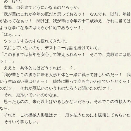
「あ、はい」
実際、自分達でどうにかなるのだろうか。
「我が輩はこれが今年の厄だと思っておるッ！ なんでも、以前、年齢
があってなぁッ！ 聞けば、我が輩は今年四十二歳ゆえ、それに当ては
ような事になるのは明らかに厄であろうッ！」
「はぁ……」
ツッコミするのすら疲れてきたぞ。
気にしていないのか、デストニーは話を続けていく。
「このままでは新年を安心して迎えられぬッ！ そこで、貴殿達には厄
ッ！！」
「ええと、具体的にはどうすれば……？」
「我が輩とこの後ろに居る人形五体と一緒に戦ってほしいのだッ！ 我
いう生ぬるい事はせんッ！ 純粋に殴って立ち向かわせていただくッ！
のだッ！ それが厄払いというものだろうと聞いたのだァ！」
それ、厄払いでいいのかなぁ。
思ったものの、来た以上はやるしかないだろう。それでこの依頼人の
なら。
「それと、この機械人形達はァ！ 厄を払うためにも破壊してもらいた
そういう事らしい。