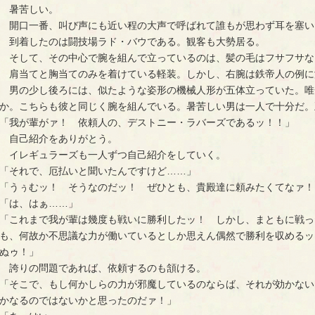
暑苦しい。
開口一番、叫び声にも近い程の大声で呼ばれて誰もが思わず耳を塞い
到着したのは闘技場ラド・バウである。観客も大勢居る。
そして、その中心で腕を組んで立っているのは、髪の毛はフサフサな
肩当てと胸当てのみを着けている軽装。しかし、右腕は鉄帝人の例に
男の少し後ろには、似たような姿形の機械人形が五体立っていた。唯
か。こちらも彼と同じく腕を組んでいる。暑苦しい男は一人で十分だ。
「我が輩がァ！ 依頼人の、デストニー・ラバーズであるッ！！」
自己紹介をありがとう。
イレギュラーズも一人ずつ自己紹介をしていく。
「それで、厄払いと聞いたんですけど……」
「うぅむッ！ そうなのだッ！ ぜひとも、貴殿達に頼みたくてなァ！
「は、はぁ……」
「これまで我が輩は幾度も戦いに勝利したッ！ しかし、まともに戦っ
も、何故か不思議な力が働いているとしか思えん偶然で勝利を収めるッ
ぬゥ！」
誇りの問題であれば、依頼するのも頷ける。
「そこで、もし何かしらの力が邪魔しているのならば、それが効かない
かなるのではないかと思ったのだァ！」