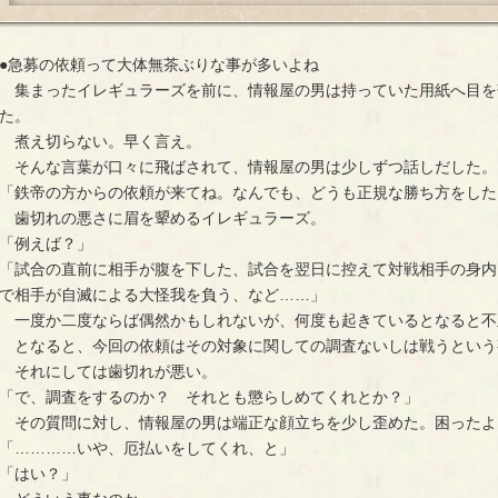
●急募の依頼って大体無茶ぶりな事が多いよね
集まったイレギュラーズを前に、情報屋の男は持っていた用紙へ目を
た。
煮え切らない。早く言え。
そんな言葉が口々に飛ばされて、情報屋の男は少しずつ話しだした。
「鉄帝の方からの依頼が来てね。なんでも、どうも正規な勝ち方をした
歯切れの悪さに眉を顰めるイレギュラーズ。
「例えば？」
「試合の直前に相手が腹を下した、試合を翌日に控えて対戦相手の身内
で相手が自滅による大怪我を負う、など……」
一度か二度ならば偶然かもしれないが、何度も起きているとなると不
となると、今回の依頼はその対象に関しての調査ないしは戦うという
それにしては歯切れが悪い。
「で、調査をするのか？ それとも懲らしめてくれとか？」
その質問に対し、情報屋の男は端正な顔立ちを少し歪めた。困ったよ
「…………いや、厄払いをしてくれ、と」
「はい？」