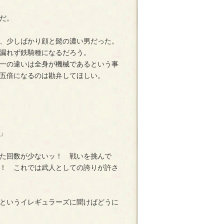
だ。
、少しばかり顔と髭の濃い男だった。
漏れず鉄騎種になるだろう。
一の違いは全身が機械であるという事
五倍になるのは勘弁してほしい。
」
た回数が少ないッ！ 戦いを挑んで
！ これでは武人としての誇りが許さ
というイレギュラーズに聞けばどうに