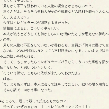
どういう事なのか。
「周りから不正を疑われている人物の調査とかじゃないの？」
「違うんだよ。そもそも依頼人がその不戦勝などの勝利を飾った人なん
「え、えぇぇぇ？」
今度はイレギュラーズが困惑する番だった。
情報屋によると、こういう事らしい。
本人が戦うとどうしても何かしらの力が働いたとしか思えない勝利へ
との事。
周りの人物に不正をしていないか尋ねるも、全員が「誇りに懸けて全
なのに、どれだけ戦おうとしても不戦勝扱いになる。このままではモ
不正の疑いを持たれる。
そこで、もしかしたらイレギュラーズ相手ならこういった事態を招か
払えないか、と思いついたという。
「そういう訳で、こちらに依頼が来たってわけだよ」
「はぁ……」
「ま、とりあえずは、本人に会って話をしてほしい。戦いの場を用意し
そんな訳で、向かう事になった。
●ところで、厄って殴って払えるものなの？
「待っていたぞぉぉぉぉ！！ イレギュラァァァズッ！！」