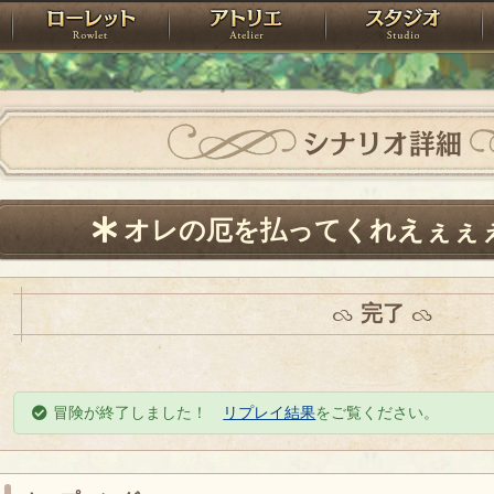
神殿
ローレット
アトリエ
raPartyProject
シナリオ詳細
オレの厄を払ってくれえぇぇ
完了
冒険が終了しました！
リプレイ結果
をご覧ください。