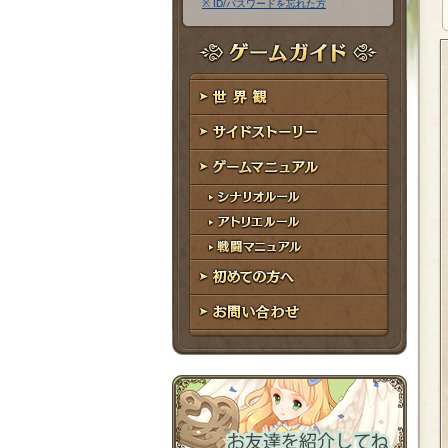
※ ID/パスワードを忘れた方
ア
ワ
ド
ー
レ
ド
ゲームガイド
ス
世界観
サイドストーリー
ゲームマニュアル
シナリオルール
アトリエルール
戦闘マニュアル
初めての方へ
お問い合わせ