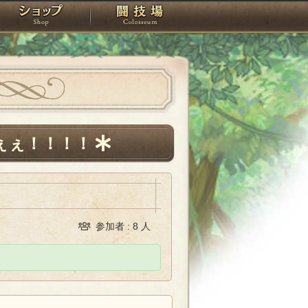
スタジオ
ショップ
闘技場
ぇぇ！！！！
参加者 : 8 人