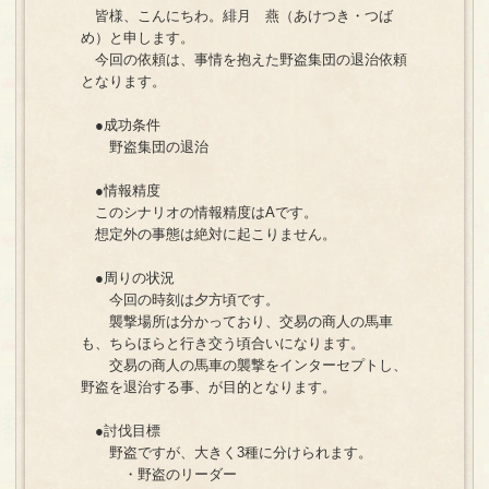
皆様、こんにちわ。緋月 燕（あけつき・つば
め）と申します。
今回の依頼は、事情を抱えた野盗集団の退治依頼
となります。
●成功条件
野盗集団の退治
●情報精度
このシナリオの情報精度はAです。
想定外の事態は絶対に起こりません。
●周りの状況
今回の時刻は夕方頃です。
襲撃場所は分かっており、交易の商人の馬車
も、ちらほらと行き交う頃合いになります。
交易の商人の馬車の襲撃をインターセプトし、
野盗を退治する事、が目的となります。
●討伐目標
野盗ですが、大きく3種に分けられます。
・野盗のリーダー