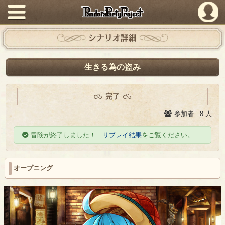
PandoraPartyProject
シナリオ詳細
生きる為の盗み
完了
参加者 : 8 人
冒険が終了しました！
リプレイ結果
をご覧ください。
オープニング