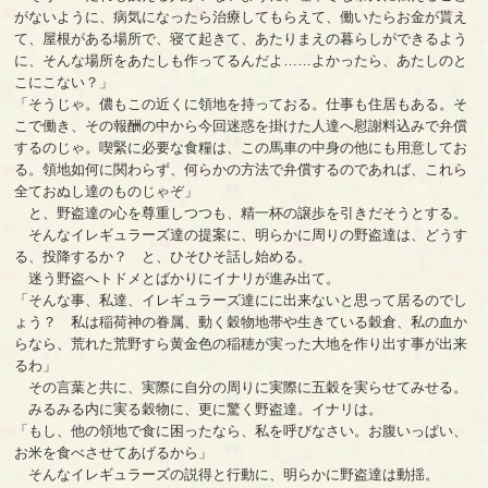
がないように、病気になったら治療してもらえて、働いたらお金が貰え
て、屋根がある場所で、寝て起きて、あたりまえの暮らしができるよう
に、そんな場所をあたしも作ってるんだよ……よかったら、あたしのと
こにこない？」
「そうじゃ。儂もこの近くに領地を持っておる。仕事も住居もある。そ
こで働き、その報酬の中から今回迷惑を掛けた人達へ慰謝料込みで弁償
するのじゃ。喫緊に必要な食糧は、この馬車の中身の他にも用意してお
る。領地如何に関わらず、何らかの方法で弁償するのであれば、これら
全ておぬし達のものじゃぞ」
と、野盗達の心を尊重しつつも、精一杯の譲歩を引きだそうとする。
そんなイレギュラーズ達の提案に、明らかに周りの野盗達は、どうす
る、投降するか？ と、ひそひそ話し始める。
迷う野盗へトドメとばかりにイナリが進み出て。
「そんな事、私達、イレギュラーズ達にに出来ないと思って居るのでし
ょう？ 私は稲荷神の眷属、動く穀物地帯や生きている穀倉、私の血か
らなら、荒れた荒野すら黄金色の稲穂が実った大地を作り出す事が出来
るわ」
その言葉と共に、実際に自分の周りに実際に五穀を実らせてみせる。
みるみる内に実る穀物に、更に驚く野盗達。イナリは。
「もし、他の領地で食に困ったなら、私を呼びなさい。お腹いっぱい、
お米を食べさせてあげるから」
そんなイレギュラーズの説得と行動に、明らかに野盗達は動揺。