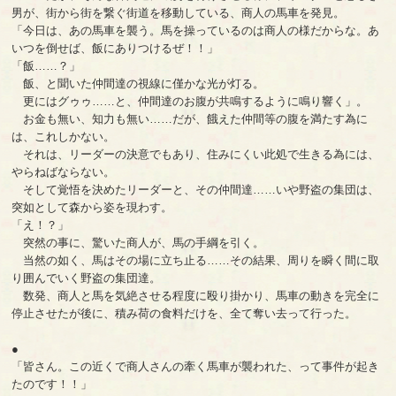
男が、街から街を繋ぐ街道を移動している、商人の馬車を発見。
「今日は、あの馬車を襲う。馬を操っているのは商人の様だからな。あ
いつを倒せば、飯にありつけるぜ！！」
「飯……？」
飯、と聞いた仲間達の視線に僅かな光が灯る。
更にはグゥゥ……と、仲間達のお腹が共鳴するように鳴り響く」。
お金も無い、知力も無い……だが、餓えた仲間等の腹を満たす為に
は、これしかない。
それは、リーダーの決意でもあり、住みにくい此処で生きる為には、
やらねばならない。
そして覚悟を決めたリーダーと、その仲間達……いや野盗の集団は、
突如として森から姿を現わす。
「え！？」
突然の事に、驚いた商人が、馬の手綱を引く。
当然の如く、馬はその場に立ち止る……その結果、周りを瞬く間に取
り囲んでいく野盗の集団達。
数発、商人と馬を気絶させる程度に殴り掛かり、馬車の動きを完全に
停止させたが後に、積み荷の食料だけを、全て奪い去って行った。
●
「皆さん。この近くで商人さんの牽く馬車が襲われた、って事件が起き
たのです！！」