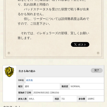
り、乱れ効果と同様の
バッドステータスを受けた状態で戦う事が出来
るかも知れません。
但し、リーダーについては説得難易度は高めで
すので、ご注意下さい。
それでは、イレギュラーズの皆様、宜しくお願い
致します。
完了
生きる為の盗み
GM名
緋月燕
種別
通常
難易度
NORMAL
冒険終了日時
2020年09月18日 22時10分
参加人数
8/8人
相談
7日
参加費
100RC