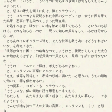
らんとの。ていうか、こういうのに対処すべき領主は何をしておるんじ
ゃまったく」
と、怒りの矛先を領主に向け、憤るクラウジア。
そう、ユリーカより説明された今回のターゲットは、食うに困り果て
た結果、悪事に手を染めてしまった野盗達。
対処すべきは、確かにこの地を治める領主であろう……というのも頷
ける。それを知らないのか……死って知らぬ振りをしているかは分から
ないが。
ともあれイレギュラーズ達も、そんな彼等を救う為にはどうすればい
いか、を考えてきた。
「彼等は食うに困っての略奪なのでしょうけど、状況からしてまだ改心
の余地はあるはずよ。幻想貴族の一員として、見過ごす訳には行かない
わ！」
「そうね……アルテミア様は、考えがあるのよね？」
と、メルランヌの言葉にアルテミアは。
「ええ。彼等を説得して、私達の領地に誘いたいと思うの。うちの領地
で働いて、罪を償わせるわ」
その提案に、コゼットも、クラウジアも。
「そうじゃな。儂の領地に誘う用意も出来ておる」
「あたしも……あたりまえに寝て起きて、あたりまえの暮らし……でき
るようにする」
そんな領地を持つ三人の力強い言葉に、メルランヌもこくり、と頷
き。