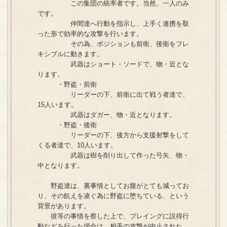
この集団の統率者です。当然、一人のみ
です。
仲間達へ行動を指示し、上手く連携を取
った形で効率的な攻撃を行います。
その為、ポジションも前衛、後衛をフレ
キシブルに動きます。
武器はショート・ソードで、物・近とな
ります。
・野盗・前衛
リーダーの下、前衛に出て戦う者達で、
15人います。
武器はダガー、物・近となります。
・野盗・後衛
リーダーの下、後方から支援射撃をして
くる者達で、10人います。
武器は樹を削り出して作った弓矢、物・
中となります。
野盗達は、裏事情としてお腹がとても減ってお
り、その飢えを凌ぐ為に野盗に堕ちている、という
背景があります。
彼等の事情を察した上で、プレイングに説得行
動などを行った場合は、相手の攻撃が中止された