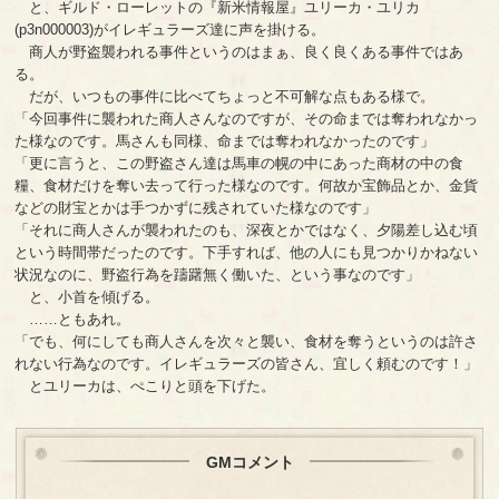
と、ギルド・ローレットの『新米情報屋』ユリーカ・ユリカ
(p3n000003)がイレギュラーズ達に声を掛ける。
商人が野盗襲われる事件というのはまぁ、良く良くある事件ではあ
る。
だが、いつもの事件に比べてちょっと不可解な点もある様で。
「今回事件に襲われた商人さんなのですが、その命までは奪われなかっ
た様なのです。馬さんも同様、命までは奪われなかったのです」
「更に言うと、この野盗さん達は馬車の幌の中にあった商材の中の食
糧、食材だけを奪い去って行った様なのです。何故か宝飾品とか、金貨
などの財宝とかは手つかずに残されていた様なのです」
「それに商人さんが襲われたのも、深夜とかではなく、夕陽差し込む頃
という時間帯だったのです。下手すれば、他の人にも見つかりかねない
状況なのに、野盗行為を躊躇無く働いた、という事なのです」
と、小首を傾げる。
……ともあれ。
「でも、何にしても商人さんを次々と襲い、食材を奪うというのは許さ
れない行為なのです。イレギュラーズの皆さん、宜しく頼むのです！」
とユリーカは、ぺこりと頭を下げた。
GMコメント