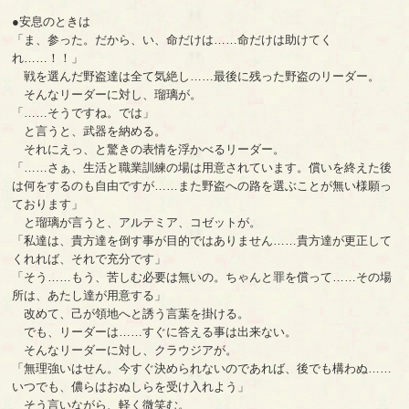
●安息のときは
「ま、参った。だから、い、命だけは……命だけは助けてく
れ……！！」
戦を選んだ野盗達は全て気絶し……最後に残った野盗のリーダー。
そんなリーダーに対し、瑠璃が。
「……そうですね。では」
と言うと、武器を納める。
それにえっ、と驚きの表情を浮かべるリーダー。
「……さぁ、生活と職業訓練の場は用意されています。償いを終えた後
は何をするのも自由ですが……また野盗への路を選ぶことが無い様願っ
ております」
と瑠璃が言うと、アルテミア、コゼットが。
「私達は、貴方達を倒す事が目的ではありません……貴方達が更正して
くれれば、それで充分です」
「そう……もう、苦しむ必要は無いの。ちゃんと罪を償って……その場
所は、あたし達が用意する」
改めて、己が領地へと誘う言葉を掛ける。
でも、リーダーは……すぐに答える事は出来ない。
そんなリーダーに対し、クラウジアが。
「無理強いはせん。今すぐ決められないのであれば、後でも構わぬ……
いつでも、儂らはおぬしらを受け入れよう」
そう言いながら、軽く微笑む。