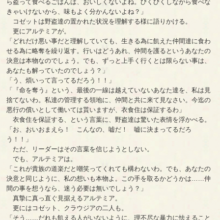
ら盗って食べるごはんは、おいしくないよね。びくびくしながら食べな
きゃいけないから、味もよく分かんないよね？」
コゼットは野盗達の置かれた状況を理解する様に語りかける。
更にアルテミアが。
「どれだけ悪い事だと理解していても、生きる為に飢えた仲間達に食わ
せる為に略奪を繰り返す。行いはどうあれ、仲間を護るというあなたの
決意は本物なのでしょう。でも、ずっと上手く行くとは限らない事は、
あなたも解っていたのでしょう？」
「う、煩いって言ってるだろう！！」
「『命を奪う』という、最後の一線は越えていないあなた達を、私は見
捨てないわ。私達の管理する領地に、仲間と共に来て見なさい。今迄の
悪行の償いとして働いては貰いますが、衣食住は保証するわ」
衣食住を保証する、という言葉に、野盗達は驚いた表情を浮かべる。
「お、おいおまえら！ こんなの、嘘だ！ 嘘に決まってるだろ
う！！」
ただ、リーダーはその言葉を信じようとしない。
でも、アルテミアは。
「これが貴族の道楽だと嘲笑ってくれても構わないわ。でも、あなたの
決意と同じように、私の想いも本物よ。この手を取るかどうかは……仲
間の事を想うなら、迷う必要は無いでしょう？」
真摯に真っ直ぐ見据えるアルテミア。
更にはコゼット、クラウジアの二人も。
「そう……だれも飢える人がいないように、理不尽な暴力に怯えること