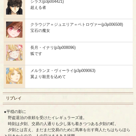
シラス(p3p004421)
超える者
クラウジア＝ジュエリア＝ペトロヴァー(p3p006508)
宝石の魔女
長月・イナリ(p3p008096)
狐です
メルランヌ・ヴィーライ(p3p009063)
翼より殺意を込めて
リプレイ
●平穏の影に
野盗退治の依頼を受けたイレギュラーズ達。
時刻は夕刻、交易の人通りも少し落ち着きつつある夕刻の町。
夕刻とは言え、まだまだ交易のために馬車を出す商人たちはちらほら
と行きかうので、人の目はままある状態。