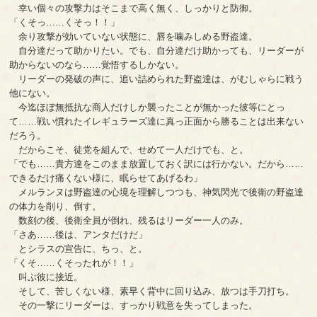
幸い個々の攻撃力はそこまで高く無く、しっかりと防御。
「くそっ……くそっ！！」
余り攻撃が効いていない状態に、唇を噛みしめる野盗達。
自分達だって助かりたい。でも、自分達だけ助かっても、リーダーが
助からないのなら……覚悟するしかない。
リーダーの発破の声に、追い詰められた野盗達は、がむしゃらに戦う
他にない。
今迄ほぼ無抵抗な商人だけしか襲ったことが無かった彼等にとっ
て……戦い慣れたイレギュラーズ達に真っ正面から勝ることは出来ない
だろう。
だからこそ、徒党を組んで、せめて一人だけでも、と。
「でも……貴方達をこのまま放置しておく訳には行かない。だから……
できるだけ痛くない様に、眠らせてあげるわ」
メルランヌは野盗達の心境を理解しつつも、神気閃光で後衛の野盗達
の体力を削り、倒す。
数刻の後、後衛全員が倒れ、残るはリーダー一人のみ。
「さあ……後は、アンタだけだ」
とシラスの宣告に、ちっ、と。
「くそ……くそったれが！！」
叫ぶ彼に接近。
そして、苦しくない様、素早く背中に回り込み、放つは手刀打ち。
その一撃にリーダーは、すっかり戦意を失ってしまった。