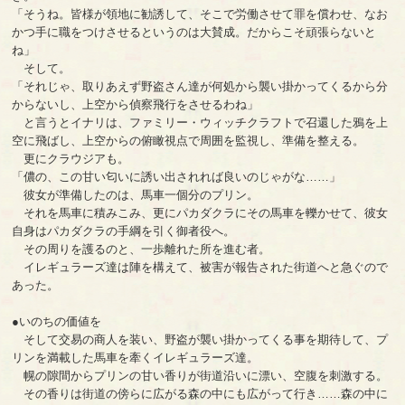
「そうね。皆様が領地に勧誘して、そこで労働させて罪を償わせ、なお
かつ手に職をつけさせるというのは大賛成。だからこそ頑張らないと
ね」
そして。
「それじゃ、取りあえず野盗さん達が何処から襲い掛かってくるから分
からないし、上空から偵察飛行をさせるわね」
と言うとイナリは、ファミリー・ウィッチクラフトで召還した鴉を上
空に飛ばし、上空からの俯瞰視点で周囲を監視し、準備を整える。
更にクラウジアも。
「儂の、この甘い匂いに誘い出されれば良いのじゃがな……」
彼女が準備したのは、馬車一個分のプリン。
それを馬車に積みこみ、更にパカダクラにその馬車を轢かせて、彼女
自身はパカダクラの手綱を引く御者役へ。
その周りを護るのと、一歩離れた所を進む者。
イレギュラーズ達は陣を構えて、被害が報告された街道へと急ぐので
あった。
●いのちの価値を
そして交易の商人を装い、野盗が襲い掛かってくる事を期待して、プ
リンを満載した馬車を牽くイレギュラーズ達。
幌の隙間からプリンの甘い香りが街道沿いに漂い、空腹を刺激する。
その香りは街道の傍らに広がる森の中にも広がって行き……森の中に