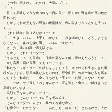
その中に積まれていたのは、大量のプリン。
「！！」
甘くて美味しそうな食べ物をッ目の前に、明らかに野盗達の目の色が
変わった。
しかしそれが見えない野盗の後衛陣が、森の際より次々と矢を放って
くる。
それに咄嗟に割り込むはユーリエ。
「……生きていくのに上手くいかなくて、行き場がなくてどうしようも
なくなって、盗みを繰り返しているのですか？」
と、少し強い口調で訴え駆ける。
しかし、それにリーダーが。
「うるせえ！！ お前達に、俺達の事なんて解る訳ねえだろうが！！」
売り言葉に買い言葉、でもユーリエは。
「私たちイレギュラーズの話しをしましょう。皆それぞれ生きてきた道
程があります。順風満帆な人もいれば、紆余曲折、苦節十年な方も居る
でしょう。私達だって、全て何もかも上手くいった訳じゃない。だか
ら……一緒にやり直してみませんか？ 汗を流して食べるご飯はきっと
美味しいですよ？」
笑顔で手を差し出すユーリエ。
しかし、そんなユーリエの手を睨み返す。
そんなリーダーに向けて、務めて冷静な声で。
「お腹空いてたのかな？ ……あたしも、昔やったことあるけど、人か