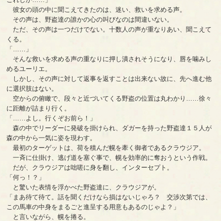
彼女の頭の中に聞こえてきたのは、迷い、救いを求める声。
その声は、野盗達の誰かの心の叫びなのは間違いない。
ただ、その声は一つだけでない。十数人の声が重なりあい、聞こえて
くる。
「……」
そんな救いを求める声の重なりに押し潰されそうになり、唇を噛みし
めるユーリエ。
しかし、その声に対して返事を返すことは出来ない故に、先へ進む他
に選択肢はない。
空からの俯瞰で、段々と近づいてくる野盗の位置は丸わかり……徐々
に距離が詰まり行く。
「……よし。行くぞお前ら！」
森の中でリーダーに発破を掛けられ、ダガーを持った野盗達１５人が
森の中から一気に姿を現わす。
最初のターゲットは、荷を積んだ幌を牽く御者であるクラウジア。
一斉に仕掛け、逃げ道を塞ぐ事で、幌を効率的に奪おうという作戦。
だが、クラウジアは咄嗟に身を翻し、インターセプト。
「何っ！？」
と驚いた表情を浮かべた野盗達に、クラウジアが。
「まあ待て待て。話を聞くだけなら損はないじゃろ？ 交渉次第では、
この馬車の中身をまるごと進呈する用意もあるのじゃよ？」
と言いながら、幌を捲る。