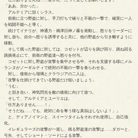
「ああ、分かった」
アルテミアに頷くシラス。
前衛に立つ野盗に対し、手刀打ちで確りと不殺の一撃で、確実に一人
を戦闘不能へと導く。
続けてイナリが、神通力・禍津日神ノ霧を発動し、怒りをリーダーに
対し放ち、自分へ怒りを誘導すると共に、他の野盗から引き離すように
移動。
そして残った野盗に対しては、コゼットが辺りを跳び回り、跳ね回る
跳挑発止にて、前衛の野盗達へ怒りを付与。
コゼットに対し野盗が攻撃を集中させる中、それを支援する様にメル
ランヌがノーギルティで絶対の不殺の一撃を食らわせる。
対し、後衛から瑠璃とクラウジアの二人は。
「攻撃を仕掛けてきている野盗だけ狙いましょう」
「うむ」
と頷き合い、神気閃光を敵の後衛に向けて放つ。
そして、アルテミアとユーリエは。
「仕方ありません……！」
「そうだね……でも、絶対に命を奪う様な真似はしないよ！」」
と、ディアノイマンと、スイーツタイムをそれぞれ使用し、自己強
化。
イレギュラーズの攻撃が一巡し、残る野盗達の攻撃は……ダガーと、
弓矢、そしてショート・ソードによる攻撃。