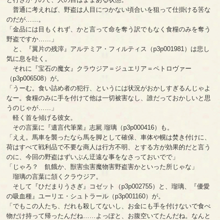
普通に考えれば、野盗は人目につかない頃合いを狙って仕掛ける筈な
のだが……。
「金品には目もくれず、かと言って命を奪う訳でもなく食糧のみを奪う
野盗ですか……」
と、『翼片の残滓』アルテミア・フィルティス（p3p001981）は悲し
気に息を吐く。
それに『宝石の魔女』クラウジア＝ジュエリア＝ペトロヴァー
（p3p006508）が。
「うーむ。食い詰め者の犯行、というには状況がおかしすぎるんじゃよ
なー。食糧のみに手を付けて他は一切被害なし、誰だっておかしいと思
うのじゃが……」
軽く首を傾げる彼女。
その言葉に『遺言代筆業』志屍 瑠璃（p3p000416）も。
「ええ。馬車を襲ったなら馬を脚として確保、車体や幌は焚き付けに、
荷はすべて戦利品で不要な商人は行方不明、とする方が効果的だと言う
のに、今回の野盗はずいぶん迂遠な事をなさっておいでで」
「じゃろ？ 飢餓か、獣害虫害魔物害野盗害かといった所じゃな」
瑠璃の言葉に頷くクラウジア。
そして『ひだまりうさぎ』コゼット（p3p002755）と、瑠璃、『優愛
の吸血種』ユーリエ・シュトラール（p3p001160）が。
「でもこの人たち、だれも殺してないし、お金にも手を付けないで食べ
物だけ持って帰ったんだね……よっぽと、お腹空いてたんだね。なんと