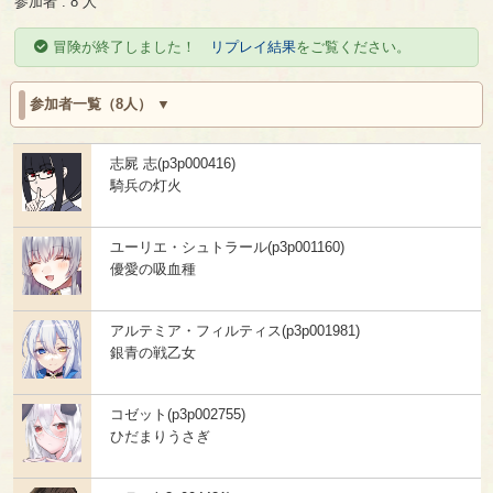
参加者 : 8 人
冒険が終了しました！
リプレイ結果
をご覧ください。
参加者一覧（8人）
志屍 志(p3p000416)
騎兵の灯火
ユーリエ・シュトラール(p3p001160)
優愛の吸血種
アルテミア・フィルティス(p3p001981)
銀青の戦乙女
コゼット(p3p002755)
ひだまりうさぎ