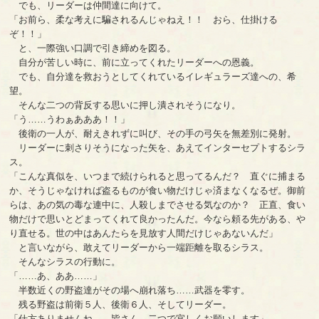
でも、リーダーは仲間達に向けて。
「お前ら、柔な考えに騙されるんじゃねえ！！ おら、仕掛ける
ぞ！！」
と、一際強い口調で引き締めを図る。
自分が苦しい時に、前に立ってくれたリーダーへの恩義。
でも、自分達を救おうとしてくれているイレギュラーズ達への、希
望。
そんな二つの背反する思いに押し潰されそうになり。
「う……うわぁあああ！！」
後衛の一人が、耐えきれずに叫び、その手の弓矢を無差別に発射。
リーダーに刺さりそうになった矢を、あえてインターセプトするシラ
ス。
「こんな真似を、いつまで続けられると思ってるんだ？ 直ぐに捕まる
か、そうじゃなければ盗るものが食い物だけじゃ済まなくなるぜ。御前
らは、あの気の毒な連中に、人殺しまでさせる気なのか？ 正直、食い
物だけで思いとどまってくれて良かったんだ。今なら頼る先がある、や
り直せる。世の中はあんたらを見放す人間だけじゃあないんだ」
と言いながら、敢えてリーダーから一端距離を取るシラス。
そんなシラスの行動に。
「……あ、ああ……」
半数近くの野盗達がその場へ崩れ落ち……武器を零す。
残る野盗は前衛５人、後衛６人、そしてリーダー。
「仕方ありませんね……皆さん、二つで宜しくお願いします」