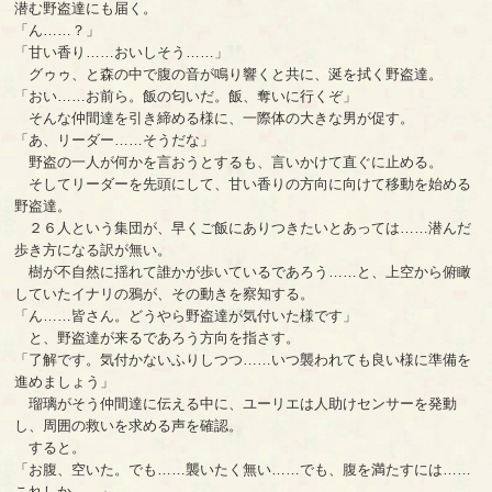
潜む野盗達にも届く。
「ん……？」
「甘い香り……おいしそう……」
グゥゥ、と森の中で腹の音が鳴り響くと共に、涎を拭く野盗達。
「おい……お前ら。飯の匂いだ。飯、奪いに行くぞ」
そんな仲間達を引き締める様に、一際体の大きな男が促す。
「あ、リーダー……そうだな」
野盗の一人が何かを言おうとするも、言いかけて直ぐに止める。
そしてリーダーを先頭にして、甘い香りの方向に向けて移動を始める
野盗達。
２６人という集団が、早くご飯にありつきたいとあっては……潜んだ
歩き方になる訳が無い。
樹が不自然に揺れて誰かが歩いているであろう……と、上空から俯瞰
していたイナリの鴉が、その動きを察知する。
「ん……皆さん。どうやら野盗達が気付いた様です」
と、野盗達が来るであろう方向を指さす。
「了解です。気付かないふりしつつ……いつ襲われても良い様に準備を
進めましょう」
瑠璃がそう仲間達に伝える中に、ユーリエは人助けセンサーを発動
し、周囲の救いを求める声を確認。
すると。
「お腹、空いた。でも……襲いたく無い……でも、腹を満たすには……
これしか……」