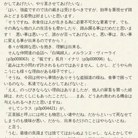
かしてあげたい。やり直させてあげたいな」
「はい、強盗ですので法の裁きは受けるべきですが、効率を重視せず踏
みとどまる姿勢は好ましいと思います」
「そうですね。衣食住は人が生きる為に必要不可欠な要素です。でも、
その為なら他の人の生活をも脅かしたり、踏み躙る事はだめだと思いま
す！ 悪い事は悪いって、誰かが言ってあげないと。悪い事は、良い事
に変える事が出来るのですから！」
各々が複雑な思いを抱き、理解は出来る。
そんな仲間達の会話へ『白鳩婦人』メルランヌ・ヴィーライ
（p3p009063）と『狐です』長月・イナリ（p3p008096）も。
「盗みは大小問わず許されるものではありません。しかし、どうやら向
こうにも様々な理由がある様子ですし」
「そうね、今回は何やら事情がありそうな盗賊達の様ね。食事で困って
いるのなら、私達でなんとかしてあげないと」
「ええ。のっぴきならない理由はありましたが、他人の家畜を襲った経
緯は、わたくしにもあったことだし……まあ、どうあれ救われる機会は
与えられるべきだと思いますね」
そしてシラス（p3p004421）が。
「正直賊と呼ぶには何とも物悲しい連中だね。だからといって死なせて
しまうのも後味が悪い。だから、出来るだけのことはやらないとね」
と言う。
「うむ。最後の良識までは捨ててはおらぬようじゃし、なんとかしてや