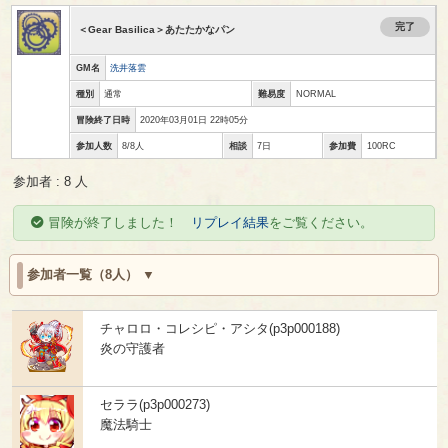
完了
＜Gear Basilica＞あたたかなパン
GM名
洗井落雲
種別
通常
難易度
NORMAL
冒険終了日時
2020年03月01日 22時05分
参加人数
8/8人
相談
7日
参加費
100RC
参加者 : 8 人
冒険が終了しました！
リプレイ結果
をご覧ください。
参加者一覧（8人）
チャロロ・コレシピ・アシタ(p3p000188)
炎の守護者
セララ(p3p000273)
魔法騎士