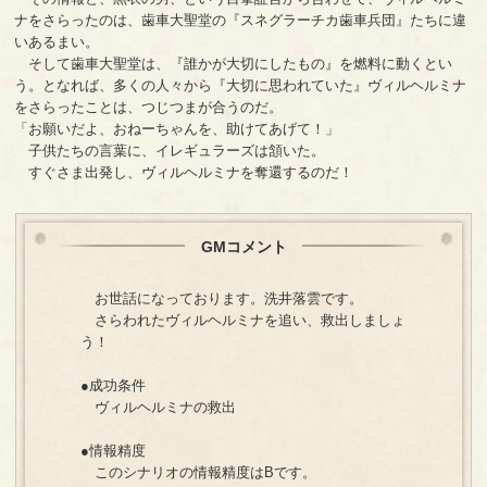
ナをさらったのは、歯車大聖堂の『スネグラーチカ歯車兵団』たちに違
いあるまい。
そして歯車大聖堂は、『誰かが大切にしたもの』を燃料に動くとい
う。となれば、多くの人々から『大切に思われていた』ヴィルヘルミナ
をさらったことは、つじつまが合うのだ。
「お願いだよ、おねーちゃんを、助けてあげて！」
子供たちの言葉に、イレギュラーズは頷いた。
すぐさま出発し、ヴィルヘルミナを奪還するのだ！
GMコメント
お世話になっております。洗井落雲です。
さらわれたヴィルヘルミナを追い、救出しましょ
う！
●成功条件
ヴィルヘルミナの救出
●情報精度
このシナリオの情報精度はBです。