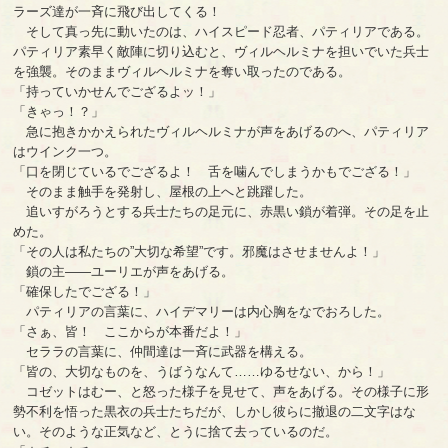
ラーズ達が一斉に飛び出してくる！
そして真っ先に動いたのは、ハイスピード忍者、パティリアである。
パティリア素早く敵陣に切り込むと、ヴィルヘルミナを担いでいた兵士
を強襲。そのままヴィルヘルミナを奪い取ったのである。
「持っていかせんでござるよッ！」
「きゃっ！？」
急に抱きかかえられたヴィルヘルミナが声をあげるのへ、パティリア
はウインク一つ。
「口を閉じているでござるよ！ 舌を噛んでしまうかもでござる！」
そのまま触手を発射し、屋根の上へと跳躍した。
追いすがろうとする兵士たちの足元に、赤黒い鎖が着弾。その足を止
めた。
「その人は私たちの”大切な希望”です。邪魔はさせませんよ！」
鎖の主――ユーリエが声をあげる。
「確保したでござる！」
パティリアの言葉に、ハイデマリーは内心胸をなでおろした。
「さぁ、皆！ ここからが本番だよ！」
セララの言葉に、仲間達は一斉に武器を構える。
「皆の、大切なものを、うばうなんて……ゆるせない、から！」
コゼットはむー、と怒った様子を見せて、声をあげる。その様子に形
勢不利を悟った黒衣の兵士たちだが、しかし彼らに撤退の二文字はな
い。そのような正気など、とうに捨て去っているのだ。