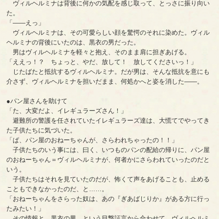
ヴィルヘルミナは背後に何かの気配を感じ取って、とっさに振り向い
た。
「――えっ」
ヴィルヘルミナは、その可愛らしい顔を驚愕のそれに染めた。ヴィル
ヘルミナの背後にいたのは、黒衣の男だった。
男はヴィルヘルミナを軽々と抱え、そのまま肩に担ぎあげる。
「ええっ！？ ちょっと、やだ、放して！ 放してくださいっ！」
じたばたと抵抗するヴィルヘルミナ。だが男は、そんな抵抗を意にも
介さず、ヴィルヘルミナを担いだまま、何処かへと姿を消した――。
●パン屋さんを助けて
「た、大変だよ、イレギュラーズさん！」
避難所の警護を任されていたイレギュラーズ達は、大慌てでやってき
た子供たちに気づいた。
「ぱ、パン屋のおねーちゃんが、さらわれちゃったの！！」
子供たちのいう事には、曰く、いつものパンの配給の帰りに、パン屋
のおねーちゃん＝ヴィルヘルミナが、何者かにさらわれていったのだと
いう。
子供たちはそれを見ていたのだが、怖くて声をあげることも、止める
こともできなかったのだ、と……。
「おねーちゃんをさらった奴は、あの『ぎあばじりか』がある方に行っ
たみたい！」
その情報と、黒衣の男、という目撃証言から合わせて、ヴィルヘルミ