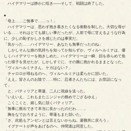
ハイデマリーは静かに呟き――そして、戦闘は終了した。
●
「母上……ご無事で……っ！」
ハイデマリーは、思わず抱き着きたくなる衝動を制した。大切な母が
いる……それはとても嬉しい事だったが、人前で母に甘えるような行為
に、少しの恥ずかしさを感じたのは事実だ。
「良かった……ハイデマリー、あなたも無事だったのね」
しかしそんな娘の気持ちを知ってか知らずか。ヴィルヘルミナは、優
しくハイデマリーを抱きしめた。ハイデマリーは一瞬、顔を赤らめて焦
った様子を見せたが、しかしすぐに、その腕に抱かれるままとなった。
「ヴィルヘルミナさん、ケガはない？」
チャロロが尋ねるのへ、ヴィルヘルミナは柔らかに頷いた。
「ええ。皆さんのお陰で……特に、忍者さんたちには、お世話になっ
て」
と、パティリアと華蓮、二人に視線を送った。
「いえいえ、これもまたニンジャの務めでござるゆえ」
こくこくと、嬉し気に頷くパティリア。
「無事に救出できて本当に良かったのだわ……」
胸をなでおろすように、華蓮もまた頷いた。
「さ、此処もアンゼンとは言えないからね。避難所に戻ろう」
イグナートが声をあげるのへ、仲間達は同意した。