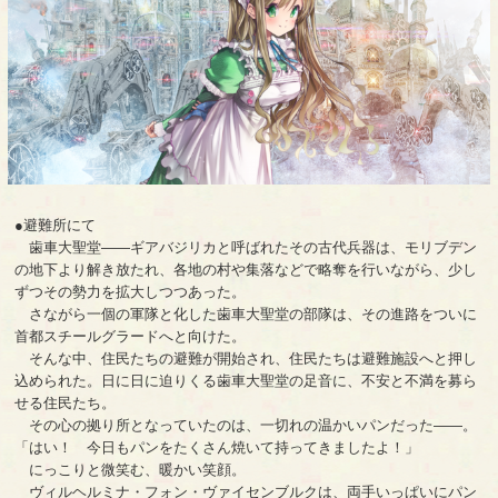
●避難所にて
歯車大聖堂――ギアバジリカと呼ばれたその古代兵器は、モリブデン
の地下より解き放たれ、各地の村や集落などで略奪を行いながら、少し
ずつその勢力を拡大しつつあった。
さながら一個の軍隊と化した歯車大聖堂の部隊は、その進路をついに
首都スチールグラードへと向けた。
そんな中、住民たちの避難が開始され、住民たちは避難施設へと押し
込められた。日に日に迫りくる歯車大聖堂の足音に、不安と不満を募ら
せる住民たち。
その心の拠り所となっていたのは、一切れの温かいパンだった――。
「はい！ 今日もパンをたくさん焼いて持ってきましたよ！」
にっこりと微笑む、暖かい笑顔。
ヴィルヘルミナ・フォン・ヴァイセンブルクは、両手いっぱいにパン