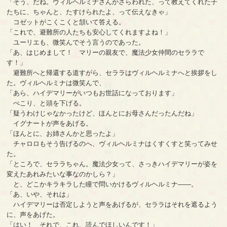
「そう、だね。ヴィルヘルミナさんがさらわれた、って教えてくれた子
たちに、ちゃんと、たすけられたよ、って伝えなきゃ」
コゼットがこくこくと頷いて答える。
「これで、避難所の人たちも安心してくれますよね！」
ユーリエも、微笑んでそう言うのであった。
「あ、はじめまして！ マリーの親友で、魔法少女仲間のセララで
す！」
避難所へと帰還する道すがら、セララはヴィルヘルミナへと挨拶をし
た。ヴィルヘルミナは微笑んで、
「あら、ハイデマリーがいつもお世話になっております」
ぺこり、と頭を下げる。
「疑うわけじゃなかったけど、ほんとにお母さんだったんだね」
イグナートが声をあげる。
「ほんとに、お姉さんかと思ったよ」
チャロロもそう告げるのへ、ヴィルヘルミナはくすくすと笑ってみせ
た。
「ところで、セララちゃん。魔法少女って、さっきハイデマリーが姿を
変えたあれみたいな事なのかしら？」
と、どこかキラキラした瞳で問いかけるヴィルヘルミナ――。
「あ、いや、それは」
ハイデマリーは否定しようと声をあげるが、セララはそれを遮るよう
に、声をあげた。
「はい！ それで、これ、読んでほしいんです！」