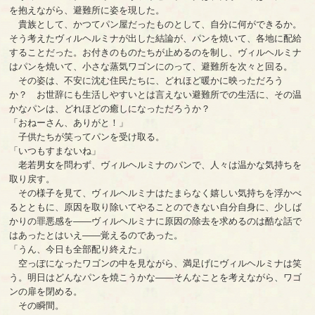
を抱えながら、避難所に姿を現した。
貴族として、かつてパン屋だったものとして、自分に何ができるか。
そう考えたヴィルヘルミナが出した結論が、パンを焼いて、各地に配給
することだった。お付きのものたちが止めるのを制し、ヴィルヘルミナ
はパンを焼いて、小さな蒸気ワゴンにのって、避難所を次々と回る。
その姿は、不安に沈む住民たちに、どれほど暖かに映っただろう
か？ お世辞にも生活しやすいとは言えない避難所での生活に、その温
かなパンは、どれほどの癒しになっただろうか？
「おねーさん、ありがと！」
子供たちが笑ってパンを受け取る。
「いつもすまないね」
老若男女を問わず、ヴィルヘルミナのパンで、人々は温かな気持ちを
取り戻す。
その様子を見て、ヴィルヘルミナはたまらなく嬉しい気持ちを浮かべ
るとともに、原因を取り除いてやることのできない自分自身に、少しば
かりの罪悪感を――ヴィルヘルミナに原因の除去を求めるのは酷な話で
はあったとはいえ――覚えるのであった。
「うん、今日も全部配り終えた」
空っぽになったワゴンの中を見ながら、満足げにヴィルヘルミナは笑
う。明日はどんなパンを焼こうかな――そんなことを考えながら、ワゴ
ンの扉を閉める。
その瞬間。