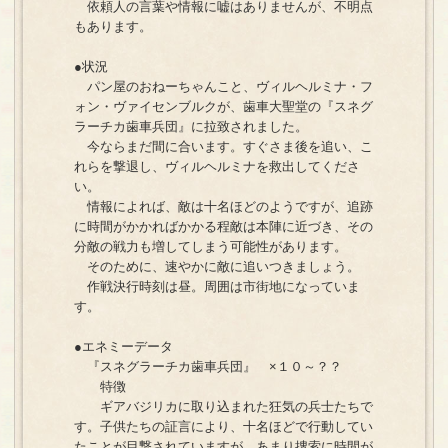
依頼人の言葉や情報に嘘はありませんが、不明点
もあります。
●状況
パン屋のおねーちゃんこと、ヴィルヘルミナ・フ
ォン・ヴァイセンブルクが、歯車大聖堂の『スネグ
ラーチカ歯車兵団』に拉致されました。
今ならまだ間に合います。すぐさま後を追い、こ
れらを撃退し、ヴィルヘルミナを救出してくださ
い。
情報によれば、敵は十名ほどのようですが、追跡
に時間がかかればかかる程敵は本陣に近づき、その
分敵の戦力も増してしまう可能性があります。
そのために、速やかに敵に追いつきましょう。
作戦決行時刻は昼。周囲は市街地になっていま
す。
●エネミーデータ
『スネグラーチカ歯車兵団』 ×１０～？？
特徴
ギアバジリカに取り込まれた狂気の兵士たちで
す。子供たちの証言により、十名ほどで行動してい
たことが目撃されていますが、あまり捜索に時間が