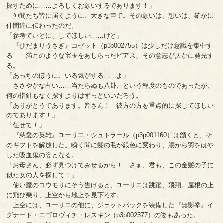
探すために……よろしくお願いするであります！」
仲間たち皆に届くように、大きな声で。その願いは、想いは、確かに
仲間達に伝わったのだ。
「参考ていどに、してほしい……けど」
『ひだまりうさぎ』コゼット（p3p002755）は少しだけ意識を集中す
る――満月のような宝玉をあしらったピアス、その意志が仄かに発光す
る。
「あっちのほうに、いる気がする……よ」
ささやかな占い……当たらぬも八卦、という程度のものであったが、
何の指針もなく探すよりはずっといいだろう。
「ありがとうであります。皆さん！ 彼方の方を重点的に探してほしい
のであります！」
「任せて！」
『慈愛の英雄』ユーリエ・シュトラール（p3p001160）は頷くと、そ
のギフトを解放した。瞬く間に髪の毛が銀色に変わり、腰から羽をはや
した吸血鬼の姿となる。
「お母さん、必ず見つけてみせるから！ さぁ、君も、この金髪の子に
似た女の人を探して！」
使い魔のコウモリにそう告げると、ユーリエは跳躍、飛翔。屋根の上
に飛び乗り、上空から地上を見下ろす。
上空には、ユーリエの他に、ジェットパックを装備した『無影拳』イ
グナート・エゴロヴィチ・レスキン（p3p002377）の姿もあった。