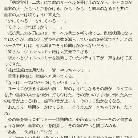
『機煌宝剣・二式』にて敵のサーベルを受け止めながら、チャロロが
黒衣の兵士たちへと声をかける。かち、かち、と歯車のなる音と共に、
黒衣の兵士は呟くように答えた。
「炉にくべる……炉にくべる……」
「くそっ、そればっかり……！」
抵抗意志力を刃にのせ、サーベル兵士を斬り捨てる。乱戦状態になっ
てはいたが、敵は少しずつその数を減らしているのを確認できた。この
ペースで行けば、せん滅までそう時間はかからないだろう。
「皆さん、ヴィルヘルミナ殿は大丈夫でござる！」
後方へとヴィルヘルミナを護衛していたパティリアが、声をあげて戻
ってきた。
「後は遠慮は無用だわ！ 皆、やっちゃって！」
華蓮も同様に、戦線へと戻ってくる。
「ならば、一気にやっつけちゃいましょう！」
ユーリエが振るう赤黒い鎖――鞭のようにしなるその鎖が、ライフル
を持つ黒衣の兵士を強かに打ち付けた。その勢いのまま地に倒れた兵士
の心音が止まる様に、歯車の音が止まり、そのまま動かなくなる。
「あんまり、時間を、かけてると……ぞうえんが、きちゃうかも、だよ
ね」
炎の舞を舞うコゼット――情熱的に、心昂るように――その火傷する
ような舞が、黒衣の兵士を翻弄し、その焔の中へと閉じ込める。
「ああ！ 長居はムヨウだ！」
イグナートの拳が、焔の中へと閉じ込められた黒衣の兵士を殴り飛ば