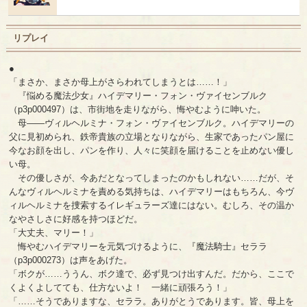
リプレイ
●
「まさか、まさか母上がさらわれてしまうとは……！」
『悩める魔法少女』ハイデマリー・フォン・ヴァイセンブルク
（p3p000497）は、市街地を走りながら、悔やむように呻いた。
母――ヴィルヘルミナ・フォン・ヴァイセンブルク。ハイデマリーの
父に見初められ、鉄帝貴族の立場となりながら、生家であったパン屋に
今なお顔を出し、パンを作り、人々に笑顔を届けることを止めない優し
い母。
その優しさが、今あだとなってしまったのかもしれない……だが、そ
んなヴィルヘルミナを責める気持ちは、ハイデマリーはもちろん、今ヴ
ィルヘルミナを捜索するイレギュラーズ達にはない。むしろ、その温か
なやさしさに好感を持つほどだ。
「大丈夫、マリー！」
悔やむハイデマリーを元気づけるように、『魔法騎士』セララ
（p3p000273）は声をあげた。
「ボクが……ううん、ボク達で、必ず見つけ出すんだ。だから、ここで
くよくよしてても、仕方ないよ！ 一緒に頑張ろう！」
「……そうでありますな、セララ。ありがとうであります。皆、母上を