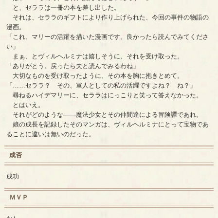
と、セララは一冊の本を差し出した。
それは、セララのギフトにより作り上げられた、今回の事件の物語の
漫画。
「これ、マリーの活躍を描いた漫画です。良かったら読んでみてくださ
い」
まぁ、とヴィルヘルミナは嬉しそうに、それを受け取った。
「ありがとう。戻ったら夫と読んでみるわね」
大切なものを受け取ったように、その本を胸に抱きとめて。
「……セララ？ その、軍人としての私の活躍ですよね？ ね？」
尋ねるハイデマリーに、セララはにっこりと笑って答えなかった。
とはいえ。
それがどのような――魔法少女とその仲間達による冒険譚であれ。
娘の成長を記録したそのマンガは、ヴィルヘルミナにとって宝物であ
ることに違いは無いのだった。
成否
成功
ＭＶＰ