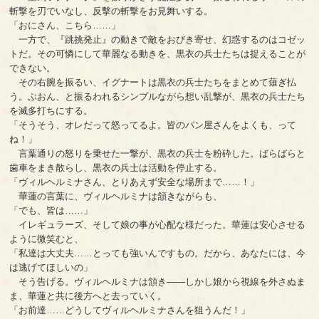
斬撃を刃でいなし、反撃の斬撃をお見舞いする。
「おにさん、こちら……」
一方で、『跳挑発止』の動きで敵をおびき寄せ、幻惑するのはコゼッ
トだ。その可憐にして華麗なる動きを、黒衣の兵士たちは捉えることが
できない。
その右腕を振るい、イグナートは黒衣の兵士たちをまとめて薙ぎ払
う。ぶおん、と振るわれるシンプルながら想い乱撃が、黒衣の兵士たち
を滅多打ちにする。
「そうそう、オレだって怒ってるよ。皆のパン屋さんをよくも、って
ね！」
言葉通りの怒りを乗せた一撃が、黒衣の兵士を粉砕した。ばらばらと
歯車をまき散らし、黒衣の兵士は活動を停止する。
「ヴィルヘルミナさん、とりあえず安全な場所まで……！」
華蓮の言葉に、ヴィルヘルミナは頷きながらも、
「でも、皆は……」
イレギュラーズ、そして娘の事が心配な様だった。華蓮は安心させる
ように微笑むと、
「私達は大丈夫……とっても強いんですもの。だから、あなたには、今
は逃げてほしいの」
そう告げる。ヴィルヘルミナは頷き――しかし娘から視線を外さぬま
ま、華蓮と共に後方へと去っていく。
「お前達……どうしてヴィルヘルミナさんを狙うんだ！」