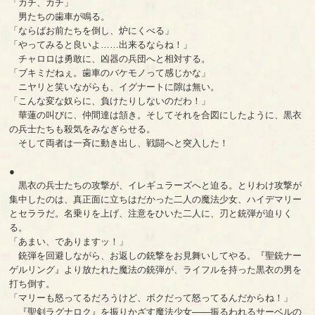
「カチ、カチ」
男たちの歯車が鳴る。
「ならばお前たちを倒し、炉にくべる」
「やってみると良いよ……出来るならね！」
チャロロは勇敢に、凶器の兵団へと相対する。
「ブキミだねぇ。歯車のバケモノって感じかな」
ニヤリと笑いながらも、イグナートに隙は無い。
「こんな変な奴らに、負けたりしないのだわ！」
華蓮の叫びに、仲間達は頷き。そしてそれを合図にしたように、黒衣
の兵士たちも殺気をみなぎらせる。
そして両者は一斉に動き出し、戦闘へと突入した！
●
黒衣の兵士たちの攻撃が、イレギュラーズへと迫る。とりわけ攻撃が
集中したのは、真正面に立ちはだかった二人の魔法少女、ハイデマリー
とセララだ。名乗りを上げ、注意をひいた二人に、刃と銃弾が迫りく
る。
「あまい、でありますッ！」
銃弾を回避しながら、お返しの銃撃をお見舞いしてやる。『聖銃ナー
ゲルリング』より放たれた魔法の銃弾が、ライフルを持った黒衣の男を
打ち倒す。
「マリーも怒ってるだろうけど、ボクだって怒ってるんだからね！」
『聖剣ラグナロク』を振りかざす魔法少女――振るわれるサーベルの