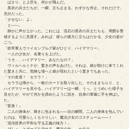
ばさり、と上空を、何かが飛んだ。
黒衣の兵士たちが、一瞬、立ち止まる。わずかな停止。それだけで、
充分だった。
「させない、よ」
と――。
静かに声が上がった。これには、流石の黒衣の兵士たちも、周囲を警
戒するように見渡す。みれば、彼らの後方に立ちはだかる、少女の姿が
二つ。
「鉄帝軍人ヴァイセンブルグ家がひとり、ハイデマリー」
一人の少女が、名乗りを上げた。
「うそ……ハイデマリー、あなたなの？」
ヴィルヘルミナが、驚きの声をあげた。それは、娘が助けに来てくれ
た驚きと共に、危険な場へと娘が現れたという驚きでもあった。
「その友達！ セララ！」
セララは懐から、一枚のカードを取り出した。そのままちらり、と、
ハイデマリーを見やる。ハイデマリーは一瞬、うっ、とうめいた様子を
見せたが、やがて何かを諦めたように頷き、自身の軍服に手を伸ばし
た。
『変身！』
二人の身体が、輝きに包まれる――次の瞬間。二人の身体を包んでい
たのは、可愛らしくもりりしい、魔法少女のコスチューム――！
「混沌世界の平和を守る正義の味方！」
ぴしっ、とポーズを決める、魔法少女――セララ。