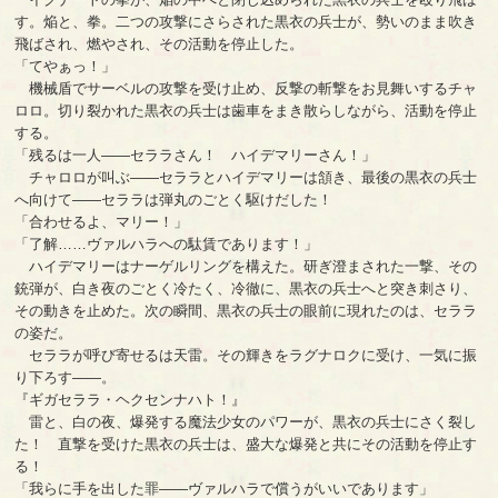
す。焔と、拳。二つの攻撃にさらされた黒衣の兵士が、勢いのまま吹き
飛ばされ、燃やされ、その活動を停止した。
「てやぁっ！」
機械盾でサーベルの攻撃を受け止め、反撃の斬撃をお見舞いするチャ
ロロ。切り裂かれた黒衣の兵士は歯車をまき散らしながら、活動を停止
する。
「残るは一人――セララさん！ ハイデマリーさん！」
チャロロが叫ぶ――セララとハイデマリーは頷き、最後の黒衣の兵士
へ向けて――セララは弾丸のごとく駆けだした！
「合わせるよ、マリー！」
「了解……ヴァルハラへの駄賃であります！」
ハイデマリーはナーゲルリングを構えた。研ぎ澄まされた一撃、その
銃弾が、白き夜のごとく冷たく、冷徹に、黒衣の兵士へと突き刺さり、
その動きを止めた。次の瞬間、黒衣の兵士の眼前に現れたのは、セララ
の姿だ。
セララが呼び寄せるは天雷。その輝きをラグナロクに受け、一気に振
り下ろす――。
『ギガセララ・ヘクセンナハト！』
雷と、白の夜、爆発する魔法少女のパワーが、黒衣の兵士にさく裂し
た！ 直撃を受けた黒衣の兵士は、盛大な爆発と共にその活動を停止す
る！
「我らに手を出した罪――ヴァルハラで償うがいいであります」