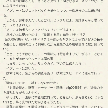
「パン屋のお姉さんを、さっさと見つけて助けなきゃ、メンドウなこと
になりそうだね」
イグナートはジェットパックを操作しつつ、一端屋根の上に飛び移
る。
「しかし、お母さんだったとはね。ビックリだよ。お姉さんかと思って
た。ワカイよねぇ」
「そこには拙者もちょっとびっくりでござるよ！」
屋根の上に現れたのは、『跳躍する星』糸巻 パティリア
（p3p007389）だ。パティリアは手首からギフトによってひも状の触手
を射出し、鍵縄のように利用しながら屋根の上を縦横無尽に駆け回って
いる。
「とと、そうではなくて。この道の先は行き止まりでござる！ となる
と、奴らが向かったルートは隣の道――」
「つまり、こっちだね。リョウカイ。下の皆に伝えよう！」
イグナートは頷いた。
捜索は続く。空からの調査もあり、捜索はスピーディに進んで行っ
た。
「建物の中には……誰もいないのだわ」
『お節介焼き』華蓮・ナーサリー・瑞稀（p3p004864）が、建物の中
を透視しながらつぶやく。
「やっぱり、一直線に本拠地に向っているみたい。焦らせるわけじゃな
いけど、早く見つけた方がよさそうだわ」
華蓮の言葉に、仲間達は頷く。イレギュラーズ達は、迷うことなく先