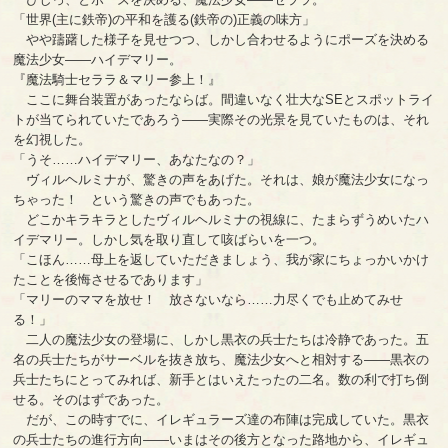
「世界(主に鉄帝)の平和を護る(鉄帝の)正義の味方」
やや躊躇した様子を見せつつ、しかし合わせるようにポーズを決める
魔法少女――ハイデマリー。
『魔法騎士セララ＆マリー参上！』
ここに舞台装置があったならば。間違いなく壮大なSEとスポットライ
トが当てられていたであろう――実際その光景を見ていたものは、それ
を幻視した。
「うそ……ハイデマリー、あなたなの？」
ヴィルヘルミナが、驚きの声をあげた。それは、娘が魔法少女になっ
ちゃった！ という驚きの声でもあった。
どこかキラキラとしたヴィルヘルミナの視線に、たまらずうめいたハ
イデマリー。しかし気を取り直して咳ばらいを一つ。
「こほん……母上を返していただきましょう、我が家にちょっかいかけ
たことを後悔させるであります」
「マリーのママを放せ！ 放さないなら……力尽くでも止めてみせ
る！」
二人の魔法少女の登場に、しかし黒衣の兵士たちは冷静であった。五
名の兵士たちがサーベルを抜き放ち、魔法少女へと相対する――黒衣の
兵士たちにとってみれば、新手とはいえたったの二名。数の利で打ち倒
せる。そのはずであった。
だが、この時すでに、イレギュラーズ達の布陣は完成していた。黒衣
の兵士たちの進行方向――いまはその後方となった路地から、イレギュ