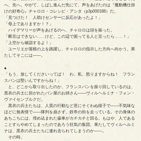
へ、先へ。やがて、しばし進んだ先にて、声をあげたのは『魔動機仕掛
けの好奇心』チャロロ・コレシピ・アシタ（p3p000188）だ。
「見つけた！ 人助けセンサーに反応があったよ！」
「母上でありますか！？」
ハイデマリーが声をあげるのへ、チャロロは頭を振った。
「断言はできない……けど、この辺で困ってる人と言ったら……！」
「上空から確認するよ！」
ユーリエが屋根の上を跳躍し、チャロロの指示した方向へ向かう。果
たしてそこには――。
●
「もう、放してくださいってば！ わ、私、怒りますからね！ フラン
スパンは堅いんですからね！」
と、どこから取り出したのか、フランスパンを振り回しているのは、
黒衣の兵士に担がれたパン屋のお姉さん――ヴィルヘルミナ・フォン・
ヴァイセンブルクだ。
黒衣の兵士たちは、人質の行動など意にそぐわぬ様子で――不気味な
ほどに無表情で――隊列を崩さず、鉄帝の街を走っている。その身体の
あちこちには、埋め込まれた歯車がカチカチと回る。もはや、人である
ことすらやめてしまったのであろう狂気の集団。果たしてヴィルヘルミ
ナは、黒衣の兵士たちに連れ去られてしまうのか――。
その時。