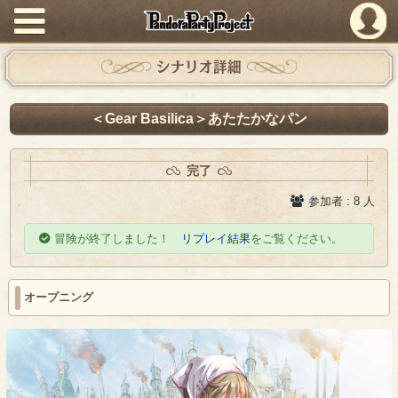
PandoraPartyProject
シナリオ詳細
＜Gear Basilica＞あたたかなパン
完了
参加者 : 8 人
冒険が終了しました！
リプレイ結果
をご覧ください。
オープニング