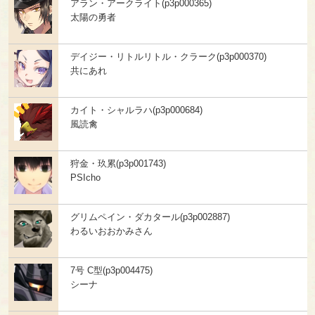
アラン・アークライト(p3p000365)
太陽の勇者
デイジー・リトルリトル・クラーク(p3p000370)
共にあれ
カイト・シャルラハ(p3p000684)
風読禽
狩金・玖累(p3p001743)
PSIcho
グリムペイン・ダカタール(p3p002887)
わるいおおかみさん
7号 C型(p3p004475)
シーナ