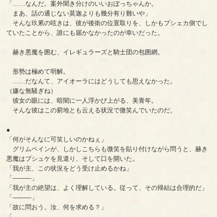
「……なんだ。案外聞き分けのいいおぼっちゃんか。
まあ、話の通じない莫迦よりも幾分有り難いや」
そんな玖累の呟きは、彼が後衛の位置取りを、しかもプシェカ側でし
ていたことから、誰にも届かなかったのが幸いだった。
赫き悪魔を囲む、イレギュラーズと騎士団の包囲網。
形勢は極めて明解。
……だなんて、アイオーラにはどうしても思えなかった。
（嫌な無騒ぎね）
彼女の眼には、暗闇に一人浮かび上がる、美青年。
そんな彼はこの窮地とも云える状況で微笑んでいたのだ。
●
「何がそんなに可笑しいのかねぇ」
グリムペインが、しかしこちらも微笑を貼り付けながら問うと、赫き
悪魔はプシュケを見遣り、そして口を開いた。
「我が主、この状況をどう受け止めるかね」
「―――」
「我が主の絶望は、よく理解している。従って、その帰結は合理的だ」
「―――」
「故に問おう。汝、何を求める？」
「―――」