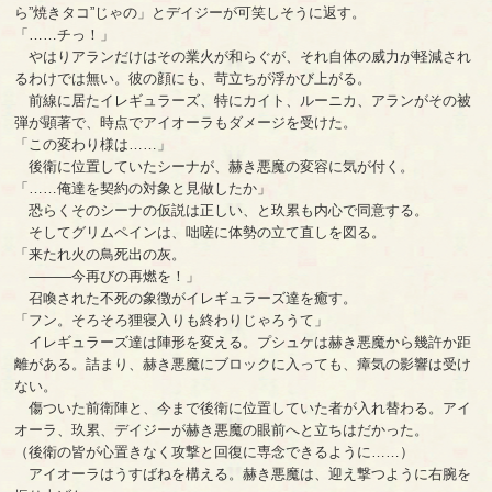
ら”焼きタコ”じゃの」とデイジーが可笑しそうに返す。
「……チっ！」
やはりアランだけはその業火が和らぐが、それ自体の威力が軽減され
るわけでは無い。彼の顔にも、苛立ちが浮かび上がる。
前線に居たイレギュラーズ、特にカイト、ルーニカ、アランがその被
弾が顕著で、時点でアイオーラもダメージを受けた。
「この変わり様は……」
後衛に位置していたシーナが、赫き悪魔の変容に気が付く。
「……俺達を契約の対象と見做したか」
恐らくそのシーナの仮説は正しい、と玖累も内心で同意する。
そしてグリムペインは、咄嗟に体勢の立て直しを図る。
「来たれ火の鳥死出の灰。
―――今再びの再燃を！」
召喚された不死の象徴がイレギュラーズ達を癒す。
「フン。そろそろ狸寝入りも終わりじゃろうて」
イレギュラーズ達は陣形を変える。プシュケは赫き悪魔から幾許か距
離がある。詰まり、赫き悪魔にブロックに入っても、瘴気の影響は受け
ない。
傷ついた前衛陣と、今まで後衛に位置していた者が入れ替わる。アイ
オーラ、玖累、デイジーが赫き悪魔の眼前へと立ちはだかった。
（後衛の皆が心置きなく攻撃と回復に専念できるように……）
アイオーラはうすばねを構える。赫き悪魔は、迎え撃つように右腕を