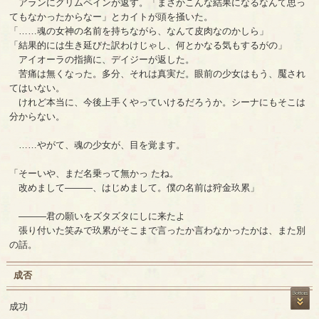
アランにグリムペインが返す。「まさかこんな結果になるなんて思っ
てもなかったからなー」とカイトが頭を掻いた。
「……魂の女神の名前を持ちながら、なんて皮肉なのかしら」
「結果的には生き延びた訳わけじゃし、何とかなる気もするがの」
アイオーラの指摘に、デイジーが返した。
苦痛は無くなった。多分、それは真実だ。眼前の少女はもう、魘され
てはいない。
けれど本当に、今後上手くやっていけるだろうか。シーナにもそこは
分からない。
……やがて、魂の少女が、目を覚ます。
「そーいや、まだ名乗って無かっ たね。
改めまして―――、はじめまして。僕の名前は狩金玖累」
―――君の願いをズタズタにしに来たよ
張り付いた笑みで玖累がそこまで言ったか言わなかったかは、また別
の話。
成否
成功