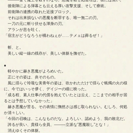
後衛陣による弾幕とも云える厚い攻撃支援、そして療術。
前衛陣の連携の取れた近接ブロック。
それは出来損ないの悪魔を断罪する、唯一無二の刃。
一刀の元に斬り伏せる渾身の刃。
アランが息を吐く。
「宿主がどうなろうが構わねぇが……テメェは葬るぜ！」
斬、と。
美しい縦一線の残存が、美しい体躯を撫ぜた。
●
軽やかに赫き悪魔がよろめいた。
正にその姿は、炎そのもの。
風に揺らぐ玲瓏な美青年の姿は、吹かれただけで揺らぐ蝋燭の火の様
に、今ではいっそ儚く、デイジーの瞳に映った。
「成る程、素人仕事の代償を抱えていたとは云え、ここまでの相手が居
るとは予想していなかった」
赫き悪魔が苦る。その表情に憮然さは感じ取られない。むしろ、何処
か清々しい。
「今回の召喚は、こんなものだな。よろしい、認めよう、我の敗北だ。
誇るが良い、貴様ら全員、―――立派な”悪魔殺し”とな！」
消えゆくその体躯。