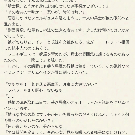
「騎士様。どうか御身にお知らせしたき事柄がございます」
「その者共の一味か？ 悪いが、時間は無い」
否定しかけたフェルギュスを遮るように、一人の兵士が彼の眼前へと
進み出た。
「副団長殿、彼等もこの道で生きる者共です。少しだけ聞いてはいかが
でしょうか」
彼がちらりとデイジーと視線を交差させる。彼が、ローレットへ根回
した張本人なのであろう。
フェルギュスは一瞬眉を顰めたが、兵士の雰囲気に感じるものがあっ
たのか、「……聞こう」と呟いた。
しかし、その瞬間にも赫き悪魔の行動は始まっている。その絶妙なタ
イミングで、グリムペインが間に割って入った。
「やあやあ！ 其処居る悪魔君、月夜に火遊びかい？
フハッ、あまり関心しないなあ」
「……」
感情の読み取れぬ目で、赫き悪魔がアイオーラらから視線をグリムペ
インへと移す。
「憐れな少女の為にマッチか何かを買ったのだろうけれど、ちゃんと何
を買うのか話したのかい？」
「何が言いたいのか、分からぬな」
「では質問を変えよう。その少女、見た所喋られる様子にないけれど。