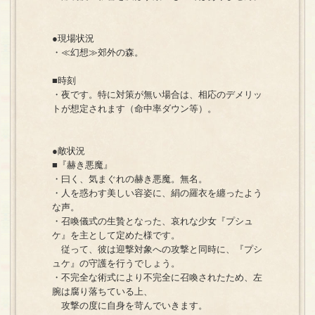
●現場状況
・≪幻想≫郊外の森。
■時刻
・夜です。特に対策が無い場合は、相応のデメリッ
トが想定されます（命中率ダウン等）。
●敵状況
■『赫き悪魔』
・曰く、気まぐれの赫き悪魔。無名。
・人を惑わす美しい容姿に、絹の羅衣を纏ったよう
な声。
・召喚儀式の生贄となった、哀れな少女『プシュ
ケ』を主として定めた様です。
従って、彼は迎撃対象への攻撃と同時に、『プシ
ュケ』の守護を行うでしょう。
・不完全な術式により不完全に召喚されたため、左
腕は腐り落ちている上、
攻撃の度に自身を苛んでいきます。