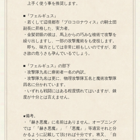
上手く使う事を推奨します。
■『フェルギュス』
・若くして辺境都市『プロコロナウィス』の騎士団
副長に昇格した、実力者。
・金髪碧眼の彼は、馬上からの巧みな槍術で攻撃を
繰り出しますし、一部の攻撃魔術をも使役します。
即ち、味方としては非常に頼もしいのですが、若
さ故の危うさも孕んでいるでしょう。
■『フェルギュス』の部下
・攻撃隊九名に療術者一名の内訳。
・攻撃隊九名は更に、物理攻撃隊五名と魔術攻撃隊
四名に分かれています。
・いずれも戦闘にはある程度慣れてはいますが、錬
度が十分とは言えません。
●備考。
・『赫き悪魔』に名前はありません。オープニング
では「『赫き悪魔』」「『悪魔』」等適宜それと分
かるように記載して頂ければ十分です。将又、「自