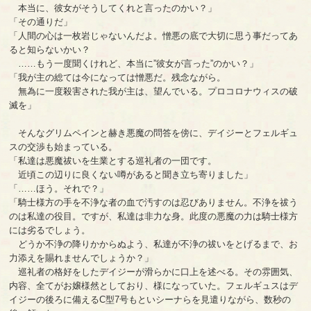
本当に、彼女がそうしてくれと言ったのかい？」
「その通りだ」
「人間の心は一枚岩じゃないんだよ。憎悪の底で大切に思う事だってあ
ると知らないかい？
……もう一度聞くけれど、本当に”彼女が言った”のかい？」
「我が主の総ては今になっては憎悪だ。残念ながら。
無為に一度殺害された我が主は、望んでいる。プロコロナウィスの破
滅を」
そんなグリムペインと赫き悪魔の問答を傍に、デイジーとフェルギュ
スの交渉も始まっている。
「私達は悪魔祓いを生業とする巡礼者の一団です。
近頃この辺りに良くない噂があると聞き立ち寄りました」
「……ほう。それで？」
「騎士様方の手を不浄な者の血で汚すのは忍びありません。不浄を祓う
のは私達の役目。ですが、私達は非力な身。此度の悪魔の力は騎士様方
には劣るでしょう。
どうか不浄の降りかからぬよう、私達が不浄の祓いをとげるまで、お
力添えを賜れませんでしょうか？」
巡礼者の格好をしたデイジーが滑らかに口上を述べる。その雰囲気、
内容、全てがお嬢様然としており、様になっていた。フェルギュスはデ
イジーの後ろに備えるC型7号もといシーナらを見遣りながら、数秒の