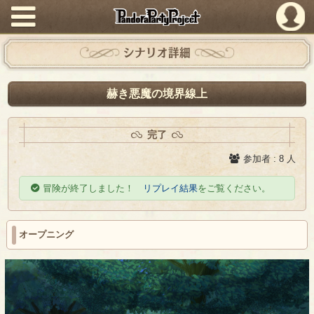
PandoraPartyProject
シナリオ詳細
赫き悪魔の境界線上
完了
参加者 : 8 人
冒険が終了しました！
リプレイ結果
をご覧ください。
オープニング