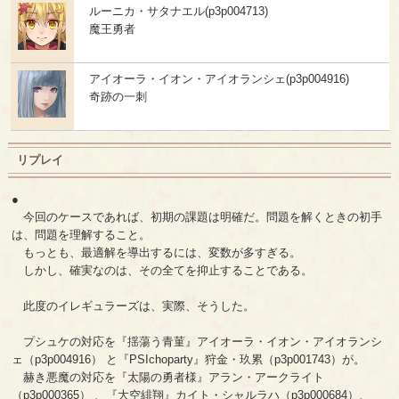
ルーニカ・サタナエル(p3p004713)
魔王勇者
アイオーラ・イオン・アイオランシェ(p3p004916)
奇跡の一刺
リプレイ
●
今回のケースであれば、初期の課題は明確だ。問題を解くときの初手
は、問題を理解すること。
もっとも、最適解を導出するには、変数が多すぎる。
しかし、確実なのは、その全てを抑止することである。
此度のイレギュラーズは、実際、そうした。
プシュケの対応を『揺蕩う青菫』アイオーラ・イオン・アイオランシ
ェ（p3p004916） と『PSIchoparty』狩金・玖累（p3p001743）が。
赫き悪魔の対応を『太陽の勇者様』アラン・アークライト
（p3p000365） 、『大空緋翔』カイト・シャルラハ（p3p000684）、