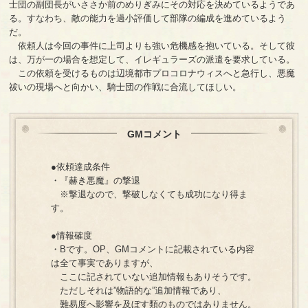
士団の副団長がいささか前のめりぎみにその対応を決めているようであ
る。すなわち、敵の能力を過小評価して部隊の編成を進めているよう
だ。
依頼人は今回の事件に上司よりも強い危機感を抱いている。そして彼
は、万が一の場合を想定して、イレギュラーズの派遣を要求している。
この依頼を受けるものは辺境都市プロコロナウィスへと急行し、悪魔
祓いの現場へと向かい、騎士団の作戦に合流してほしい。
GMコメント
●依頼達成条件
・『赫き悪魔』の撃退
※撃退なので、撃破しなくても成功になり得ま
す。
●情報確度
・Bです。OP、GMコメントに記載されている内容
は全て事実でありますが、
ここに記されていない追加情報もありそうです。
ただしそれは”物語的な”追加情報であり、
難易度へ影響を及ぼす類のものではありません。