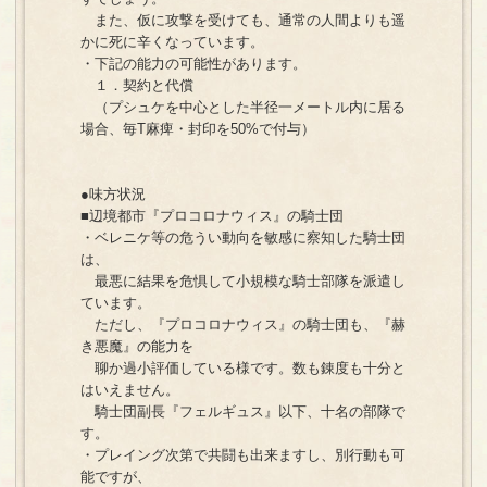
また、仮に攻撃を受けても、通常の人間よりも遥
かに死に辛くなっています。
・下記の能力の可能性があります。
１．契約と代償
（プシュケを中心とした半径一メートル内に居る
場合、毎T麻痺・封印を50%で付与）
●味方状況
■辺境都市『プロコロナウィス』の騎士団
・ベレニケ等の危うい動向を敏感に察知した騎士団
は、
最悪に結果を危惧して小規模な騎士部隊を派遣し
ています。
ただし、『プロコロナウィス』の騎士団も、『赫
き悪魔』の能力を
聊か過小評価している様です。数も錬度も十分と
はいえません。
騎士団副長『フェルギュス』以下、十名の部隊で
す。
・プレイング次第で共闘も出来ますし、別行動も可
能ですが、