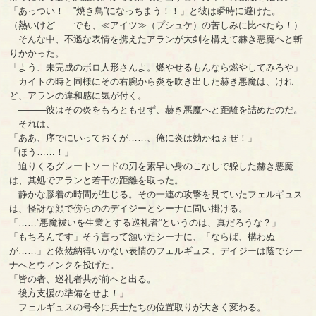
「あっつい！ ”焼き鳥”になっちまう！！」と彼は瞬時に避けた。
（熱いけど……でも、≪アイツ≫（プシュケ）の苦しみに比べたら！）
そんな中、不遜な表情を携えたアランが大剣を構えて赫き悪魔へと斬
りかかった。
「よう、未完成のボロ人形さんよ。燃やせるもんなら燃やしてみろや」
カイトの時と同様にその右腕から炎を吹き出した赫き悪魔は、けれ
ど、アランの違和感に気が付く。
―――彼はその炎をもろともせず、赫き悪魔へと距離を詰めたのだ。
それは、
「ああ、序でにいっておくが……、俺に炎は効かねぇぜ！」
「ほう……！」
迫りくるグレートソードの刃を素早い身のこなしで躱した赫き悪魔
は、其処でアランと若干の距離を取った。
静かな膠着の時間が生じる。その一連の攻撃を見ていたフェルギュス
は、怪訝な顔で傍らののデイジーとシーナに問い掛ける。
「……”悪魔祓いを生業とする巡礼者”というのは、真だろうな？」
「もちろんです」そう言って頷いたシーナに、「ならば、構わぬ
が……」と依然納得いかない表情のフェルギュス。デイジーは蔭でシー
ナへとウィンクを投げた。
「皆の者、巡礼者共が前へと出る。
後方支援の準備をせよ！」
フェルギュスの号令に兵士たちの位置取りが大きく変わる。