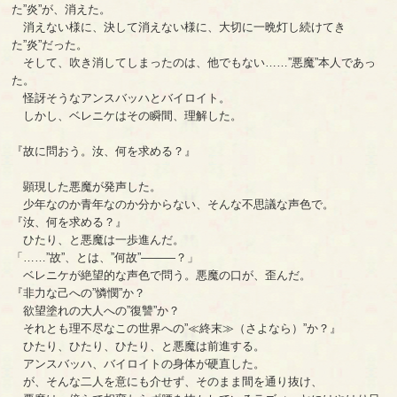
た”炎”が、消えた。
消えない様に、決して消えない様に、大切に一晩灯し続けてき
た”炎”だった。
そして、吹き消してしまったのは、他でもない……”悪魔”本人であっ
た。
怪訝そうなアンスバッハとバイロイト。
しかし、ベレニケはその瞬間、理解した。
『故に問おう。汝、何を求める？』
顕現した悪魔が発声した。
少年なのか青年なのか分からない、そんな不思議な声色で。
『汝、何を求める？』
ひたり、と悪魔は一歩進んだ。
「……”故”、とは、”何故”―――？」
ベレニケが絶望的な声色で問う。悪魔の口が、歪んだ。
『非力な己への”憐憫”か？
欲望塗れの大人への”復讐”か？
それとも理不尽なこの世界への”≪終末≫（さよなら）”か？』
ひたり、ひたり、ひたり、と悪魔は前進する。
アンスバッハ、バイロイトの身体が硬直した。
が、そんな二人を意にも介せず、そのまま間を通り抜け、