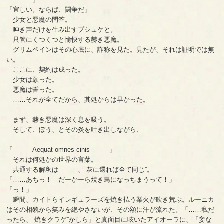
「宜しい。ならば、闘争だ」
少女と悪魔の問答。
呻き声だけを生み出すプシュケと。
只管にくつくつと愉快する赫き悪魔。
グリムペインはその心底に、詐称を見た。見たが、それは証明では無
い。
ここに、契約は成った。
少女は願った。
悪魔は誓った。
……それが全てだから、其処からは早かった。
まず、赫き悪魔は深く息を吸う。
そして、ぼう、とその炎を吐き出しながら、
「―――Aequat omnes cinis―――」
それは何処かの世界の言葉。
共通する解釈は―――、”灰に還れば全て同じ”。
「……あちっ！ だーかーら焼き鳥になっちまうって！」
「っ！」
瞬間、カイトらイレギュラーズを焼き払う業火が吹き荒ぶ。ルーニカ
はその相貌から笑みを絶やさないが、その額に汗が流れた。「……私だ
ったら、”焼きクラゲ”かしら」と真面目に呟いたアイオーラに、「妾な