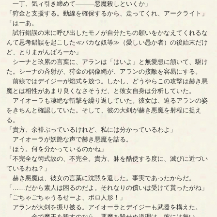
一丁、気ィ引き締めて―――悪魔殺しといくか」
「狩金と支援する。動線を確保するから、走ってくれ、アークライト」
「はーあ。
試行錯誤の末に呼び出したモノが自分たちの願いをかなえてくれるな
んて思考錯誤を起こした≪バカな奴等≫（愛しい愚か者）の後始末だけ
ど、とりまがんばろーか」
シーナと玖累の言葉に、アランは「はいよ」と無愛想に頷いて、駆け
た。シーナの斉射が、狩金の偶像縄が、アランの接敵を容易にする。
前線ではデイジーが焔式を放つ。しかし、どうやらこの攻撃は赫き悪
魔とは相性があまり良くなさそうだ、と彼女自身は分析していた。
アイオーラも凄絶な斬撃を繰り返していた。彼女は、迫るアランの姿
をきちんと確認していた。そして、彼の大剣が赫き悪魔を射程に捉え
る。
「貴方、余裕ぶっているけれど、私には分かっているわよ」
アイオーラが妖艶な声で赫き悪魔を詰る。
「ほう。何を分かっているのかね」
「不完全な術式故の、不完全。貴方、躰を酷使する度に、滅びに近づい
ているわね？」
赫き悪魔は、彼女の言葉に沈黙を返した。事実であったからだ。
「……だから素人は困るのだよ。それなりの償いは受けて貰ったがね」
「ごちゃごちゃうるせーよ、ボロ人形！」
アランが大剣を振り被る。アイオーラとデイジーも武器を構えた。
―――金で魔王を殺すのなら。悪魔を殺せぬ道理は、彼には無い。