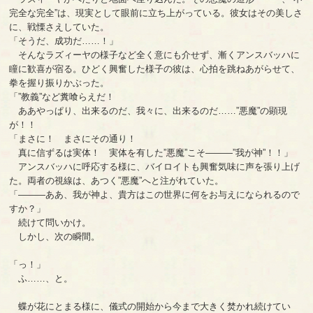
完全な完全”は、現実として眼前に立ち上がっている。彼女はその美しさ
に、戦慄さえしていた。
「そうだ、成功だ……！」
そんなラズィーヤの様子など全く意にも介せず、漸くアンスバッハに
瞳に歓喜が宿る。ひどく興奮した様子の彼は、心拍を跳ねあがらせて、
拳を握り振りかぶった。
「”教義”など糞喰らえだ！
ああやっぱり、出来るのだ、我々に、出来るのだ……”悪魔”の顕現
が！！
「まさに！ まさにその通り！
真に信ずるは実体！ 実体を有した”悪魔”こそ―――”我が神”！！」
アンスバッハに呼応する様に、バイロイトも興奮気味に声を張り上げ
た。両者の視線は、あつく”悪魔”へと注がれていた。
「―――ああ、我が神よ、貴方はこの世界に何をお与えになられるので
すか？」
続けて問いかけ。
しかし、次の瞬間。
「っ！」
ふ……、と。
蝶が花にとまる様に、儀式の開始から今まで大きく焚かれ続けてい