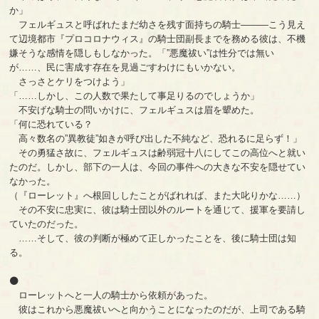
か」
フェルギュスと呼ばれたまだ幼さを残す面持ちの騎士―――こう見え
て辺境都市『プロコロナウィス』の騎士団副長までを務める彼は、不機
嫌そうな感情を隠しもしなかった。「”悪魔祓い”は性分では無い
が……、民に害成す存在を見過ごすわけにもいかない。
さっさとケリをつけよう」
「……しかし、この人数で果たして事足りるのでしょうか」
不安げな騎士の問いかけに、フェルギュスは眉を顰めた。
「何に恐れている？
高々数名の”異教徒”如きが呼び出した不純など、恐れるに足らず！」
その勇猛さ故に、フェルギュスは齢弱冠十八にしてこの高位へと就い
たのだ。しかし、部下の一人は、今回の事件への大きな不安を隠せてい
なかった。
（『ローレット』へ根回ししたことがばれれば、また大叱りかな……）
その不安に忠実に、彼は騎士団以外のルートを通じて、援軍を要請し
ていたのだった。
……そして、彼の判断が極めて正しかったことを、後に騎士団は知
る。
⚫
ローレットへと一人の騎士から依頼があった。
彼はこれから悪魔祓いへと向かうことになったのだが、上司である騎