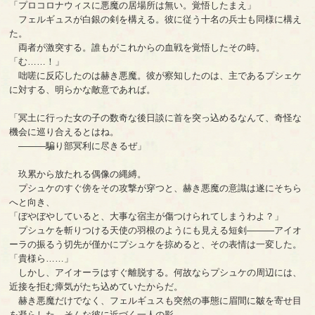
「プロコロナウィスに悪魔の居場所は無い。覚悟したまえ」
フェルギュスが白銀の剣を構える。彼に従う十名の兵士も同様に構え
た。
両者が激突する。誰もがこれからの血戦を覚悟したその時。
「む……！」
咄嗟に反応したのは赫き悪魔。彼が察知したのは、主であるプシェケ
に対する、明らかな敵意であれば。
「冥土に行った女の子の数奇な後日談に首を突っ込めるなんて、奇怪な
機会に巡り合えるとはね。
―――騙り部冥利に尽きるぜ」
玖累から放たれる偶像の縄縛。
プシュケのすぐ傍をその攻撃が穿つと、赫き悪魔の意識は遂にそちら
へと向き、
「ぼやぼやしていると、大事な宿主が傷つけられてしまうわよ？」
プシュケを斬りつける天使の羽根のようにも見える短剣―――アイオ
ーラの振るう切先が僅かにプシュケを掠めると、その表情は一変した。
「貴様ら……」
しかし、アイオーラはすぐ離脱する。何故ならプシュケの周辺には、
近接を拒む瘴気がたち込めていたからだ。
赫き悪魔だけでなく、フェルギュスも突然の事態に眉間に皺を寄せ目
を凝らした。そんな彼に近づく一人の影。