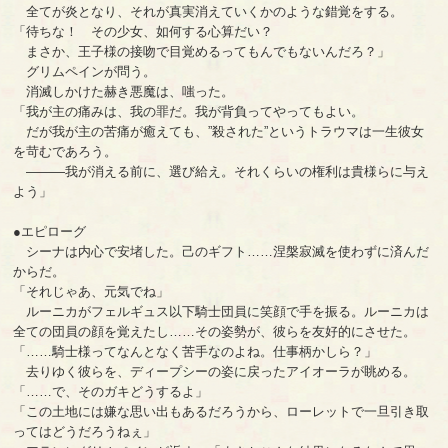
全てが炎となり、それが真実消えていくかのような錯覚をする。
「待ちな！ その少女、如何する心算だい？
まさか、王子様の接吻で目覚めるってもんでもないんだろ？」
グリムペインが問う。
消滅しかけた赫き悪魔は、嗤った。
「我が主の痛みは、我の罪だ。我が背負ってやってもよい。
だが我が主の苦痛が癒えても、”殺された”というトラウマは一生彼女
を苛むであろう。
―――我が消える前に、選び給え。それくらいの権利は貴様らに与え
よう」
●エピローグ
シーナは内心で安堵した。己のギフト……涅槃寂滅を使わずに済んだ
からだ。
「それじゃあ、元気でね」
ルーニカがフェルギュス以下騎士団員に笑顔で手を振る。ルーニカは
全ての団員の顔を覚えたし……その姿勢が、彼らを友好的にさせた。
「……騎士様ってなんとなく苦手なのよね。仕事柄かしら？」
去りゆく彼らを、ディープシーの姿に戻ったアイオーラが眺める。
「……で、そのガキどうするよ」
「この土地には嫌な思い出もあるだろうから、ローレットで一旦引き取
ってはどうだろうねぇ」