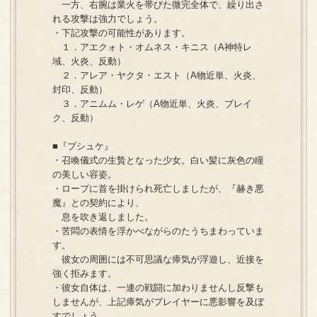
一方、右腕は業火を帯びた微完全体で、繰り出さ
れる攻撃は強力でしょう。
・下記攻撃の可能性があります。
１．アエクォト・オムネス・キニス（A神特レ
域、火炎、反動）
２．アレア・ヤクタ・エスト（A物近単、火炎、
封印、反動）
３．アニムム・レゲ（A物近単、火炎、ブレイ
ク、反動）
■『プシュケ』
・召喚儀式の生贄となった少女。白い髪に灰色の瞳
の美しい容姿。
・ロープに首を掛けられ死亡しましたが、『赫き悪
魔』との契約により、
息を吹き返しました。
・苦悶の表情を浮かべながらのたうちまわっていま
す。
彼女の周囲には不可思議な瘴気が浮遊し、近接を
強く拒みます。
・彼女自体は、一連の戦闘に加わりませんし反撃も
しませんが、上記瘴気がプレイヤーに悪影響を及ぼ
すでしょう。