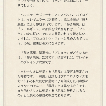
らで名を与える」のも、（その可否は別にして）一
興でしょう。
・ベレニケ、ラズィーヤ、アンスバッハ、バイロイ
トは、イレギュラーズ到着時に、既に全員が『赫き
悪魔』により惨殺されています。『赫き悪魔』は、
『フェルギュス』の部隊を壊滅させれば、『プシュ
ケ』の命に従い、そのまま周囲の村々を焼き払い、
いずれは『プロコロナウィス』へと攻め入るでしょ
う。必然、被害は甚大になります。
・『赫き悪魔』撃退後に『プシュケ』がどうなるか
は、『赫き悪魔』次第です。換言すれば、プレイヤ
ーのプレイング次第です。
・本シナリオに登場する『悪魔』は便宜上設定され
た呼称です。『悪魔』は謂わばプロコロナウィス地
方に伝わる伝統的な降霊術により顕現した召喚獣の
ようなものであり、『魔種』とは異なる存在です。
また他シナリオに登場する『悪魔と呼称されるも
の』とは異なる独自の概念であります。