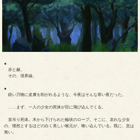
●
赤と赫。
その、境界線。
●
鋭い刃物に皮膚を削がれるような、今夜はそんな寒い夜だった。
……まず、一人の少女の死体が目に飛び込んでくる。
首吊り死体。木から下げられた輪状のロープ。そこに、哀れな少女
の、慄然とするほどの白く美しい喉元が、喰い込んでいる。既に、息は
無い。