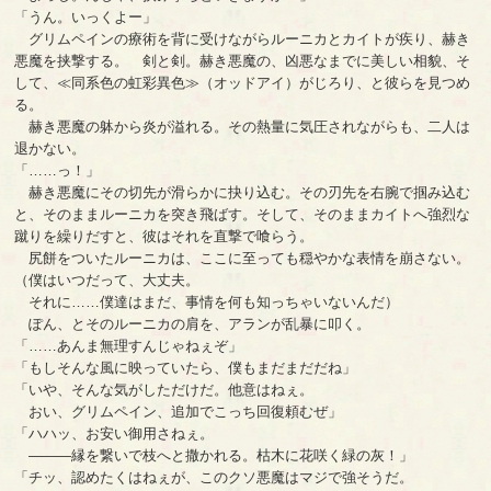
「うん。いっくよー」
グリムペインの療術を背に受けながらルーニカとカイトが疾り、赫き
悪魔を挟撃する。 剣と剣。赫き悪魔の、凶悪なまでに美しい相貌、そ
して、≪同系色の虹彩異色≫（オッドアイ）がじろり、と彼らを見つめ
る。
赫き悪魔の躰から炎が溢れる。その熱量に気圧されながらも、二人は
退かない。
「……っ！」
赫き悪魔にその切先が滑らかに抉り込む。その刃先を右腕で掴み込む
と、そのままルーニカを突き飛ばす。そして、そのままカイトへ強烈な
蹴りを繰りだすと、彼はそれを直撃で喰らう。
尻餅をついたルーニカは、ここに至っても穏やかな表情を崩さない。
（僕はいつだって、大丈夫。
それに……僕達はまだ、事情を何も知っちゃいないんだ）
ぽん、とそのルーニカの肩を、アランが乱暴に叩く。
「……あんま無理すんじゃねぇぞ」
「もしそんな風に映っていたら、僕もまだまだだね」
「いや、そんな気がしただけだ。他意はねぇ。
おい、グリムペイン、追加でこっち回復頼むぜ」
「ハハッ、お安い御用さねぇ。
―――縁を繋いで枝へと撒かれる。枯木に花咲く緑の灰！」
「チッ、認めたくはねぇが、このクソ悪魔はマジで強そうだ。