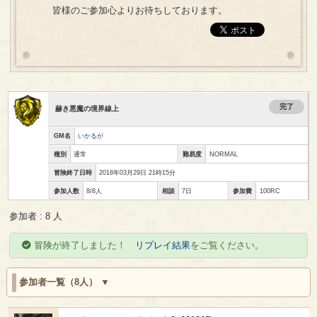
皆様のご参加心よりお待ちしております。
完了
赫き悪魔の境界線上
GM名
いかるが
種別
通常
難易度
NORMAL
冒険終了日時
2018年03月29日 21時15分
参加人数
8/8人
相談
7日
参加費
100RC
参加者 : 8 人
冒険が終了しました！
リプレイ結果
をご覧ください。
参加者一覧（8人）