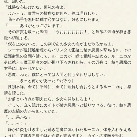
後、頷いた。
「殊勝な心掛けだな、巡礼の者よ。
よかろう。貴君らの敬虔な信仰を、俺は理解した。
我らの手を無用に穢す必要はない。好きにしたまえ」
「―――ありがとうございます」
その言質を取った瞬間、「うおおおおおお！」と裂帛の気迫が赫き悪
魔へ切迫する。
「僕を止めないと、この剣であの少女の命がまた散るかもよ」
シーナが遠距離射程からバリスタで正確に赫き悪魔を撃ち抜き、その
援護射撃の合間を縫って、ルーニカが一瞬で距離を詰める。ルーニカが
身に携える魔王勇者の剣が振り下ろされた時、その刀身は、赫き悪魔の
右手に止められていた。
（悪魔、ねぇ。僕にとっては人間と何も変わりはしない。
―――きっと何かがあったのだろう）
性別不詳。全てに平等に、全てに理解し合おうとするルーニカは、感
情を隠した。
「お前という炎が消えたら、少女を開放しろよ！」
そして、立て続けにカイトが赫き悪魔へと斬りつける。彼は、赫き悪
魔の左腕の方から迫っていた。
「……愚かな」
「……っ！」
静かに炎を吐き出した赫き悪魔に弾かれたルーニカ、体を入れかえる
ようにして赫き悪魔の躰から炎が噴き出すと、カイトの接敵を拒む。