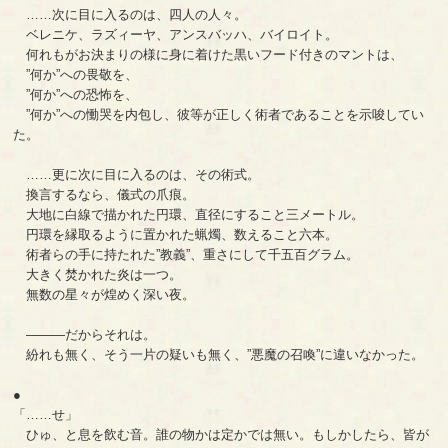
……次に目に入るのは、四人の人々。
ベレニケ、ラズィーヤ、アンスバッハ、バイロイト。
何れもがお決まりの様に身に着けた黒いフード付きのマントは、
”何か”への畏敬を、
”何か”への恐怖を、
”何か”への慟哭を内包し、彼等が正しく術者であることを示唆してい
た。
……更に次に目に入るのは、その術式。
換言するなら、儀式の爪痕。
大地に白線で描かれた円環、直径にすること三メートル。
円環を縁取るように置かれた蝋燭、数えること六本。
術者らの手に持たれた”教義”、重さにして千五百グラム。
大きく焚かれた炎は一つ。
無数の星々が煌めく深い夜。
―――だからそれは。
紛れも無く、そう一片の疑いも無く、”悪魔の召喚”に違いなかった。
●
「……せ」
ひゅ、と息を飲む音。誰の物かは定かでは無い。もしかしたら、皆が