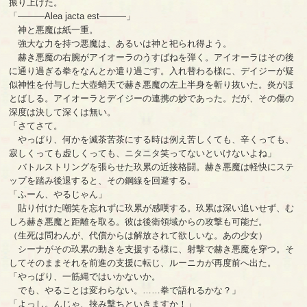
振り上げた。
「―――Alea jacta est―――」
神と悪魔は紙一重。
強大な力を持つ悪魔は、あるいは神と祀られ得よう。
赫き悪魔の右腕がアイオーラのうすばねを弾く。アイオーラはその後
に通り過ぎる拳をなんとか遣り過ごす。入れ替わる様に、デイジーが疑
似神性を付与した大壺蛸天で赫き悪魔の左上半身を斬り抜いた。炎がほ
とばしる。アイオーラとデイジーの連携の妙であった。だが、その傷の
深度は決して深くは無い。
「さてさて。
やっぱり、何かを滅茶苦茶にする時は例え苦しくても、辛くっても、
寂しくっても虚しくっても、ニタニタ笑ってないといけないよね」
バトルストリングを張らせた玖累の近接格闘。赫き悪魔は軽快にステ
ップを踏み後退すると、その鋼線を回避する。
「ふーん、やるじゃん」
貼り付けた嘲笑を忘れずに玖累が感嘆する。玖累は深い追いせず、む
しろ赫き悪魔と距離を取る。彼は後衛領域からの攻撃も可能だ。
（生死は問わんが、代償からは解放されて欲しいな。あの少女）
シーナがその玖累の動きを支援する様に、射撃で赫き悪魔を穿つ。そ
してそのままそれを前進の支援に転じ、ルーニカが再度前へ出た。
「やっぱり、一筋縄ではいかないか。
でも、やることは変わらない。……拳で語れるかな？」
「よっし。んじゃ、挟み撃ちといきますか！」