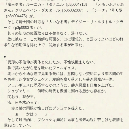
『魔王勇者』ルーニカ・サタナエル（p3p004713） 、『わるいおおかみ
さん』グリムペイン・ダカタール（p3p002887） 、『シーナ』7号 C型
（p3p004475）が。
そして騎士団の対応を『大いなる者』デイジー・リトルリトル・クラ
ーク（p3p000370）が。
其々の初期の位置取りは不整合なく、滞りない。
故に彼らは、この難解な局面を、ほぼ理想的、と云ってよいほどの好
条件な初期値を得た上で、開始する事が出来た。
●
「異形の不信仰が実体と化したか。不愉快極まりない」
鼻で笑いながら息を吐いたフェルギュス。
馬上から不遜な瞳で見遣る先には、意図しない契約により束の間の生
を再生した少女プシュケと、左腕を腐り落とした赫き悪魔が一体。
フェルギュスに呼応するかのように、赫き悪魔も口角を上げた。
「シュヴァリエ……何時の時代も傲慢に溺れる愚かな存在か。
問おう、我が主。
汝、何を求める？」
赤と赫の両眼が愉しげにプシュケを捉えた。
「……ぁ……かはっ……」
そして対照的に、プシュケは満足に返事も出来ぬ程に苦しげな表情を
露わにしていた。