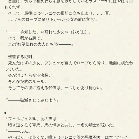
悪魔は、傍らで相変わらず腰を抜かしているラズィーヤにはやはり目
もくれず、
そして、最後にはベレニケの眼前に立ち止まり、……否。
……”そのロープに吊り下がった少女の前に立ち”。
『―――承知した、≪哀れな少女≫（我が主）。
そう、我が右腕で。
この”欲望塗れの大人たち”を―――』
残響する絶叫。
死んだはずの少女、プシュケが自力でロープから降り、地面に横たわ
っていた。
炎が消えたら交渉決裂。
それが契約のルール。
そしてその後に抱える代償は、一つしかあり得ない。
『―――破滅させてみせよう』
●
「フェルギュス卿、あの声は……」
暗き道を往く軍馬。馬の慄きと共に、一名の騎士が呟いた。
「―――ふん。
やっぱり、≪良くない噂≫（ベレニケ等の悪魔召喚）は本当だった