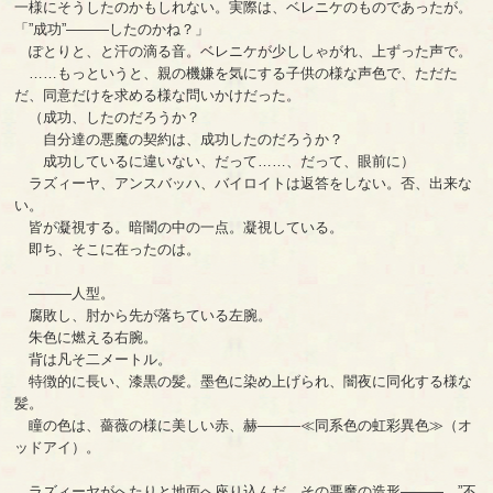
一様にそうしたのかもしれない。実際は、ベレニケのものであったが。
「”成功”―――したのかね？」
ぽとりと、と汗の滴る音。ベレニケが少ししゃがれ、上ずった声で。
……もっというと、親の機嫌を気にする子供の様な声色で、ただた
だ、同意だけを求める様な問いかけだった。
（成功、したのだろうか？
自分達の悪魔の契約は、成功したのだろうか？
成功しているに違いない、だって……、だって、眼前に）
ラズィーヤ、アンスバッハ、バイロイトは返答をしない。否、出来な
い。
皆が凝視する。暗闇の中の一点。凝視している。
即ち、そこに在ったのは。
―――人型。
腐敗し、肘から先が落ちている左腕。
朱色に燃える右腕。
背は凡そ二メートル。
特徴的に長い、漆黒の髪。墨色に染め上げられ、闇夜に同化する様な
髪。
瞳の色は、薔薇の様に美しい赤、赫―――≪同系色の虹彩異色≫（オ
ッドアイ）。
ラズィーヤがへたりと地面へ座り込んだ。その悪魔の造形―――、”不