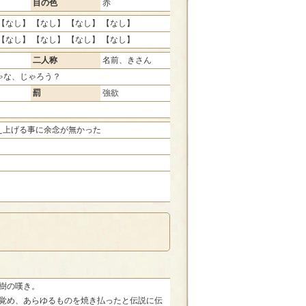
目の色
赤
【なし】 【なし】 【なし】 【なし】
【なし】 【なし】 【なし】 【なし】
二人称
名前、きさん
ゃな、じゃろう？
罰
強欲
え上げる事に余念が無かった
樹の嘆き。
覚め、あらゆるものを焼き払ったと伝説に伝