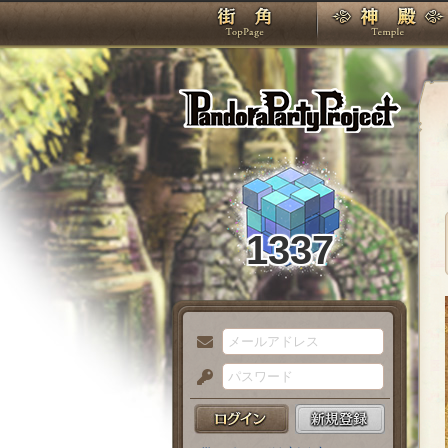
TOP
Pando
1337
メ
ー
パ
ル
ス