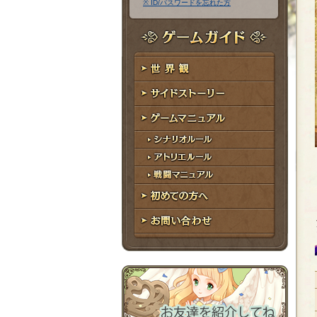
※ ID/パスワードを忘れた方
ア
ワ
ド
ー
レ
ド
ゲームガイド
ス
世界観
サイドストーリー
ゲームマニュアル
シナリオルール
アトリエルール
戦闘マニュアル
初めての方へ
お問い合わせ