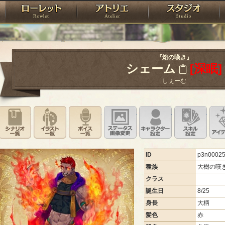
神殿
ローレット
アトリエ
raPartyProject
『焔の嘆き』
シェーム
[深眠]
しぇーむ
シナリオ一覧
イラスト一覧
ボイス一覧
ステータス画像変更
キャラクター設
スキ
ID
p3n0002
種族
大樹の嘆
クラス
誕生日
8/25
身長
大柄
髪色
赤