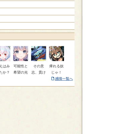
えはみ
可能性と
その意
痺れる奴
たか？
希望の光
志、貫け
じゃ！
感情一覧へ