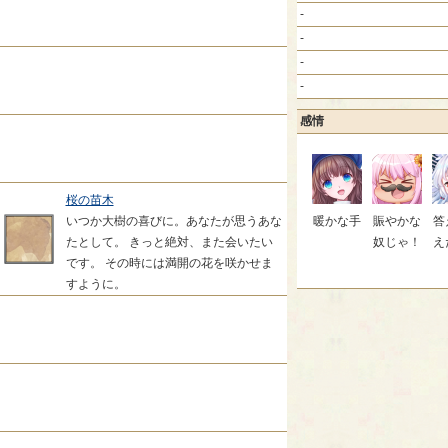
-
-
-
-
感情
桜の苗木
いつか大樹の喜びに。あなたが思うあな
暖かな手
賑やかな
答
たとして。 きっと絶対、また会いたい
奴じゃ！
え
です。 その時には満開の花を咲かせま
すように。