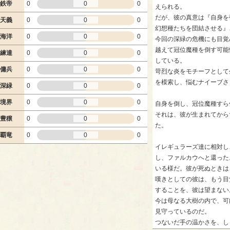
鉄帝
0
0
0
えられる。
だが、彼の真意は『自身を
天義
0
0
0
幻想種たちを団結させる』
海洋
0
0
0
今回の深緑の危機にも目覚
越えて冠位魔種を倒す可能
練達
0
0
0
している。
傭兵
0
0
0
苛烈な炎をモチーフとして
を模索し、悩むナイーブさ
深緑
0
0
0
境界
0
0
0
自身を倒し、冠位魔種すら
それは、彼が生まれてから
豊穣
0
0
0
た。
覇竜
0
0
0
イレギュラーズ達に相対し
し、ファルカウへと還った
いる様だ。彼が死ぬときは
嘆きとしての彼は、もう目
することを、彼は望まない
今は母なる大樹の内で、可
見守っているのだ。
つないだ手の温かさを、し