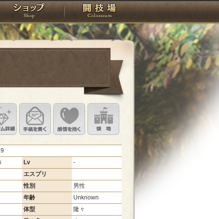
スタジオ
ショップ
闘技場
定
ル設定
アイテム詳細
手紙を書く
このキャラクターに感情を抱く
領地を見る
59
き
Lv
-
エスプリ
性別
男性
年齢
Unknown
体型
隆々