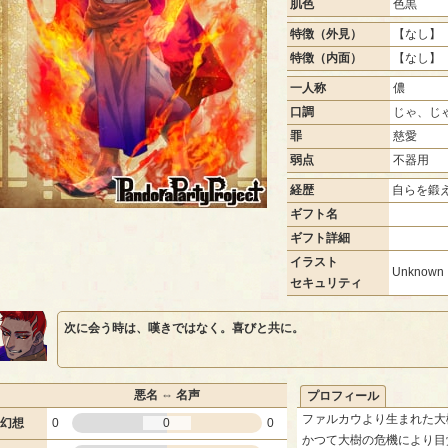
肌色
色黒
特徴（外見）
【なし】 
特徴（内面）
【なし】 
一人称
儂
口調
じゃ、じ
罪
慈愛
弱点
不器用
経歴
自らを鍛
ギフト名
ギフト詳細
イラスト
Unknown
セキュリティ
次に会う時は、嘆きではなく。喜びと共に。
悪名 ⇔ 名声
プロフィール
ファルカウより生まれた大
幻想
0
0
0
かつて大樹の危機により目