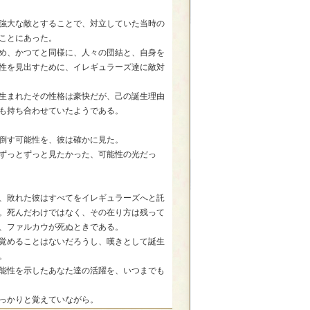
強大な敵とすることで、対立していた当時の
ことにあった。
め、かつてと同様に、人々の団結と、自身を
性を見出すために、イレギュラーズ達に敵対
生まれたその性格は豪快だが、己の誕生理由
も持ち合わせていたようである。
倒す可能性を、彼は確かに見た。
ずっとずっと見たかった、可能性の光だっ
、敗れた彼はすべてをイレギュラーズへと託
。死んだわけではなく、その在り方は残って
、ファルカウが死ぬときである。
覚めることはないだろうし、嘆きとして誕生
。
能性を示したあなた達の活躍を、いつまでも
っかりと覚えていながら。