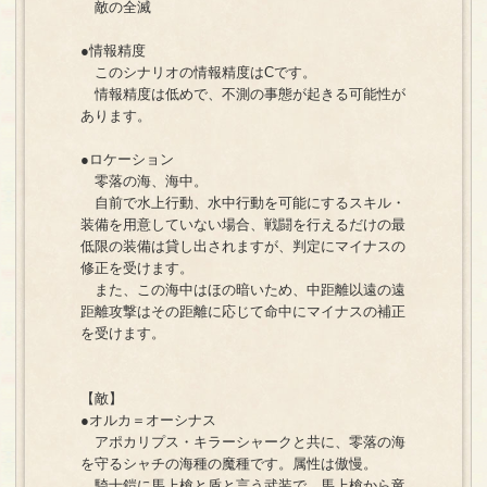
敵の全滅
●情報精度
このシナリオの情報精度はCです。
情報精度は低めで、不測の事態が起きる可能性が
あります。
●ロケーション
零落の海、海中。
自前で水上行動、水中行動を可能にするスキル・
装備を用意していない場合、戦闘を行えるだけの最
低限の装備は貸し出されますが、判定にマイナスの
修正を受けます。
また、この海中はほの暗いため、中距離以遠の遠
距離攻撃はその距離に応じて命中にマイナスの補正
を受けます。
【敵】
●オルカ＝オーシナス
アポカリプス・キラーシャークと共に、零落の海
を守るシャチの海種の魔種です。属性は傲慢。
騎士鎧に馬上槍と盾と言う武装で、馬上槍から竜