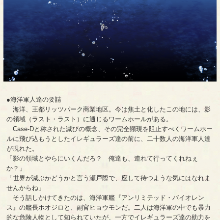
●海洋軍人達の要請
海洋、王都リッツパーク商業地区。今は焦土と化したこの地には、影
の領域（ラスト・ラスト）に通じるワームホールがある。
Case-Dと称された滅びの概念、その完全顕現を阻止すべくワームホー
ルに飛び込もうとしたイレギュラーズ達の前に、二十数人の海洋軍人達
が現れた。
「影の領域とやらにいくんだろ？ 俺達も、連れて行ってくれねぇ
か？」
「世界が滅ぶかどうかと言う瀬戸際で、座して待つような気にはなれま
せんからね」
そう話しかけてきたのは、海洋軍艦『アンリミテッド・バイオレン
ス』の艦長ホオジロと、副官ヒョウモンだ。二人は海洋軍の中でも暴力
的な危険人物として知られていたが、一方でイレギュラーズ達の助力を