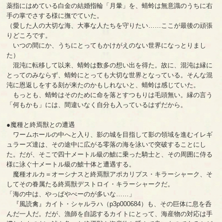
薬指にはめている白金の結婚指輪「月暈」を、蜻蛉は無意識のうちに右
手の掌でさする様に撫でていた。
（愛した人の大切な海、大事な人たちを守りたい……ここが最後の頑張
りどころです。
いつの間にか、うちにとってもかけがえのない世界になっとりまし
た）
混沌に転移して以来、蜻蛉は数多の想い出を得た。故に、混沌は縁に
とってのみならず、蜻蛉にとっても大切な世界となっている。そんな混
沌に恩返しをする刻が来たのかもしれないと、蜻蛉は感じていた。
もっとも、蜻蛉はそのために命を落とすつもりは毛頭無い。縁の言う
「何もかも」には、間違いなく自分も入っているはずだから。
●魔種と終焉獣との遭遇
ワームホールの中へと入り、影の城を目指して影の領域を進むイレギ
ュラーズ達は、その途中に広がる零落の海を泳いで突破することにし
た。だが、そこで四十メートル級の鯱に乗った騎士と、その周囲に侍る
様に泳ぐ十メートル級の鯱十体と遭遇する。
魔種オルカ＝オーシナスと終焉獣アポカリプス・キラーシャーク、そ
してその眷属たる終焉獣デストロイ・キラーシャークだ。
「海の中は、やっぱやべーのが多いな……」
『風読禽』カイト・シャルラハ（p3p000684）も、その巨体に息を呑
んだ一人だ。だが、漁師を自認するカイトにとって、海産物の対応は手