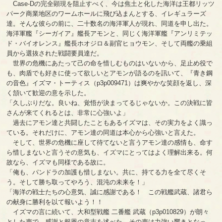
Case-Dの完全顕現を阻止すべく、今は焦土と化した海洋は王都リッツ
パーク商業地区のワームホールに飛び込まんとする、イレギュラーズ
達。そんな彼らの前に、二十数名の海洋軍人が現れ、同道を申し出た。
海洋軍艦『シーガイア』艦長アモンと、同じく海洋軍艦『アンリミテッ
ド・バイオレンス』艦長ホオジロ＆副官ヒョウモン、そして両艦の乗組
員から選抜された戦闘要員達だ。
世界の危機にあたって己の命を惜しむものはいないから、足止め役で
も、肉盾でも好きに使って欲しいとアモンが語るのを訊いて、『青き鋼
の音色』イズマ・トーティス（p3p009471）は爽やかな笑顔を返し、深
く頷いて歓迎の意を示した。
「久しぶりだな。良いね、覚悟が決まってるじゃないか。この決戦に皆
さんが来てくれるとは、非常に心強いよ」
過去にアモン達と共闘したこともあるイズマは、その実力をよく識っ
ている。それだけに、アモン達の同道は本心から心強いと言えた。
そして、世界の危機に座して待てないと言うアモン達の感情も、命す
ら惜しまないと言うその意気も、イズマにとってはよく理解出来る。何
故なら、イズマも同様である故に。
「俺も、パンドラの加護も惜しまない。共に、持てる力を全て尽くそ
う。そして勝ち取ってやろう、混沌の未来を！」
「海洋の戦士たちの心意気、誠に感謝である！ この戦艦武蔵、諸君ら
の献身に勝利を以て報いよう！！
イズマの言に続いて、大和型戦艦 二番艦 武蔵（p3p010829）が朗々
とした声で、感謝と報恩の意志を述べた。その声は力強い響きとなっ