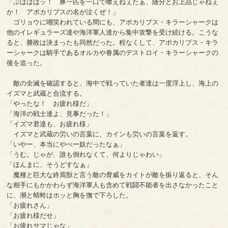
「ぶはははッ！ 豚一匹を一口で喰えねぇたぁ、随分とお上品じゃねぇ
か！ アポカリプスの名が泣くぜ！」
ゴリョウに嘲笑われている間にも、アポカリプス・キラーシャークは
他のイレギュラーズ達や海洋軍人達から集中攻撃を受け続ける。こうな
ると、勝敗は決まったも同然だった。程なくして、アポカリプス・キラ
ーシャークは騎手であるオルカや眷属のデストロイ・キラーシャークの
後を追った。
敵の全滅を確認すると、海中で戦っていた者達は一度浮上し、海上の
イズマと武蔵と合流する。
「やったな！ お疲れ様だ」
「海洋の戦士達よ、見事だった！」
「イズマ君達も、お疲れ様」
イズマと武蔵の労いの言葉に、カインも労いの言葉を返す。
「いやー、本当にやべー奴だったなぁ」
「うむ。じゃが、誰も倒れなくて、何よりじゃわい」
「ほんまに、そうどすなぁ」
魔種と巨大な終焉獣と言う敵の脅威をカイトが敵を振り返ると、そん
な相手にもかかわらず海洋軍人も含めて戦闘不能者を出さなかったこと
に、潮と蜻蛉はホッと胸を撫で下ろした。
「お疲れさん」
「お疲れ様だせ」
「お疲れサマじゃな」