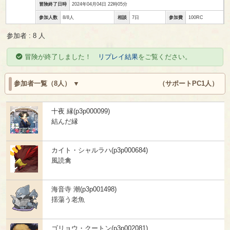
冒険終了日時
2024年04月04日 22時05分
参加人数
8/8人
相談
7日
参加費
100RC
参加者 : 8 人
冒険が終了しました！
リプレイ結果
をご覧ください。
参加者一覧（8人）
（サポートPC1人）
十夜 縁(p3p000099)
結んだ縁
カイト・シャルラハ(p3p000684)
風読禽
海音寺 潮(p3p001498)
揺蕩う老魚
ゴリョウ・クートン(p3p002081)