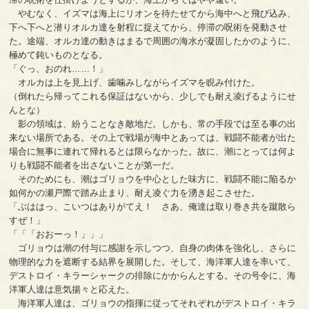
やむなく、イズマは海上にリオンを待たせてから海中へと飛び込み、
下へ下へと潜りオルカ達を射程に捉えてから、停滞の呪術を発動させ
た。途端、オルカ達の動きはまるで周囲の海水が凝固したかのように、
極めて鈍いものとなる。
「ぐっ、おのれ……！」
オルカは上を見上げ、歯噛みしながらイズマを睨み付けた。
（倒れたら帰ってこれる保証はないから、少しでも耐え凌げるようにせ
んとな）
影の領域は、紛うことなき敵地だ。しかも、常の手段では至る事の出
来ない場所である。その上で戦場が海中とあっては、戦闘不能者が出た
場合に無事に連れて帰れるとは限らなかった。故に、潮にとっては何よ
りも戦闘不能者を出さないことが第一だ。
そのためにも、潮はゴリョウを中心とした味方に、戦闘不能に陥るか
如何かの瀬戸際で踏み止まり、耐え凌ぐ力を湧き起こさせた。
「ぶははっ、こいつはありがてえ！ さあ、俺達は取り巻き共を蹴散ら
すぜ！」
「「「おおーっ！」」」
ゴリョウは潮の付与に感謝を示しつつ、自身の肉体を強化し、さらに
物理的な力を遮断する結界を展開した。そして、海洋軍人達を率いて、
デストロイ・キラーシャークの排除にかからんとする。その号令に、海
洋軍人達は意気揚々と応えた。
海洋軍人達は、ゴリョウの指揮に従ってそれぞれがデストロイ・キラ