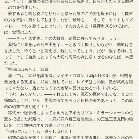
る。そして、生命の樹の権能を自らに顕現させ、自らがもたらせる癒や
しの力を強化した。
愛する者と同じ姿になりたいと願った故のこの姿を取るには、可能性
の力を余計に費やしてしまう。だが、蜻蛉も――そして、カイトもイズ
マも――それを厭うことはない。その分力をより発揮出来るのであれ
ば、覚悟の上だ。
（――きっと大丈夫。この大舞台、綺麗に舞ってみせましょう）
薬指に月暈をはめた左手をギュッときつく握りしめながら、蜻蛉は意
を決した。怖くないと言えば、嘘になってしまう。だが、愛する縁にと
って、そして自身にとっても大切な海洋の為に尽くせるのならば、本望
だった。
「準備は出来たよ、武蔵」
海上では『武蔵を護る盾』レイテ・コロン（p3p011010）が、戦闘を
最適化する支援を、武蔵に施していた。レイテはこの後、敵が武蔵を狙
ってきたなら、盾となってその攻撃を受け止めるつもりでいる。
「うむ、ありがたい。――それにしても、流石の巨体であるな、まるで
捕鯨のようだ。だが、零落の海であろうと何処の海であろうと、この武
蔵の砲撃で切り開く！！」
零式水中聴音機によってオルカとアポカリプス・キラーシャークの位
置を把握した武蔵は、「九四式四六糎三連装砲改」の三連三基九門の砲
口を、全て海中のオルカ達へと向けた。
「何処にいようとも、逃がしはせん！」
砲撃の轟音が響くと同時に、砲弾が海中を突き進む。本来なら水の抵