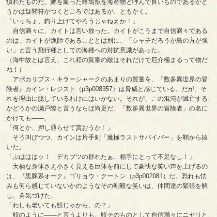
慣れたものだ。鯱を象った終焉獣を海産物と呼んで良いものであるかど
うかは疑問符がつくところではあるが、ともかく。
「いっちょ、釣り上げてやろうじゃねえか！」
自信満々に、カイトは言い放った。カイトがこうまで自信満々である
のは、カイトが漁師であることとは別に、「シャチだろうが鳥の方が強
い」と言う飛行種としての海種への対抗意識があった。
（海中故とは言え、これ程の質量の敵はそれだけで厄介極まるって物だ
ね！）
アポカリプス・キラーシャークのあまりの質量を、『数多異世界の冒
険者』カイン・レジスト（p3p008357）は脅威と感じている。だが、そ
れを理由に臆しているわけにはいかない。それが、この混沌が滅亡する
かどうかの瀬戸際と言うならば尚更だ。「数多異世界の冒険者」の名に
かけても――。
「何とか、押し通らせて貰おうか！」
そう叫びつつ、カインは片手剣「魔極ラストサバイバー」を鞘から抜
いた。
「ぶはははッ！ デカブツの群れたぁ、相手にとって不足なし！」
大柄な身体さえ小さく見える巨体を前にして豪快な笑い声を上げるの
は、『黒豚系オーク』ゴリョウ・クートン（p3p002081）だ。恐れも怯
みも何ら感じていないかのようなその剛毅な笑いは、仲間達の緊張を解
し、勇気づけた。
「わしも老いても鮫じゃから、の？」
鮫のように――と言うよりも、鮫そのものとして自信満々にニヤリと