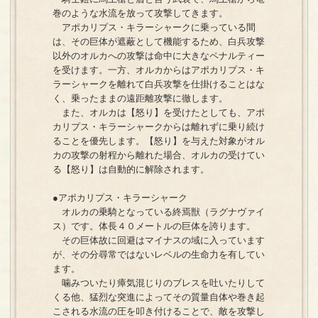
巻のような水流を放って攻撃してきます。
アポカリプス・キラーシャークに乗っている間
は、その巨体が遮蔽として機能するため、白兵攻撃
以外のオルカへの攻撃は命中に大きなペナルティー
を受けます。一方、オルカからはアポカリプス・キ
ラーシャークを離れて白兵攻撃を仕掛けることはな
く、乗ったままの遠距離攻撃に徹します。
また、オルカは【怒り】を受けたとしても、アポ
カリプス・キラーシャークからは離れずに乗り続け
ることを優先します。【怒り】を与えた対象がオル
カの攻撃の射程から離れた場合、オルカの受けてい
る【怒り】は自動的に解除されます。
●アポカリプス・キラーシャーク
オルカの乗騎となっている終焉獣（ラグナヴァイ
ス）です。体長４０メートルの巨体を誇ります。
その巨体故に回避はマイナスの域に入っています
が、その分尋常ではないレベルの生命力を有してい
ます。
噛みついたり瘴気混じりのブレスを吐いたりして
くる他、猛烈な突進によってその質量自体や巻き起
こされる水流の圧を叩き付けることで、敵を攻撃し