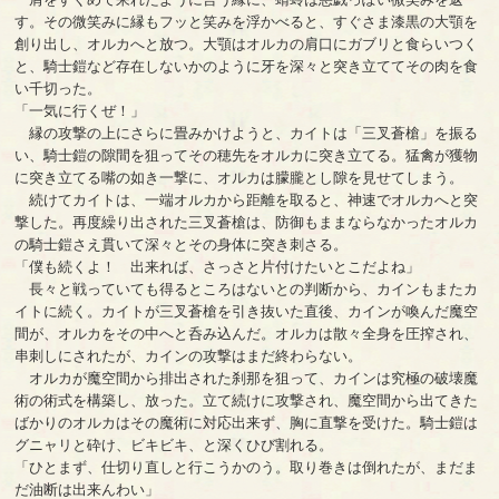
す。その微笑みに縁もフッと笑みを浮かべると、すぐさま漆黒の大顎を
創り出し、オルカへと放つ。大顎はオルカの肩口にガブリと食らいつく
と、騎士鎧など存在しないかのように牙を深々と突き立ててその肉を食
い千切った。
「一気に行くぜ！」
縁の攻撃の上にさらに畳みかけようと、カイトは「三叉蒼槍」を振る
い、騎士鎧の隙間を狙ってその穂先をオルカに突き立てる。猛禽が獲物
に突き立てる嘴の如き一撃に、オルカは朦朧とし隙を見せてしまう。
続けてカイトは、一端オルカから距離を取ると、神速でオルカへと突
撃した。再度繰り出された三叉蒼槍は、防御もままならなかったオルカ
の騎士鎧さえ貫いて深々とその身体に突き刺さる。
「僕も続くよ！ 出来れば、さっさと片付けたいとこだよね」
長々と戦っていても得るところはないとの判断から、カインもまたカ
イトに続く。カイトが三叉蒼槍を引き抜いた直後、カインが喚んだ魔空
間が、オルカをその中へと呑み込んだ。オルカは散々全身を圧搾され、
串刺しにされたが、カインの攻撃はまだ終わらない。
オルカが魔空間から排出された刹那を狙って、カインは究極の破壊魔
術の術式を構築し、放った。立て続けに攻撃され、魔空間から出てきた
ばかりのオルカはその魔術に対応出来ず、胸に直撃を受けた。騎士鎧は
グニャリと砕け、ビキビキ、と深くひび割れる。
「ひとまず、仕切り直しと行こうかのう。取り巻きは倒れたが、まだま
だ油断は出来んわい」