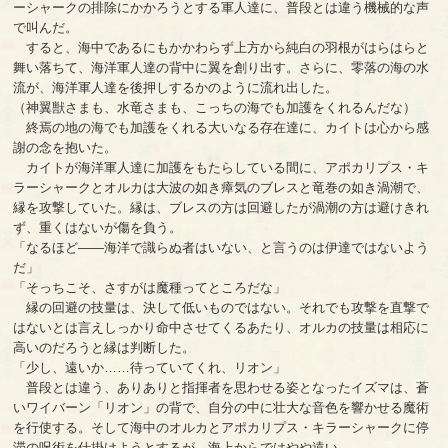
ーシャークの排除にかかろうとする軍人達に、普段とは違う機械的な声
で叫んだ。
すると、海中であるにもかかわらず上方から純白の羽根がはらはらと
舞い落ちて、海洋軍人達の背中に翼を創り出す。さらに、零落の海の水
流が、海洋軍人達を後押しするかのように流れ出した。
（神翼獣さまも、水竜さまも、こっちの海でも加護をくれるんだな）
終焉の地の海でも加護をくれる大いなる存在達に、カイトは心から感
謝の念を抱いた。
カイトが海洋軍人達に加護をもたらしている間に、アポカリプス・キ
ラーシャークとオルカは大波の如き瘴気のブレスと竜巻の如き渦潮で、
縁を攻撃していた。縁は、ブレスの方は回避したが渦潮の方は避けきれ
ず、重くはないが傷を負う。
「なるほど――海洋で識らぬ者はいない、と言うのは伊達ではないよう
だ」
「そっちこそ、さすがは魔種ってところだな」
縁の回避の技量は、決して低いものではない。それでも攻撃を直撃で
はないとは言えしっかり命中させてくるあたり、オルカの技量は相応に
高いのだろうと縁は判断した。
「少し、遠いか……待っていてくれ、リオン」
普段とは違う、ありありと指揮者を思わせる姿となったイズマは、蒼
いワイバーン「リオン」の背で、自分の中に壮大な音色を響かせる魔術
を行使する。そして海中のオルカとアポカリプス・キラーシャークに停
滞の呪術を仕掛けようとするが、海上からではやや遠い。