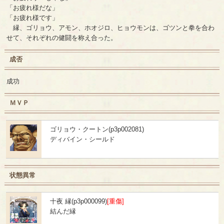
「お疲れ様だな」
「お疲れ様です」
縁、ゴリョウ、アモン、ホオジロ、ヒョウモンは、ゴツンと拳を合わ
せて、それぞれの健闘を称え合った。
成否
成功
ＭＶＰ
ゴリョウ・クートン(p3p002081)
ディバイン・シールド
状態異常
十夜 縁(p3p000099)
[重傷]
結んだ縁