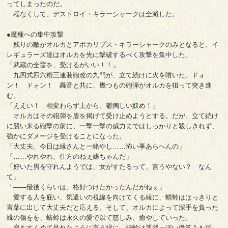
ってしまったのだ。
程なくして、デストロイ・キラーシャークは全滅した。
●魔種への集中攻撃
残りの敵がオルカとアポカリプス・キラーシャークのみとなると、イ
レギュラーズ達はオルカを先に撃破するべく攻撃を集中した。
「武蔵の全霊を、受けるがいい！！」
九四式四六糎三連装砲改の九門が、立て続けに火を噴いた。ドォ
ン！ ドォン！ 轟音と共に、幾つもの砲弾がオルカを狙って突き進
む。
「ええい！ 相変わらず上から、鬱陶しい奴め！」
オルカはその砲弾を盾を掲げて受け止めようとする。だが、立て続け
に襲い来る砲撃の前に、一撃一撃の威力まではしっかりと殺しきれず、
強かにダメージを受けることになった。
「大丈夫、今日は縁さんと一緒やし……怖い事あらへんの」
「……やれやれ、仕方のねぇ嬢ちゃんだ」
「好いた男を守れんようでは、女がすたるって、言うやない？ なん
て」
「――最後くらいは、格好つけたかったんだがねぇ」
愛する人を庇い、気遣いの視線を向けてくる縁に、蜻蛉ははっきりと
言葉に出して大丈夫だと応える。そして、オルカによって深手を負った
縁の傷をを、蜻蛉は永久の愛で以て慈しみ、癒やしていった。
肩をすくめて呆れたように言う縁に、蜻蛉は悪戯っぽい微笑みを返