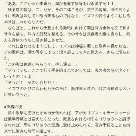
「ああ、ここからが本番だ。滅びを齎す奴等を叩き潰すぞ！！」
残る敵の数は、二。だが、その二体こそが、本当の脅威。潮の言うよ
うに戦況は決して油断出来るものではなく、イズマの言うようにむしろ
本番はこれからなのだ。
ならばと、これから予想される激戦に向けて潮は味方全体を立て直す
号令を放ち、味方の態勢を整える。その号令は負傷者の傷を癒やし、気
力を身体のうちに湧き起こさせた。
それに合わせるようにして、イズマは神秘を纏った歌声を響かせる。
その歌声は、潮の号令によって湧き起こってきた気力を、さらに漲らせ
た。
「この海は俺達がもらうぞ。押し通る！」
「そうじゃな。ここで行く手を阻まれておっては、海の者の名が泣くと
いうものじゃよ」
「そうだ！ そのとおりだ！」
イズマの叫びに合わせた潮の言に、海洋軍人達の、特に海種達は大い
に奮い立った。
●決着の後
集中攻撃を受けたオルカが倒れれば、アポカリプス・キラーシャーク
は最早脅威とは言えなくなった。敵意を向ける相手をゴリョウへと誘導
されれば、牙をゴリョウの聖盾に受け止められて、噛み千切ることも出
来ずに無為な時間を過ごす。