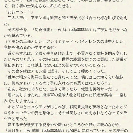
て、聴く者の士気をさらに昂ぶらせる。
「おおーっ！！」
二人の声に、アモン達は歓声と鬨の声が混ざり合った様な叫びで応え
た。
その様子を、『幻蒼海龍』十夜 縁（p3p000099）は苦笑いを浮かべな
がら眺めている。
（アモンの旦那といい、アンリミテッド・バイオレンスの連中といい、
覚悟を決めるのが早すぎるぜ）
縁からすれば、全員が生き延びた上で、心置きなく祝杯を酌み交わし
たいものだと思う。その時には、世界の終焉を防ぐのに貢献した活躍が
喧伝されて、これ以上はないほどの箔がついているだろう。
その旨を縁はアモン達に語り、そしてこう締めくくった。
「稚魚の頃から海洋に住んでる身なんでな。偶にはこの海くらい強欲
に、何もかもひっくるめて手に入れるのも悪くはねぇだろ？」
「ああ、確かにそうだな。生きて帰ったら、俺達も英雄サマだ！」
「違いありませんね。海洋軍の危険人物と呼ばれた私達が英雄――楽し
みでなりませんよ」
ホオジロとヒョウモンが応じれば、戦闘要員達が英雄となったホオジ
ロやヒョウモンの姿を想像し、その可笑しさに耐えきれなくなってゲラ
ゲラと笑った。
愛する夫が談笑する姿をやや離れたところから静かに眺めながら、
『暁月夜』十夜 蜻蛉（p3p002599）は物思いに耽っている。その左手の