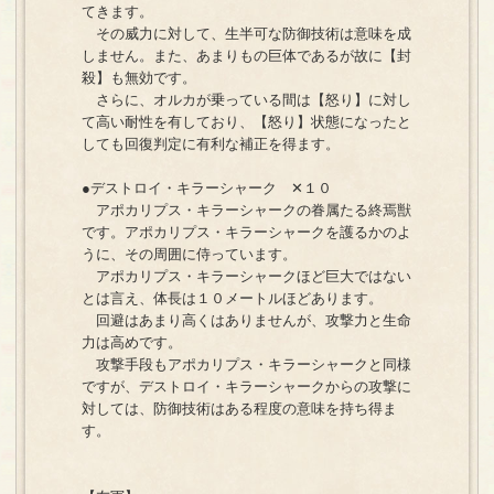
てきます。
その威力に対して、生半可な防御技術は意味を成
しません。また、あまりもの巨体であるが故に【封
殺】も無効です。
さらに、オルカが乗っている間は【怒り】に対し
て高い耐性を有しており、【怒り】状態になったと
しても回復判定に有利な補正を得ます。
●デストロイ・キラーシャーク ✕１０
アポカリプス・キラーシャークの眷属たる終焉獣
です。アポカリプス・キラーシャークを護るかのよ
うに、その周囲に侍っています。
アポカリプス・キラーシャークほど巨大ではない
とは言え、体長は１０メートルほどあります。
回避はあまり高くはありませんが、攻撃力と生命
力は高めです。
攻撃手段もアポカリプス・キラーシャークと同様
ですが、デストロイ・キラーシャークからの攻撃に
対しては、防御技術はある程度の意味を持ち得ま
す。