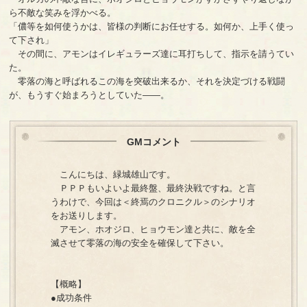
ら不敵な笑みを浮かべる。
「儂等を如何使うかは、皆様の判断にお任せする。如何か、上手く使っ
て下され」
その間に、アモンはイレギュラーズ達に耳打ちして、指示を請うてい
た。
零落の海と呼ばれるこの海を突破出来るか、それを決定づける戦闘
が、もうすぐ始まろうとしていた――。
GMコメント
こんにちは、緑城雄山です。
ＰＰＰもいよいよ最終盤、最終決戦ですね。と言
うわけで、今回は＜終焉のクロニクル＞のシナリオ
をお送りします。
アモン、ホオジロ、ヒョウモン達と共に、敵を全
滅させて零落の海の安全を確保して下さい。
【概略】
●成功条件