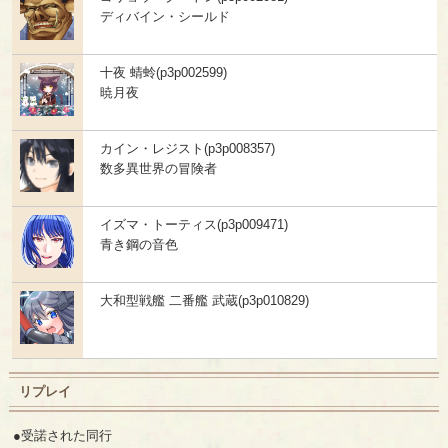
ディバイン・シールド
十夜 蜻蛉(p3p002599)
暁月夜
カイン・レジスト(p3p008357)
数多異世界の冒険者
イズマ・トーティス(p3p009471)
青き鋼の音色
大和型戦艦 二番艦 武蔵(p3p010829)
リプレイ
●受諾された同行