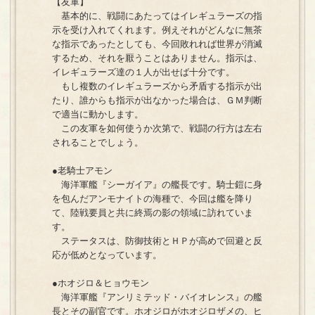
【友軍】
基本的に、戦闘にあたってはイレギュラーズの指
示を受け入れてくれます。例えそれがどんなに無茶
な指示であったとしても、今回敗れれば世界が消滅
するため、それを厭うことはありません。指示は、
イレギュラーズ達の１人が出せば十分です。
もし複数のイレギュラーズから矛盾する指示が出
たり、誰からも指示が出なかった場合は、ＧＭ判断
で適当に動かします。
この友軍を如何使うか次第で、戦闘の行方は左右
されることでしょう。
●老騎士アモン
海洋軍艦『シーガイア』の艦長です。騎士鎧に身
を包んだアンモナイトの海種で、今回は艦を降り
て、陸戦要員と共に終焉の影の領域に訪れていま
す。
ステータスは、防御技術とＨＰが高めで回避と反
応が低めとなっています。
●ホオジロ＆ヒョウモン
海洋軍艦『アンリミテッド・バイオレンス』の艦
長とその副官です。ホオジロがホオジロザメの、ヒ