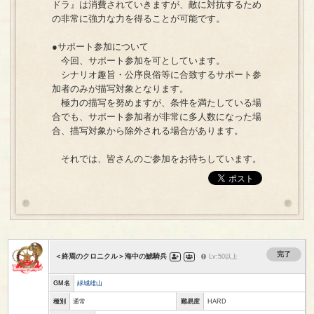
ドラ』は消費されていきますが、敵に対抗するため
の非常に強力な力を得ることが可能です。
●サポート参加について
今回、サポート参加を可としています。
シナリオ趣旨・公序良俗等に合致するサポート参
加者のみが描写対象となります。
極力の描写を努めますが、条件を満たしている場
合でも、サポート参加者が非常に多人数になった場
合、描写対象から除外される場合があります。
それでは、皆さんのご参加をお待ちしています。
完了
＜終焉のクロニクル＞海中の鯱騎兵
Lv:50以上
GM名
緑城雄山
種別
通常
難易度
HARD