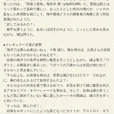
笑ったのは、『揺蕩う老魚』海音寺 潮（p3p001498）だ。普段は鮫とは
うって変わって温和で優しい、おっとりとした性分の潮だが、シャチの
姿をした終焉獣を前にして、海中最強クラスの捕食者の海種と言う対抗
意識が出たようだ。
「試してみるかの？」
相手を誘うように、あるいは試すかのように、ニッとした笑みを見せ
ながら、潮は問うた。
●イレギュラーズ達の攻勢
「海洋では識らぬ者はいねぇ、十夜 縁だ。俺を倒せば、お前さんの名前
もちったあ上がるかもしれねえぜ？」
自身の海洋での名声を材料に敵意を引こうとしながら、縁は青刀『ワ
ダツミ』を横薙ぎに振るった。ワダツミの刀身からは水流が放たれて、
オルカへと突き進んでいく。
「下らねぇな。お前達を倒せば、世界は滅びるだけだろ？ それなの
に、俺の名なんか上げて如何するんだよ？」
オルカはその水流を盾で受け止めつつ、水流を受けて縁に敵意を向け
るアポカリプス・キラーシャークを宥める。そして、自身は縁の言うこ
となど気に留めてもいない風に返したが――その視線は、縁の方をずっ
と向いていた。
「そっちは、頼んだぜ！」
自身をロボットにしたような姿となったカイトが、デストロイ・キラ