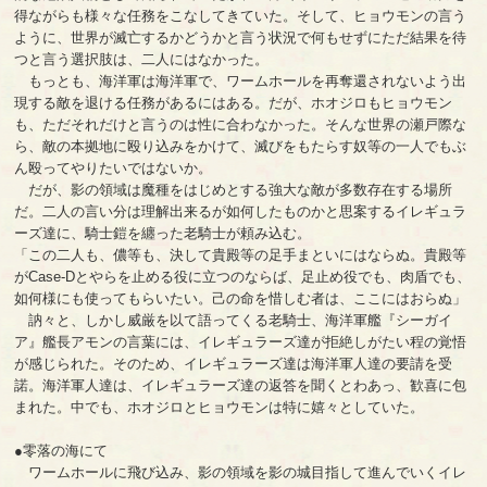
得ながらも様々な任務をこなしてきていた。そして、ヒョウモンの言う
ように、世界が滅亡するかどうかと言う状況で何もせずにただ結果を待
つと言う選択肢は、二人にはなかった。
もっとも、海洋軍は海洋軍で、ワームホールを再奪還されないよう出
現する敵を退ける任務があるにはある。だが、ホオジロもヒョウモン
も、ただそれだけと言うのは性に合わなかった。そんな世界の瀬戸際な
ら、敵の本拠地に殴り込みをかけて、滅びをもたらす奴等の一人でもぶ
ん殴ってやりたいではないか。
だが、影の領域は魔種をはじめとする強大な敵が多数存在する場所
だ。二人の言い分は理解出来るが如何したものかと思案するイレギュラ
ーズ達に、騎士鎧を纏った老騎士が頼み込む。
「この二人も、儂等も、決して貴殿等の足手まといにはならぬ。貴殿等
がCase-Dとやらを止める役に立つのならば、足止め役でも、肉盾でも、
如何様にも使ってもらいたい。己の命を惜しむ者は、ここにはおらぬ」
訥々と、しかし威厳を以て語ってくる老騎士、海洋軍艦『シーガイ
ア』艦長アモンの言葉には、イレギュラーズ達が拒絶しがたい程の覚悟
が感じられた。そのため、イレギュラーズ達は海洋軍人達の要請を受
諾。海洋軍人達は、イレギュラーズ達の返答を聞くとわあっ、歓喜に包
まれた。中でも、ホオジロとヒョウモンは特に嬉々としていた。
●零落の海にて
ワームホールに飛び込み、影の領域を影の城目指して進んでいくイレ