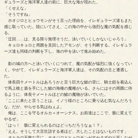
ギュラーズと海洋軍人達の前に、巨大な海が現れた。
「くせえな」
「そうですね」
ホオジロとヒョウモンがそう言った理由を、イレギュラーズ達もまた
感じ取っていた。陸にいてさえ、この海の中から強烈な魔の気配を感じ
る。
「迂回……は、見る限り無理そうだ。泳いでいくしかないじゃろう」
キョロキョロと周囲を見回したアモンが、そう判断する。イレギュラ
ーズ達も同様の判断を下し、海の中を泳いで進み始めた。
影の城の方へと泳いでいくにつれて、魔の気配が猛烈に強くなってい
く。やがて、イレギュラーズと海洋軍人達は、その気配の主と遭遇し
た。
体長四十メートルはあろうかと言う巨大な鯱の背に、騎士鎧を着込ん
で馬上槍と盾を手にした鯱の海種の魔種がいる。さらにはその周囲に侍
るように、体長十メートルほどの鯱の魔物が泳いでいた。
「ここに来たと言うことは、イノリ様のところに乗り込む気なんだろう
な。だが、やらせる気はねぇよ。
俺は、ここを守るオルカ＝オーシナス。お前達はここで、骸に変えて
やるぜ」
「はっ！ 骸に変えられるのはどっちだろうなぁ！？」
「ええ。そうして大言壮語する者ほど、大したことはないものです」
オルカの不敵な言に、ホオジロとヒョウモンがすかさずやり返しなが