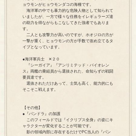
ョウモンがヒョウモンダコの海種です。
海洋軍の中でも暴力的な危険人物として知られて
いましたが、一方で様々な任務をイレギュラーズ達
の助力を得ながらもこなしてきた強者でもありま
す。
二人とも攻撃力が高いのですが、ホオジロの方が
一撃が重く、ヒョウモンの方が手数で攻め立てるタ
イプとなっています。
●海洋軍兵士 ✕２０
『シーガイア』『アンリミテッド・バイオレン
ス』両艦の乗組員から選抜された、命知らずの戦闘
要員達です。
選抜されただけあって、士気も高く、能力的にも
そこそこ戦えます。
【その他】
●『パンドラ』の加護
このフィールドでは『イクリプス全身』の姿にキ
ャラクターが変化することが可能です。
影の領域内部に存在するだけでPC当人の『パン