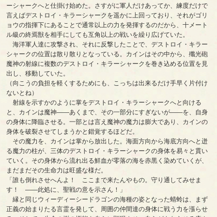
ーシャークへと仕掛け始めた。さすがに軍人だけあってか、練度だけで
言えばデストロイ・キラーシャークを遥かに上回っており、それがゴリ
ョウの指揮下にあることで通常以上の力を発揮するのだから、十メート
ル級の終焉獣を相手にしても互角以上の戦いを繰り広げていた。
海洋軍人達に攻撃され、それに反撃したことで、デストロイ・キラー
シャークの位置は散り散りとなっている。カインはその中から、殲光砲
魔神の射線に複数のデストロイ・キラーシャークを巻き込める位置を見
出し、移動していた。
（向こうの負担を軽くするためにも、こっちは出来るだけ手早く片付け
ないとね）
射線を示すかのように掌をデストロイ・キラーシャークへと向ける
と、カインは魔神――あくまで、その一部分にすぎないが――を、自身
の身体に降臨させる。一部とは言え魔神の魔力は膨大であり、カインの
身体を破裂させてしまうかと錯覚するほどだ。
その魔力を、カインは掌から放出した。海面方向から海底方向へと迸
る魔力の柱が、三体のデストロイ・キラーシャークの身体を易々と貫い
ていく。その身体から流れ出る鮮血が零落の海を赤黒く染めていくが、
まだまだその生命力は旺盛な様だ。
「誰も倒れさせへんよ！ ここまで来たんやもの。守り通してみせま
す！ ――此処に、聖戦の意を示さん！」
縁と同じウィーディーシードラゴンの海種の姿となった蜻蛉は、まず
正義の始まりたる言霊を発して、周囲の仲間達の身体に戦う力を漲らせ