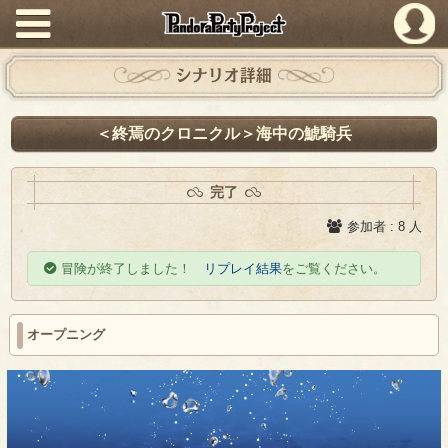
PandoraPartyProject
シナリオ詳細
＜終焉のクロニクル＞海中の鯱騎兵
完了
参加者 : 8 人
冒険が終了しました！
リプレイ結果
をご覧ください。
オープニング