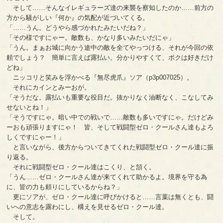
そして……そんなイレギュラーズ達の来襲を察知したのか……前方の
方から騒がしい『何か』の気配が近づいてくる。
「……うん。どうやら感づかれたみたいだね？」
「その様ですにゃー。敵数も、かなり多いみたいだにゃ」
「うん。まぁお城に向かう途中の敵を全てやっつける、それが今回の依
頼でしょう？ 簡単に言えば露払い。分かりやすくて、ボクは好きだけ
どね」
ニッコリと笑みを浮かべる『無尽虎爪』ソア（p3p007025）。
それにカインとみーおが。
「そうだな。露払いも重要な役目だ。抜かりなく油断なく、こなしてみ
せないとね！」
「そうですにゃ。暗い中での戦いで……敵数も多いですにゃ。だけどみ
ーおも頑張りますにゃ！ 皆、そして戦闘型ゼロ・クールさん達もよろ
しくですにゃー！」
と言いながら、後方からついてきてくれた戦闘型ゼロ・クール達に振
り返る。
それに戦闘型ゼロ・クール達はこくり、と頷く。
「うん……ゼロ・クールさん達が来てくれて助かるよ。境界を守る為
に、皆の力も頼りにしているからね？」
更にソアが、ゼロ・クール達に呼びかけると……言葉は無くとも、闘
いへの意志を露わにし、構えを見せるゼロ・クール達。
そして。