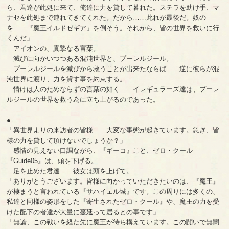
ら、君達が此処に来て、俺達に力を貸して暮れた。ステラを助け手、マ
ナセを此処まで連れてきてくれた。だから……此れが最後だ。奴の
を……『魔王イルドゼギア』を倒そう。それから、皆の世界を救いに行
くんだ」
アイオンの、真摯なる言葉。
滅びに向かいつつある混沌世界と、プーレルジール。
プーレルジールを滅びから救うことが出来たならば……逆に彼らが混
沌世界に渡り、力を貸す事を約束する。
情けは人のためならずの言葉の如く……イレギュラーズ達は、プーレ
ルジールの世界を救う為に立ち上がるのであった。
●
「異世界よりの来訪者の皆様……大変な事態が起きています。急ぎ、皆
様の力を貸して頂けないでしょうか？」
感情の見えない口調ながら、『ギーコ』こと、ゼロ・クール
『Guide05』は、頭を下げる。
足を止めた君達……彼女は頭を上げて。
「ありがとうございます。皆様に向かっていただきたいのは、『魔王』
が棲まうと言われている『サハイェル城』です。この周りには多くの、
私達と同様の姿形をした『寄生されたゼロ・クール』や、魔王の力を受
けた配下の者達が大量に蔓延って居るとの事です」
「無論、この戦いを経た先に魔王が待ち構えています。この闘いで無闇