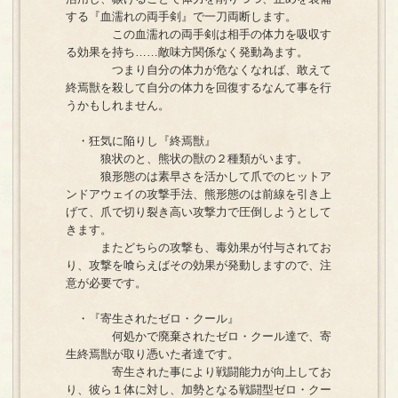
する『血濡れの両手剣』で一刀両断します。
この血濡れの両手剣は相手の体力を吸収す
る効果を持ち……敵味方関係なく発動為ます。
つまり自分の体力が危なくなれば、敢えて
終焉獣を殺して自分の体力を回復するなんて事を行
うかもしれません。
・狂気に陥りし『終焉獣』
狼状のと、熊状の獣の２種類がいます。
狼形態のは素早さを活かして爪でのヒットア
ンドアウェイの攻撃手法、熊形態のは前線を引き上
げて、爪で切り裂き高い攻撃力で圧倒しようとして
きます。
またどちらの攻撃も、毒効果が付与されてお
り、攻撃を喰らえばその効果が発動しますので、注
意が必要です。
・『寄生されたゼロ・クール』
何処かで廃棄されたゼロ・クール達で、寄
生終焉獣が取り憑いた者達です。
寄生された事により戦闘能力が向上してお
り、彼ら１体に対し、加勢となる戦闘型ゼロ・クー