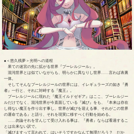
●＜悠久残夢＞光明への道程
果ての迷宮の先に拡がる世界『プーレルジール』。
混沌世界とは似ていながらも、明らかに異なりし世界……言わば表裏
一体。
そしてそんなプーレルジールの世界には、イレギュラーズの如き『勇
者』一行と、それに対峙する『魔王』。
プーレルジールに現れた『魔王イルドゼギア』はここ、プーレルジー
ルだけでなく、混沌世界が今直面している『滅び』をも、『本来は存在
し得ない魔王を作り出す事し、世界が滅びを迎える事、それがこの世界
の運命である』と語り、それを現実に移すべく行動を始める。
……勿論それを甘んじて受け入れる事は、『勇者』ならば看過するこ
とは出来ない訳で。
「滅びますって言われて、はいそうですかなんて無理だろう？ だか