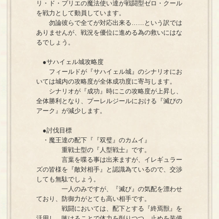
リ・ド・プリエの魔法使い達が戦闘型ゼロ・クール
を戦力として動員しています。
勿論彼らで全てが対応出来る……という訳では
ありませんが、戦況を優位に進める為の救いにはな
るでしょう。
●サハイェル城攻略度
フィールドが『サハイェル城』のシナリオにお
いては城内の攻略度が全体成功度に寄与します。
シナリオが『成功』時にこの攻略度が上昇し、
全体勝利となり、プーレルジールにおける『滅びの
アーク』が減少します。
●討伐目標
・魔王達の配下『『双璧』のカムイ』
重戦士型の『人型戦士』です。
言葉を喋る事は出来ますが、イレギュラー
ズの皆様を『敵対相手』と認識為ているので、交渉
しても無駄でしょう。
一人のみですが、『滅び』の気配を漂わせ
ており、防御力がとても高い相手です。
戦闘においては、配下とする『終焉獣』を
活用し、嗾けることで体力を削りつつ、止めを装備