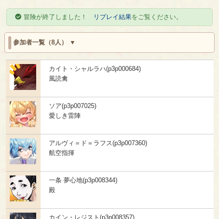
冒険が終了しました！
リプレイ結果
をご覧ください。
参加者一覧（8人）
カイト・シャルラハ(p3p000684)
風読禽
ソア(p3p007025)
愛しき雷陣
アルヴィ＝ド＝ラフス(p3p007360)
航空指揮
一条 夢心地(p3p008344)
殿
カイン・レジスト(p3p008357)