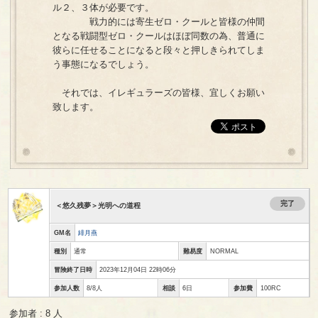
ル２、３体が必要です。
戦力的には寄生ゼロ・クールと皆様の仲間
となる戦闘型ゼロ・クールはほぼ同数の為、普通に
彼らに任せることになると段々と押しきられてしま
う事態になるでしょう。
それでは、イレギュラーズの皆様、宜しくお願い
致します。
完了
＜悠久残夢＞光明への道程
GM名
緋月燕
種別
通常
難易度
NORMAL
冒険終了日時
2023年12月04日 22時06分
参加人数
8/8人
相談
6日
参加費
100RC
参加者 : 8 人