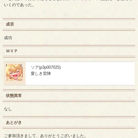
いくのであった。
成否
成功
ＭＶＰ
ソア(p3p007025)
愛しき雷陣
状態異常
なし
あとがき
ご参加頂きまして、ありがとうございました。