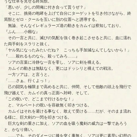
うな仕草を見せる終焉獣。
「悪いが、少しの間俺に付き合って貰うぜ？」
そこに、挑発の咆哮を上げて自分にターゲットを引き付けながら、終
焉獣とゼロ・クールを互いに別の位置へと誘導する。
無論、そんなイレギュラーズ達の動きをカムイは察知しており。
『ふん……小癪な』
その一言と共に、滅びの気配を強く巻き起こさせると共に、血に濡れ
た両手剣をスラリと抜く。
「ヤル気になったみたいだね？ こっちも手加減なんてしないから！」
『……殺れるものなら、殺ってみろ……』
ソアの言葉に冷静な一言を零し、ソアに剣を構える。
カムイの動きは無駄なく、更にはドッシリと構えての戦法。
一方ソアは、と言うと。
「……さぁ、行くよっ！」
己の闘気を極限まで高めると共に、仲間、そして他敵の頭上を飛行で
飛び越えて、カムイの真っ正面へ対峙、そして。
「この呪いで、どこまで行けるかな！」
と、マルベートの呪いを容赦無く叩きつける。
カムイはそれを避ける事なく、敢えて受ける……だが、そのまま流れ
る様に、巨大剣の一閃を叩きつける。
巨大な剣の重さに加え、ソアの血を吸う魔剣の威力は一撃であろう
と、かなり痛い。
……でも、そのダメージに膝を突く事無く、ソアは更に素早い幻想の