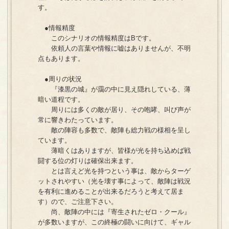
す。
●情報精度
このシナリオの情報精度はBです。
依頼人の言葉や情報に嘘はありませんが、不明
点もあります。
●周りの状況
『漆黒の城』が靄の中に見え隠れしている、薄
暗い道程です。
周りには多くの敵が居り、その咆哮、叫び声が
常に響きわたっています。
敵の陣容も多数で、敵陣も総力戦の様相を呈し
ています。
薄暗くはありますが、皆様が光を持ち込めば戦
闘する位の灯りは確保出来ます。
とは言えど光を持つという事は、敵からターゲ
ットされやすい（光を壊す事によって、敵陣は戦況
を有利に進めることが出来るだろうと考えて居ま
す）ので、ご注意下さい。
尚、敵陣の中には『寄生されたゼロ・クール』
が多数いますが、この終極の闘いに向けて、ギャル