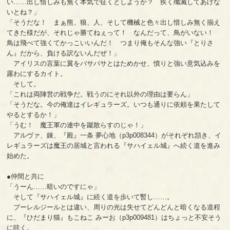
い……出し惜しみも無く本気で征くとしようか？ 疾く殲滅してあげな
いとね？」
「そうだな！ まぁ熊、狼、人、そして機械と色々出し惜しみ無く揃え
てきた様だが、それじゃ勝てねぇって！ なんだって、鳥がいない！
鳥は飛べて強くてかっこいいんだ！ つまり俺もそんな強い『とりさ
ん』だから、負ける訳ないんだぜ！」
アイリスの言葉に翼をバサバサとはためかせ、憤りと強い意気込みを
露わにするカイト。
そして。
「これは両陣営の戦争だ。戦うのにそれ以外の理由は要らん」
「そうだな。今の俺達はイレギュラーズ。いつも通りに依頼を果たして
やるとするか！」
「うむ！ 魔王軍の連中を蹴散らすのじゃ！」
アルヴァ、錬、『殿』一条 夢心地（p3p008344）がそれぞれ頷き、イ
レギュラーズは魔王の居城と言われる『サハイェル城』へ続く道を進み
始めた。
●仲間と共に
「うーん……暗いのですにゃ」
そして『サハイェル城』に続く道を歩いて暫し……。
プーレルジールとは違い、周りの光は失せてどんどんと暗くなる道程
に、『ひだまり猫』もこねこ みーお（p3p009481）はちょっと不安そう
に呟く。