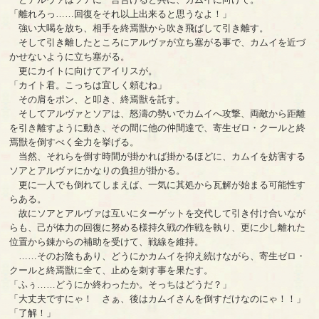
「離れろっ……回復をそれ以上出来ると思うなよ！」
強い大喝を放ち、相手を終焉獣から吹き飛ばして引き離す。
そして引き離したところにアルヴァが立ち塞がる事で、カムイを近づ
かせないように立ち塞がる。
更にカイトに向けてアイリスが。
「カイト君。こっちは宜しく頼むね」
その肩をポン、と叩き、終焉獣を託す。
そしてアルヴァとソアは、怒濤の勢いでカムイへ攻撃、両敵から距離
を引き離すように動き、その間に他の仲間達で、寄生ゼロ・クールと終
焉獣を倒すべく全力を挙げる。
当然、それらを倒す時間が掛かれば掛かるほどに、カムイを妨害する
ソアとアルヴァにかなりの負担が掛かる。
更に一人でも倒れてしまえば、一気に其処から瓦解が始まる可能性す
らある。
故にソアとアルヴァは互いにターゲットを交代して引き付け合いなが
らも、己が体力の回復に努める様持久戦の作戦を執り、更に少し離れた
位置から錬からの補助を受けて、戦線を維持。
……そのお陰もあり、どうにかカムイを抑え続けながら、寄生ゼロ・
クールと終焉獣に全て、止めを刺す事を果たす。
「ふぅ……どうにか終わったか。そっちはどうだ？」
「大丈夫ですにゃ！ さぁ、後はカムイさんを倒すだけなのにゃ！！」
「了解！」