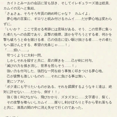
カイトとみーおの会話に皆も頷き、そしてイレギュラーズ達は総員、
カムイの元へと集結。
「さぁさぁ。そろそろ年貢の納め時じゃな？ カムイよ」
夢心地の言葉に、ギロリと睨み付けるカムイ……だが夢心地は変わら
ずに。
「いいか？ ここで見せる奇跡には意味がある。そう、この世界に集っ
た者たちへの合図であり、反撃の狼煙。誰かを守ろうとする者、何かを
撃ち破ろうと命を賭ける者、己の信念に従い駆け抜ける者……その者た
ちへ届けんとする、希望の光条じゃ……！」
『……煩い……』
苛つくように大剣一閃。
しかしそれを躱すと共に、星の輝きを……己が剣に付与。
「滅びの力を掻き消し、世界を照らそう……！」
強い力を付与した、強烈な一閃を紛う事無く叩きつける夢心地。
己が疲弊も激しいものの……それに負ける事は無い。
更にソアが。
「ボク達にも守りたいものがある。それを蹂躙するようなキミ達は、絶
対に許せない……だから、倒す！！」
強く強く叫びながら、飛びかかり、ズタズタに……文字通り、裂く。
その攻撃を喰らいしカムイ……握りし剣がぽろりと手から零れ落ちる
と共に、漆黒の闇の中に消え失せて行くのであった。