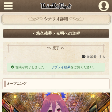
PandoraPartyProject
シナリオ詳細
＜悠久残夢＞光明への道程
完了
参加者 : 8 人
冒険が終了しました！
リプレイ結果
をご覧ください。
オープニング