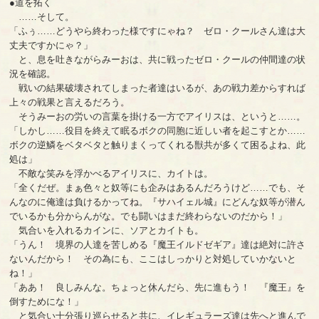
●道を拓く
……そして。
「ふぅ……どうやら終わった様ですにゃね？ ゼロ・クールさん達は大
丈夫ですかにゃ？」
と、息を吐きながらみーおは、共に戦ったゼロ・クールの仲間達の状
況を確認。
戦いの結果破壊されてしまった者達はいるが、あの戦力差からすれば
上々の戦果と言えるだろう。
そうみーおの労いの言葉を掛ける一方でアイリスは、というと……。
「しかし……役目を終えて眠るボクの同胞に近しい者を起こすとか……
ボクの逆鱗をベタベタと触りまくってくれる獣共が多くて困るよね、此
処は」
不敵な笑みを浮かべるアイリスに、カイトは。
「全くだぜ。まぁ色々と奴等にも企みはあるんだろうけど……でも、そ
んなのに俺達は負けるかってね。『サハイェル城』にどんな奴等が潜ん
でいるかも分からんがな。でも闘いはまだ終わらないのだから！」
気合いを入れるカインに、ソアとカイトも。
「うん！ 境界の人達を苦しめる『魔王イルドゼギア』達は絶対に許さ
ないんだから！ その為にも、ここはしっかりと対処していかないと
ね！」
「ああ！ 良しみんな。ちょっと休んだら、先に進もう！ 『魔王』を
倒すためにな！」
と気合い十分張り巡らせると共に、イレギュラーズ達は先へと進んで