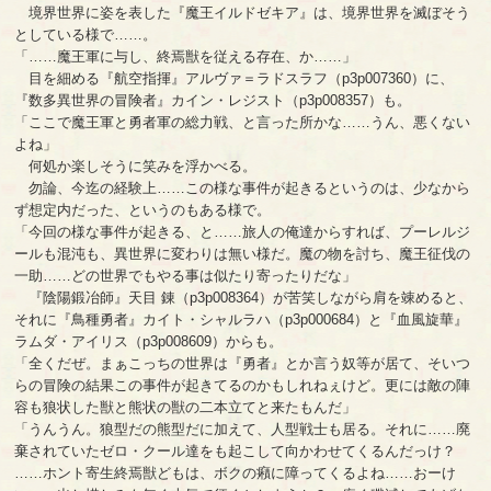
境界世界に姿を表した『魔王イルドゼキア』は、境界世界を滅ぼそう
としている様で……。
「……魔王軍に与し、終焉獣を従える存在、か……」
目を細める『航空指揮』アルヴァ＝ラドスラフ（p3p007360）に、
『数多異世界の冒険者』カイン・レジスト（p3p008357）も。
「ここで魔王軍と勇者軍の総力戦、と言った所かな……うん、悪くない
よね」
何処か楽しそうに笑みを浮かべる。
勿論、今迄の経験上……この様な事件が起きるというのは、少なから
ず想定内だった、というのもある様で。
「今回の様な事件が起きる、と……旅人の俺達からすれば、プーレルジ
ールも混沌も、異世界に変わりは無い様だ。魔の物を討ち、魔王征伐の
一助……どの世界でもやる事は似たり寄ったりだな」
『陰陽鍛冶師』天目 錬（p3p008364）が苦笑しながら肩を竦めると、
それに『鳥種勇者』カイト・シャルラハ（p3p000684）と『血風旋華』
ラムダ・アイリス（p3p008609）からも。
「全くだぜ。まぁこっちの世界は『勇者』とか言う奴等が居て、そいつ
らの冒険の結果この事件が起きてるのかもしれねぇけど。更には敵の陣
容も狼状した獣と熊状の獣の二本立てと来たもんだ」
「うんうん。狼型だの熊型だに加えて、人型戦士も居る。それに……廃
棄されていたゼロ・クール達をも起こして向かわせてくるんだっけ？
……ホント寄生終焉獣どもは、ボクの癪に障ってくるよね……おーけ