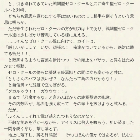
と、引き連れてきていた戦闘型ゼロ・クールと共に寄生型ゼロ・クー
ルへと対峙。
どちらも意思を露わにする事は無いものの……相手を倒そうという意
思は明らか。
ただ寄生されたゼロ・クールの方が戦力は上であり、戦闘型ゼロ・ク
ール達は少しばかり苦戦している様に見える。
……そんなゼロ・クール達に向けて、カイトは。
「厳しいが……？ いや、頑張れ！ 俺達がついているから、絶対に勝
てる筈だ！！」
と鼓舞するような言葉を掛けつつ、その頭上をバサッ、と翼をはため
かせて移動。
ゼロ・クールの傍らに蔓延る終焉獣との間に立ち塞がると共に。
「とりさんのバフは強いぜ？ なんたって鳥の力だからな！」
と自信満々な態度で立ち塞がる。
『グガルゥウ！！ ガウウウ！！』
まるで『邪魔するな』と言わんばかりの終焉獣達の咆哮。
その内数匹が、地面を強く蹴って、その頭上を抜けようと試みる。
だが。
「ふぅん……それで飛び越えたつもりなのかな？」
不敵な笑みを浮かべながら、アイリスは咎人を喰らう、狙い済ました
一閃を鋭く穿ち、撃ち落とす。
地上に落下し、蹲る終焉獣……それにほんの僅かではあるが、怯むよ