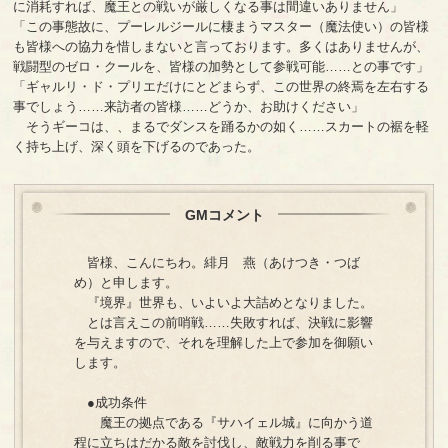
に消耗すれば、魔王との戦いが厳しくなる事は間違いありません」
「この事態故に、プーレルジールに棲まうマスター（魔法使い）の皆様
も皆様への協力を惜しまないと言っております。多くはありませんが、
戦闘型のゼロ・クールを、皆様の加勢として参戦可能……との事です」
「ギャルリ・ド・プリエだけにとどまらず、この世界の終焉を左右する
事でしょう……来訪者の皆様……どうか、お助けください」
そうギーコは、、まるでダンスを踊るかの如く……スカートの裾を軽
く持ち上げ、深く頭を下げるのであった。
GMコメント
皆様、こんにちわ。緋月 燕（あけつき・つば
め）と申します。
『境界』世界も、いよいよ大詰めとなりました。
とは言えこの前哨戦……失敗すれば、決戦に影響
を与えますので、それを理解した上で参加を御願い
します。
●成功条件
魔王の拠点である『サハイェル城』に向かう道
程に立ちはだかる敵を討伐し、敵戦力を削る事で