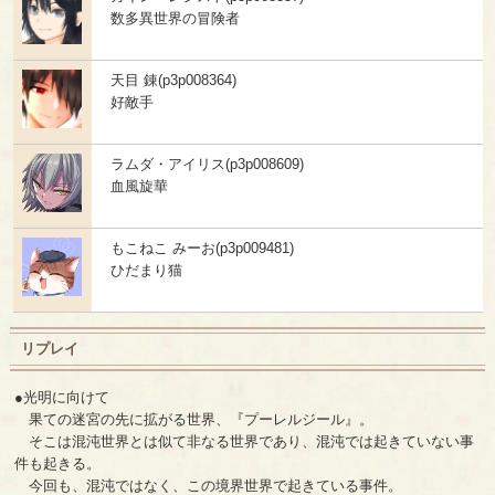
数多異世界の冒険者
天目 錬(p3p008364)
好敵手
ラムダ・アイリス(p3p008609)
血風旋華
もこねこ みーお(p3p009481)
ひだまり猫
リプレイ
●光明に向けて
果ての迷宮の先に拡がる世界、『プーレルジール』。
そこは混沌世界とは似て非なる世界であり、混沌では起きていない事
件も起きる。
今回も、混沌ではなく、この境界世界で起きている事件。