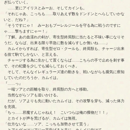
ぎ払っていく。
……更にアイリスとみーお、そしてカインも。
「それじゃあ、こっちも……取りあえず数をドンドンとへらしていかな
いと、だね？」
「そうですにゃ！ みーおもプーレルジールを守る為に戦うのですに
ゃ……撃ちますにゃー！」
「了解。あの血濡れの剣が、寄生型終焉獣に当たると不味い事になりそ
うだ。ならば、出来る限り早急に数を減らすしか無いね……」
カムイからすれば、寄生型ゼロ・クールも、終焉獣も、チャージ出来
る捨て駒でしかない、と言える。
チャージする為に生かして置くならば……こちらの手で止めを刺す事
で、その杞憂を少しでも減らしておくべき。
そして、そんなイレギュラーズ達の動きを、戦いながらも朧気に察知
していたのだろうか、カムイは。
『……っ』
一端ソアとの距離を取り、終焉獣の方へと移動。
当然ながらソアも追いかける。
だが、ソアよりも先に動いたカムイは、その攻撃を穿ち、減った体力
を充填。
「ちっ……邪魔すんじゃねえ！ こいつらは俺の獲物だ！！」
とカイトが声を荒げるが、カムイは無視。
「仕方ないな……ソア、こっちも加勢させて貰う」
とアルヴァはソアに一言告げると共に、カムイに向けて。