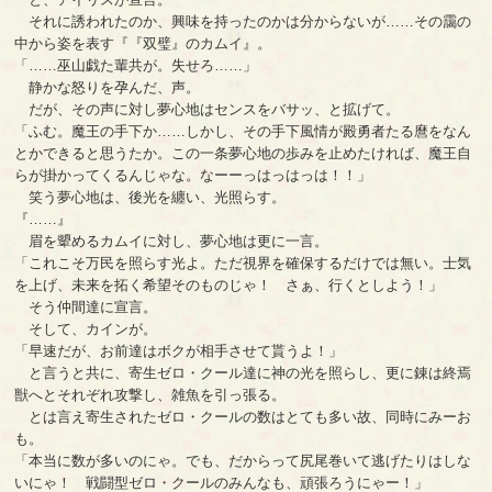
それに誘われたのか、興味を持ったのかは分からないが……その靄の
中から姿を表す『『双璧』のカムイ』。
「……巫山戯た輩共が。失せろ……」
静かな怒りを孕んだ、声。
だが、その声に対し夢心地はセンスをバサッ、と拡げて。
「ふむ。魔王の手下か……しかし、その手下風情が殿勇者たる麿をなん
とかできると思うたか。この一条夢心地の歩みを止めたければ、魔王自
らが掛かってくるんじゃな。なーーっはっはっは！！」
笑う夢心地は、後光を纏い、光照らす。
『……』
眉を顰めるカムイに対し、夢心地は更に一言。
「これこそ万民を照らす光よ。ただ視界を確保するだけでは無い。士気
を上げ、未来を拓く希望そのものじゃ！ さぁ、行くとしよう！」
そう仲間達に宣言。
そして、カインが。
「早速だが、お前達はボクが相手させて貰うよ！」
と言うと共に、寄生ゼロ・クール達に神の光を照らし、更に錬は終焉
獣へとそれぞれ攻撃し、雑魚を引っ張る。
とは言え寄生されたゼロ・クールの数はとても多い故、同時にみーお
も。
「本当に数が多いのにゃ。でも、だからって尻尾巻いて逃げたりはしな
いにゃ！ 戦闘型ゼロ・クールのみんなも、頑張ろうにゃー！」