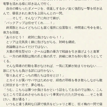
竜撃を流れる様に叩き込んで行く。
自分の喰らったダメージを、倍返しするかノ如く強烈な一撃を叩き込
んで、吸収された体力を上回らんとの一閃。
……そして、そんなソアに向けて錬が。
「バックアップは任せてくれ……！」
終焉獣とカムイどちらにも届く場所に位置取り、仲間達に号令を発し
体力を回復。
「ありがとう！ 絶対に負けないから！！」
とソアは元気良く錬に告げながらも、対峙を継続。
勿論敵はカムイだけではない。
大量の寄生型ゼロ・クールは数の暴力で戦線を引き揚げようと進軍
し、一方の終焉獣は熊の爪と狼の爪で、的確に体力を削り取ろうとして
くる。
そんな両者の行動を塞がなければ、一気に瓦解が始まりかねない……
故にどちらも負ける訳には行かない。
「取りあえずこっちの熊たちは任せとけ！」
とカイトが翼バサバサはためかせ、緋色の羽根を巻き散らしながら敵
に対抗する一方で、夢心地も。
「うむ。こちらは勝つか負けるかという話をしておるのでは無い。こん
なところで足止めさせられるという事実がただただ許せぬ……そこを退
けい。麿が通る！」
いつもと違う真剣な口調で狼共をピシャリと断じ、狂イ梅の一閃で薙