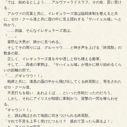
「では、始めるとしよう……アルヴァ＝ラドスラフ。その命、貰い受け
る」
アルヴァの言葉と共に、イレギュラーズ達は臨戦体制を整えると共
に、ゼロ・クール達と共に霞の中に見え隠れする『サハイェル城』へと
向かう。
……勿論、そんなイレギュラーズ達は。
『……』
寡黙な大男が、静かに見つめる。
そしてその周りには、グルゥゥウ……と呻き声を上げる『終焉獣』の
数多の影。
正しく、イレギュラーズ達を今や遅しと待ち構える敵軍。
そして……両者の軍勢は、『サハイェル城』が僅かに映り始めるくら
いの距離の所で。
『……グギャウウ！！』
咆哮と共に、漆黒の靄の中から飛び出してくる終焉獣と、寄生された
ゼロ・クール達。
不意打ちを狙い、あわよくば……といった作戦だったのだろう。
しかし、それにアイリスが咄嗟に牽制かつ、迎撃の一閃を喰らわせ
る。
『ギャウン！！』
と、跳ね飛ばされて地面に叩きつけられる終焉獣。
「それで不意を上手く突けたつもり？ 舐めて貰ったら困るよ！」
と、アイリスが宣言。