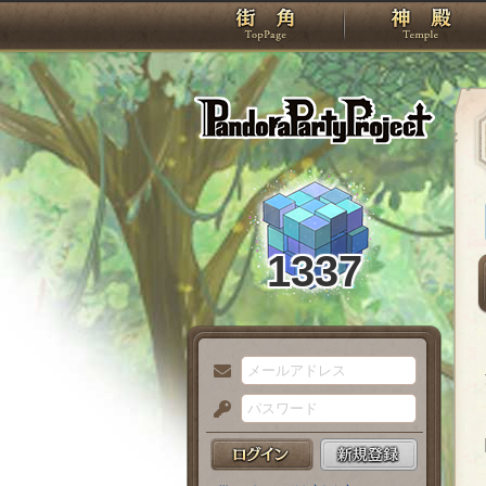
TOP
Pando
1337
メ
ー
パ
ル
ス