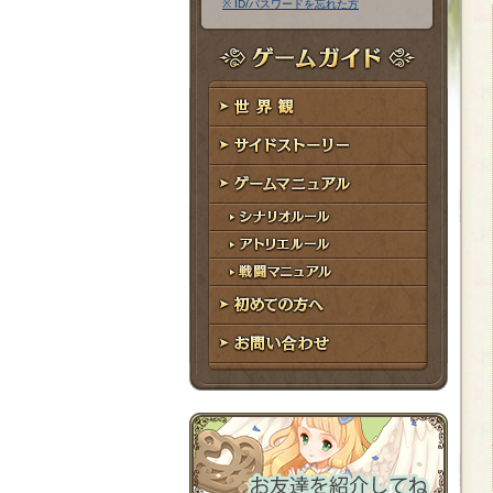
※ ID/パスワードを忘れた方
ア
ワ
ド
ー
レ
ド
ゲームガイド
ス
世界観
サイドストーリー
ゲームマニュアル
シナリオルール
アトリエルール
戦闘マニュアル
初めての方へ
お問い合わせ