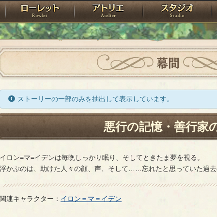
神殿
ローレット
アトリエ
raPartyProject
幕間
ストーリーの一部のみを抽出して表示しています。
悪行の記憶・善行家
イロン=マ=イデンは毎晩しっかり眠り、そしてときたま夢を視る。
浮かぶのは、助けた人々の顔、声、そして……忘れたと思っていた過去
関連キャラクター：
イロン＝マ＝イデン