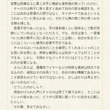
攻撃は想像以上に重く左手に微妙な違和感が残っていたのだ。
チャロロは椅子に座り直すと改めて自分の姿を確認する。そ
こには自分は普通の人間ではなく、サイボーグであるというも
うわかっていた答えがあった。それでも胸の奥に何か突っかか
る物を感じる。
普通子供であったなら、手の違和感くらい湿布をして数日安
静にしていればよくなっただろう。でも、自分は違う。一度傷
ついた体が勝手に元に戻るなんてことは無い。自分が生きてい
くにはこういった修理が必要不可欠である。
チャロロはいつも自分のことを修理してくれるミシャのこと
を思い目を閉じる。簡単な修理ならば自分一人でも行うことが
できる。しかし、大掛かりなメンテナスにはどうしてもミシャ
の力が必要になる。
さらに言えば、通魔性ワイヤーなどの特殊な素材は特注でき
るものの、値段はその分高くつく。自分の体が機械であるから
こそ迷惑をかけているのではないかと、少しばかりは考えずに
はいられなかった。
「どうしたのかしら？」
突如かけられた声にチャロロは慌てて後ろを向く。そこには
ミシャの姿があった。どうやら部屋に籠っていた自分を心配し
たらしい。
「その傷、見せてみなさい」