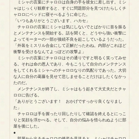
ミシャの言葉にチャロロは自身の手を彼女に差し出す。ミシ
ャはじっくり観察すると、すぐに問題部分を見つけたらしくチ
ャロロにベッドに寝そべるように命じた。
「いつもありがとうございます、ハカセ」
チャロロの言葉にミシャは気にしないでとばかりに首を振る
とメンテナンスを開始する。話を聞くと、どうやら強い衝撃に
よってモーターの一部が接続不良を起こしているようだった。
「外装をミスリル合金にして正解だったわね。内部がこれほど
衝撃を受けるなんてよっぽどの攻撃よ」
ミシャの言葉にチャロロはその通りですと明るく笑ってみせ
る。それは命の恩人であり、今もこうして自分のメンテナンス
をしてくれるミシャへのチャロロなりの気配りであった。大切
な人に自分の葛藤を見せて悲しませることだけはしたくなかっ
たのだ。
メンテナンスが終了し、ミシャはもう起きて大丈夫だとチャ
ロロに告げる。
「ありがとうございます！ おかげですっかり良くなりまし
た」
チャロロは手を握ったり回したりして確認を終えるとにっこ
りと笑顔を浮かべる。そして、自分の悩みを悟られぬように部
屋を後にした。
●
部屋から出るチャロロの後姿を見送ると、ミシャはチャロロ