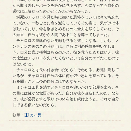
から取り外したパーツを静かに見下ろす。今になっても自分の
選択は正解だったのかどうかわからなかった。
瀕死のチャロロを見た時に抱いた恐怖をミシャは今でも忘れ
ていない。一秒ごとに命を減らしていくその姿に、気づけば体
は動いており、命を繋ぎとめるために全力を尽くしていた。そ
の結果、自分は彼から人間であることを奪ってしまった。
チャロロの屈託のない笑顔を見ると嬉しくなる。しかし、メ
ンテナンス後のこの時だけは、同時に別の感情を抱いてしま
う。自分に喜ぶ権利はあるのかと。彼を救うためとはいえ、彼
の改造はチャロロを失いたくないという自分のエゴだったので
はないかと。
チャロロとは長い付き合いだからこそわかる。必死に隠して
いるが、チャロロは自分の体に何か強い思いを持っている。そ
れを聞くことは今の自分にはできなかった。
ミシャは工具を消すとチャロロを追いかけて部屋を出る。そ
の目には確かな覚悟があった。自分が彼を改造したのだ。なら
ば、彼が必要とする限りその体を治し続けようと。それが自分
にできる償いなのだから。
執筆：
カイ異