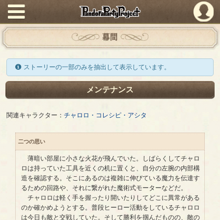
PandoraPartyProject
幕間
ストーリーの一部のみを抽出して表示しています。
メンテナンス
関連キャラクター：
チャロロ・コレシピ・アシタ
二つの思い
薄暗い部屋に小さな火花が飛んでいた。しばらくしてチャロ
ロは持っていた工具を近くの机に置くと、自分の左腕の内部構
造を確認する。そこにあるのは複雑に伸びている魔力を伝達す
るための回路や、それに繋がれた魔術式モーターなどだ。
チャロロは軽く手を握ったり開いたりしてどこに異常がある
のか確かめようとする。普段ヒーロー活動をしているチャロロ
は今日も敵と交戦していた。そして勝利を掴んだものの、敵の