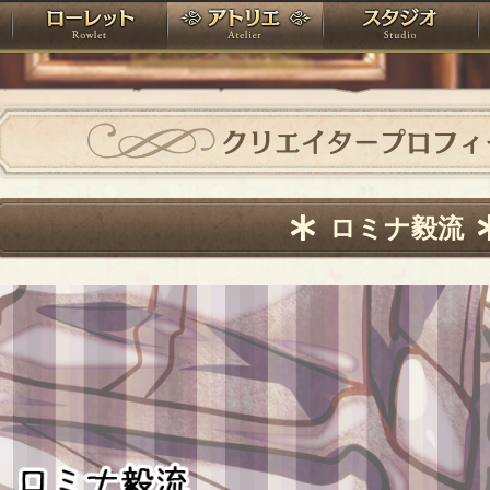
神殿
ローレット
アトリエ
raPartyProject
クリエイタープロフィ
ロミナ毅流