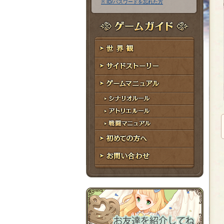
※ ID/パスワードを忘れた方
ア
ワ
ド
ー
レ
ド
ゲームガイド
ス
世界観
サイドストーリー
ゲームマニュアル
シナリオルール
アトリエルール
戦闘マニュアル
初めての方へ
お問い合わせ