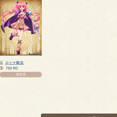
ロミナ毅流
750 RC
販売済