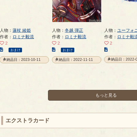
人物：
蓮杖 綾姫
人物：
冬越 弾正
人物：
ユーフォ
作者：
ロミナ毅流
作者：
ロミナ毅流
作者：
ロミナ毅
2
2
2
こ
こ
こ
おまけ
おまけ
の
の
の
納品日：2022-0
納品日：2023-10-11
納品日：2022-11-11
イ
イ
イ
ラ
ラ
ラ
ス
ス
ス
ト
ト
ト
の
の
の
ペ
ペ
ペ
もっと見る
ー
ー
ー
ジ
ジ
ジ
エクストラカード