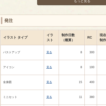
もっと見る
発注
イラ
制作日数
現
イラスト
タイプ
RC
スト
（概算）
制
バストアップ
見る
8
300
アイコン
見る
8
100
全身図
見る
15
400
ミニセット
見る
11
380