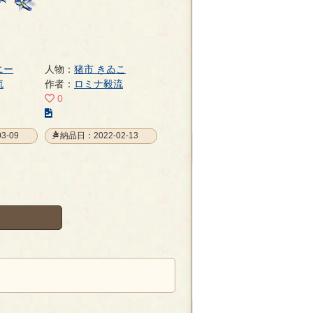
ニー
人物：
猪市 きゐこ
流
作者：
ロミナ毅流
0
こ
の
3-09
納品日：2022-02-13
イ
ラ
ス
ト
の
ペ
ー
ジ