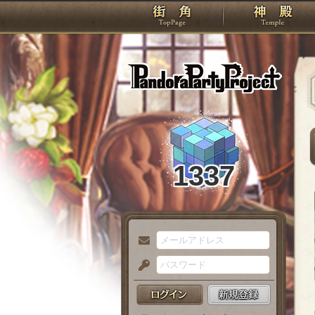
TOP
Pando
1337
メ
ー
パ
ル
ス