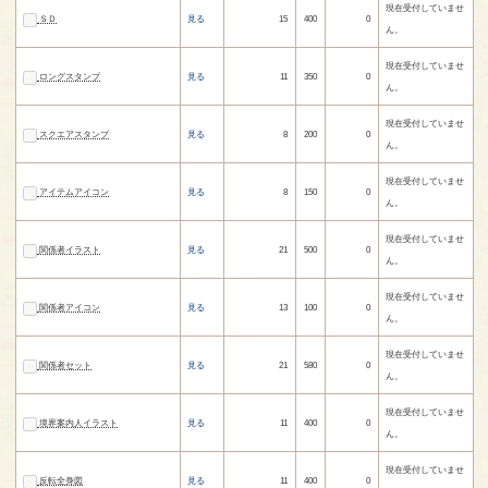
現在受付していませ
ＳＤ
見る
15
400
0
ん。
現在受付していませ
ロングスタンプ
見る
11
350
0
ん。
現在受付していませ
スクエアスタンプ
見る
8
200
0
ん。
現在受付していませ
アイテムアイコン
見る
8
150
0
ん。
現在受付していませ
関係者イラスト
見る
21
500
0
ん。
現在受付していませ
関係者アイコン
見る
13
100
0
ん。
現在受付していませ
関係者セット
見る
21
580
0
ん。
現在受付していませ
境界案内人イラスト
見る
11
400
0
ん。
現在受付していませ
反転全身図
見る
11
400
0