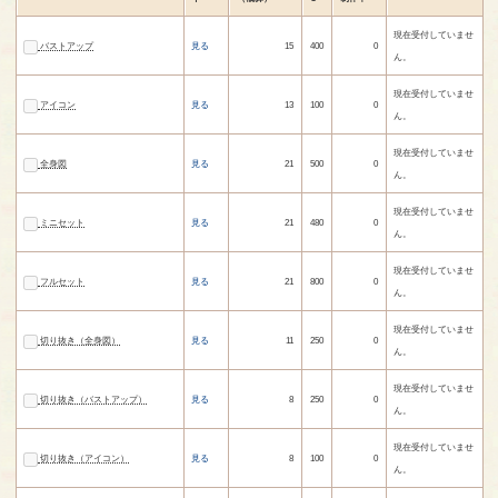
現在受付していませ
バストアップ
見る
15
400
0
ん。
現在受付していませ
アイコン
見る
13
100
0
ん。
現在受付していませ
全身図
見る
21
500
0
ん。
現在受付していませ
ミニセット
見る
21
480
0
ん。
現在受付していませ
フルセット
見る
21
800
0
ん。
現在受付していませ
切り抜き（全身図）
見る
11
250
0
ん。
現在受付していませ
切り抜き（バストアップ）
見る
8
250
0
ん。
現在受付していませ
切り抜き（アイコン）
見る
8
100
0
ん。