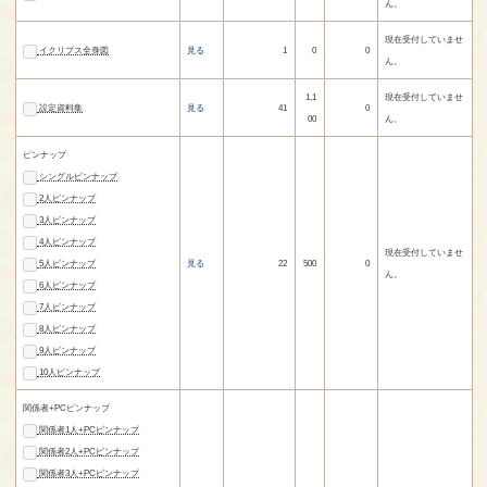
ん。
現在受付していませ
イクリプス全身図
見る
1
0
0
ん。
1,1
現在受付していませ
設定資料集
見る
41
0
00
ん。
ピンナップ
シングルピンナップ
2人ピンナップ
3人ピンナップ
4人ピンナップ
現在受付していませ
5人ピンナップ
見る
22
500
0
ん。
6人ピンナップ
7人ピンナップ
8人ピンナップ
9人ピンナップ
10人ピンナップ
関係者+PCピンナップ
関係者1人+PCピンナップ
関係者2人+PCピンナップ
関係者3人+PCピンナップ