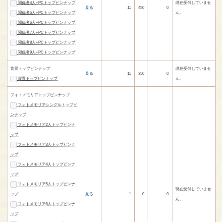
関係者4人+PCトップピンナップ
現在受付していませ
見る
11
450
0
関係者5人+PCトップピンナップ
ん。
関係者6人+PCトップピンナップ
関係者7人+PCトップピンナップ
関係者8人+PCトップピンナップ
関係者9人+PCトップピンナップ
背景トップピンナップ
現在受付していませ
見る
11
350
0
背景トップピンナップ
ん。
フォトメモリアトップピンナップ
フォトメモリアシングルトップピ
ンナップ
フォトメモリア2人トップピンナ
ップ
フォトメモリア3人トップピンナ
ップ
フォトメモリア4人トップピンナ
ップ
フォトメモリア5人トップピンナ
現在受付していませ
ップ
見る
1
0
0
ん。
フォトメモリア6人トップピンナ
ップ