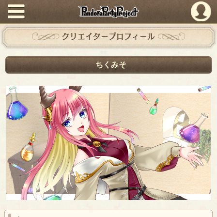
PandoraPartyProject
クリエイタープロフィール
ちくみそ