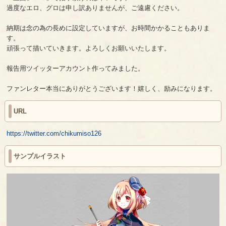
過度なエロ、グロは申し訳ありませんが、ご遠慮ください。
納期は念の為の長めに設定していますが、お時間かかることもありま
す。
頑張って描いていきます。よろしくお願いいたします。
報告用ツイッターアカウント作ってみました。
ファンレター本当にありがとうございます！嬉しく、励みになります。
URL
https://twitter.com/chikumiso126
サンプルイラスト