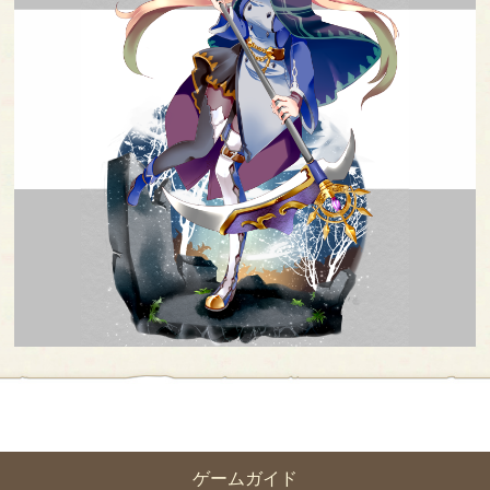
ゲームガイド