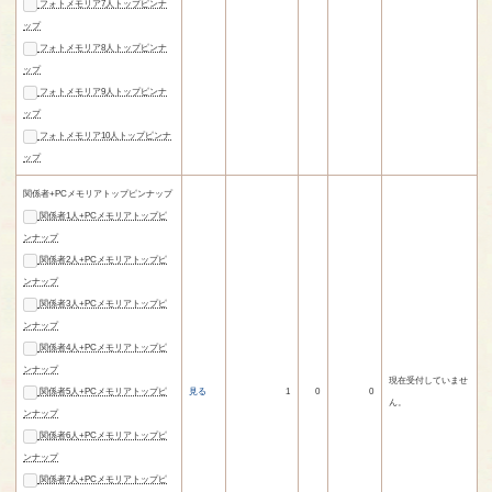
フォトメモリア7人トップピンナ
ップ
フォトメモリア8人トップピンナ
ップ
フォトメモリア9人トップピンナ
ップ
フォトメモリア10人トップピンナ
ップ
関係者+PCメモリアトップピンナップ
関係者1人+PCメモリアトップピ
ンナップ
関係者2人+PCメモリアトップピ
ンナップ
関係者3人+PCメモリアトップピ
ンナップ
関係者4人+PCメモリアトップピ
ンナップ
現在受付していませ
関係者5人+PCメモリアトップピ
見る
1
0
0
ん。
ンナップ
関係者6人+PCメモリアトップピ
ンナップ
関係者7人+PCメモリアトップピ