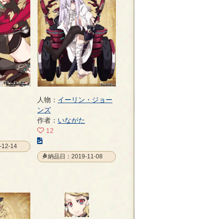
ペ
ー
ジ
人物：
イーリン・ジョー
ンズ
作者：
いながた
12
こ
12-14
の
納品日：2019-11-08
イ
ラ
ス
ト
の
ペ