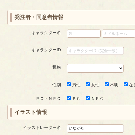
ジ
ジ
ジ
発注者・同意者情報
キャラクター名
キャラクターID
種族
性別
男性
女性
不明
な
ＰＣ・ＮＰＣ
ＰＣ
ＮＰＣ
イラスト情報
イラストレーター名