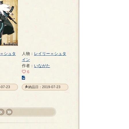
ー
ジ
＝シュタ
人物：
レイリー＝シュタ
イン
作者：
いながた
6
こ
の
07-23
納品日：2019-07-23
イ
ラ
ス
ト
の
ext
last
ペ
›
»
ー