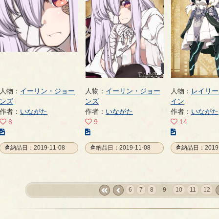
ジ
ジ
ジ
人物：
イーリン・ジョー
人物：
イーリン・ジョー
人物：
レイリー
ンズ
ンズ
イン
作者：
いながた
作者：
いながた
作者：
いながた
8
9
14
こ
こ
こ
の
の
の
納品日：2019-11-08
納品日：2019-11-08
納品日：2019-
イ
イ
イ
ラ
ラ
ラ
ス
ス
ス
ト
ト
ト
6
7
8
9
10
11
12
の
の
の
«
‹
n
ペ
ペ
ペ
first
prev
ー
ー
ー