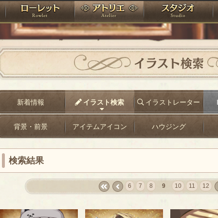
神殿
ローレット
アトリエ
raPartyProject
イラスト検索
新着情報
イラスト検索
イラストレーター
背景・前景
アイテムアイコン
ハウジング
検索結果
6
7
8
9
10
11
12
«
‹
n
first
prev