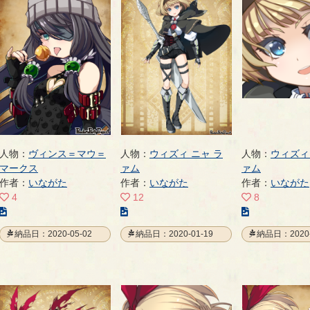
人物：
ヴィンス＝マウ＝
人物：
ウィズィ ニャ ラ
人物：
ウィズィ
マークス
ァム
ァム
作者：
いながた
作者：
いながた
作者：
いながた
4
12
8
こ
こ
こ
の
の
の
納品日：2020-05-02
納品日：2020-01-19
納品日：2020-
イ
イ
イ
ラ
ラ
ラ
ス
ス
ス
ト
ト
ト
の
の
の