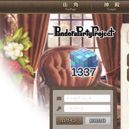
TOP
Pando
1337
メ
ー
パ
ル
ス