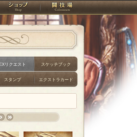
スタジオ
ショップ
闘技場
EXリクエスト
スケッチブック
スタンプ
エクストラカード
ext
last
›
»