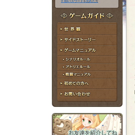
※ ID/パスワードを忘れた方
ア
ワ
ド
ー
レ
ド
ゲームガイド
ス
世界観
サイドストーリー
ゲームマニュアル
シナリオルール
アトリエルール
戦闘マニュアル
初めての方へ
お問い合わせ