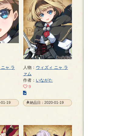
 ニャ ラ
人物：
ウィズィ ニャ ラ
ァム
作者：
いながた
9
こ
の
01-19
納品日：2020-01-19
イ
ラ
ス
ト
の