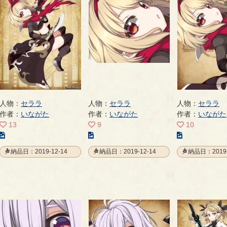
ペ
ペ
ペ
ー
ー
ー
ジ
ジ
ジ
人物：
セララ
人物：
セララ
人物：
セララ
作者：
いながた
作者：
いながた
作者：
いながた
13
9
10
こ
こ
こ
の
の
の
納品日：2019-12-14
納品日：2019-12-14
納品日：2019-
イ
イ
イ
ラ
ラ
ラ
ス
ス
ス
ト
ト
ト
の
の
の
ペ
ペ
ペ
ー
ー
ー