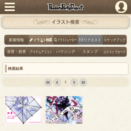
PandoraPartyProject
イラスト検索
新着情報
イラスト検索
イラストレーター
EXリクエスト
スケッチブック
背景・前景
アイテムアイコン
ハウジング
スタンプ
エクストラカード
検索結果
1
« first
‹
next ›
last »
prev