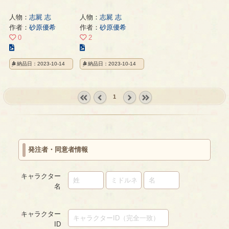
人物：
志屍 志
人物：
志屍 志
作者：
砂原優希
作者：
砂原優希
0
2
こ
こ
の
の
納品日：2023-10-14
納品日：2023-10-14
イ
イ
ラ
ラ
ス
ス
1
ト
ト
の
の
« first
‹
next ›
last »
ペ
ペ
prev
ー
ー
ジ
ジ
発注者・同意者情報
キャラクター
名
キャラクター
ID