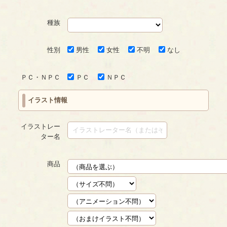
種族
性別
男性
女性
不明
なし
ＰＣ・ＮＰＣ
ＰＣ
ＮＰＣ
イラスト情報
イラストレー
ター名
商品