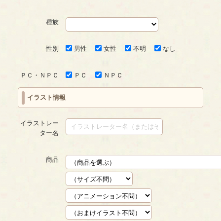
種族
性別
男性
女性
不明
なし
ＰＣ・ＮＰＣ
ＰＣ
ＮＰＣ
イラスト情報
イラストレー
ター名
商品