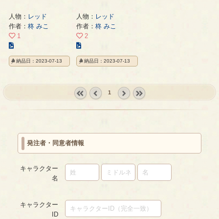
人物：
レッド
人物：
レッド
作者：
柊 みこ
作者：
柊 みこ
1
2
こ
こ
の
の
納品日：2023-07-13
納品日：2023-07-13
イ
イ
ラ
ラ
ス
ス
1
ト
ト
の
の
« first
‹
next ›
last »
ペ
ペ
prev
ー
ー
ジ
ジ
発注者・同意者情報
キャラクター
名
キャラクター
ID