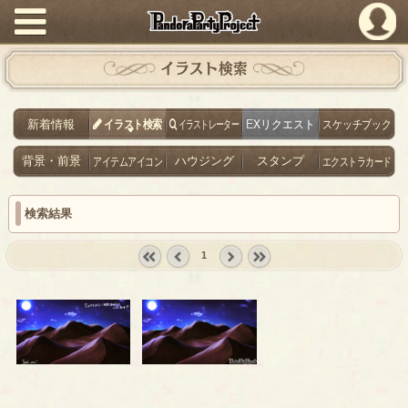
PandoraPartyProject
イラスト検索
新着情報
イラスト検索
イラストレーター
EXリクエスト
スケッチブック
背景・前景
アイテムアイコン
ハウジング
スタンプ
エクストラカード
検索結果
1
« first
‹
next ›
last »
prev