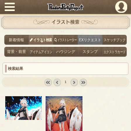
PandoraPartyProject
イラスト検索
新着情報
イラスト検索
イラストレーター
EXリクエスト
スケッチブック
背景・前景
アイテムアイコン
ハウジング
スタンプ
エクストラカード
検索結果
1
« first
‹
next ›
last »
prev