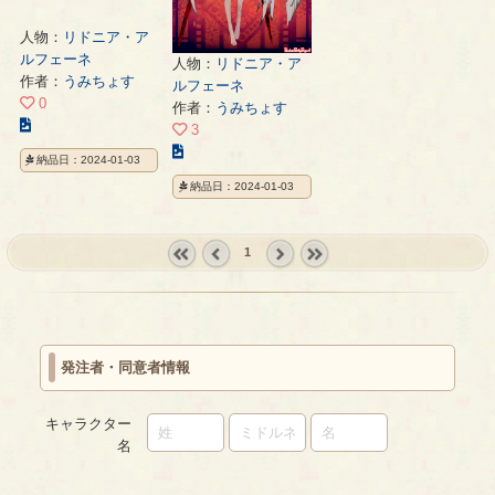
人物：
リドニア・ア
ルフェーネ
人物：
リドニア・ア
作者：
うみちょす
ルフェーネ
0
作者：
うみちょす
こ
3
の
こ
納品日：2024-01-03
イ
の
納品日：2024-01-03
ラ
イ
ス
ラ
ト
ス
1
の
ト
ペ
« first
‹
next ›
last »
の
ー
prev
ペ
ジ
ー
ジ
発注者・同意者情報
キャラクター
名