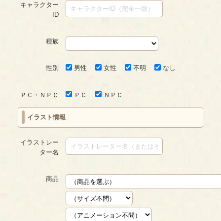
キャラクター
ID
種族
性別
男性
女性
不明
なし
ＰＣ・ＮＰＣ
ＰＣ
ＮＰＣ
イラスト情報
イラストレー
ター名
商品