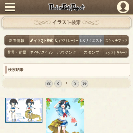
PandoraPartyProject
イラスト検索
新着情報
イラスト検索
イラストレーター
EXリクエスト
スケッチブック
背景・前景
アイテムアイコン
ハウジング
スタンプ
エクストラカード
検索結果
1
« first
‹
next ›
last »
prev