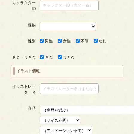
キャラクター
ID
種族
性別
男性
女性
不明
なし
ＰＣ・ＮＰＣ
ＰＣ
ＮＰＣ
イラスト情報
イラストレー
ター名
商品