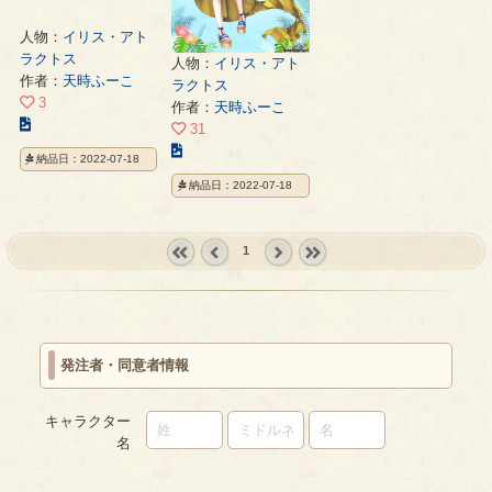
人物：
イリス・アト
ラクトス
人物：
イリス・アト
作者：
天時ふーこ
ラクトス
3
作者：
天時ふーこ
こ
31
の
こ
納品日：2022-07-18
イ
の
納品日：2022-07-18
ラ
イ
ス
ラ
ト
ス
1
の
ト
ペ
« first
‹
next ›
last »
の
ー
prev
ペ
ジ
ー
ジ
発注者・同意者情報
キャラクター
名