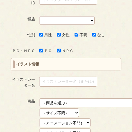
ID
種族
性別
男性
女性
不明
なし
ＰＣ・ＮＰＣ
ＰＣ
ＮＰＣ
イラスト情報
イラストレー
ター名
商品