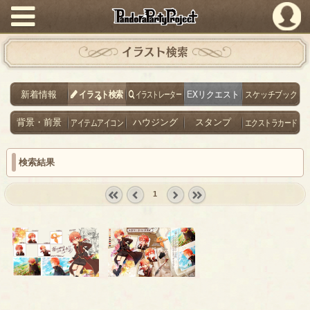
PandoraPartyProject
イラスト検索
新着情報
イラスト検索
イラストレーター
EXリクエスト
スケッチブック
背景・前景
アイテムアイコン
ハウジング
スタンプ
エクストラカード
検索結果
1
« first
‹
next ›
last »
prev