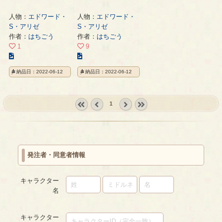
人物：
エドワード・
人物：
エドワード・
S・アリゼ
S・アリゼ
作者：
はちごう
作者：
はちごう
1
9
こ
こ
の
の
納品日：2022-06-12
納品日：2022-06-12
イ
イ
ラ
ラ
ス
ス
1
ト
ト
の
の
« first
‹
next ›
last »
ペ
ペ
prev
ー
ー
ジ
ジ
発注者・同意者情報
キャラクター
名
キャラクター