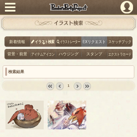
PandoraPartyProject
イラスト検索
新着情報
イラスト検索
イラストレーター
EXリクエスト
スケッチブック
背景・前景
アイテムアイコン
ハウジング
スタンプ
エクストラカード
検索結果
1
« first
‹
next ›
last »
prev