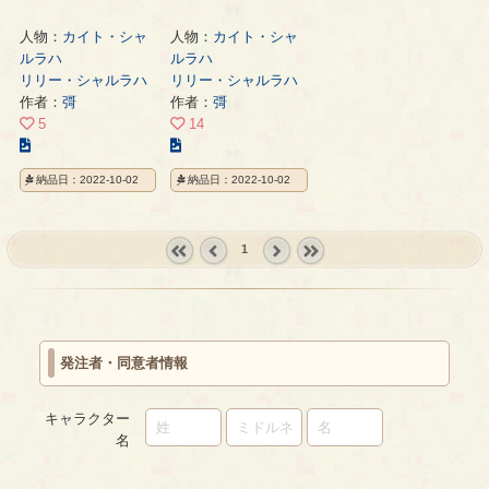
人物：
カイト・シャ
人物：
カイト・シャ
ルラハ
ルラハ
リリー・シャルラハ
リリー・シャルラハ
作者：
彁
作者：
彁
5
14
こ
こ
の
の
納品日：2022-10-02
納品日：2022-10-02
イ
イ
ラ
ラ
ス
ス
1
ト
ト
の
の
« first
‹
next ›
last »
ペ
ペ
prev
ー
ー
ジ
ジ
発注者・同意者情報
キャラクター
名