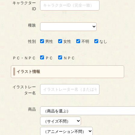
キャラクター
ID
種族
性別
男性
女性
不明
なし
ＰＣ・ＮＰＣ
ＰＣ
ＮＰＣ
イラスト情報
イラストレー
ター名
商品