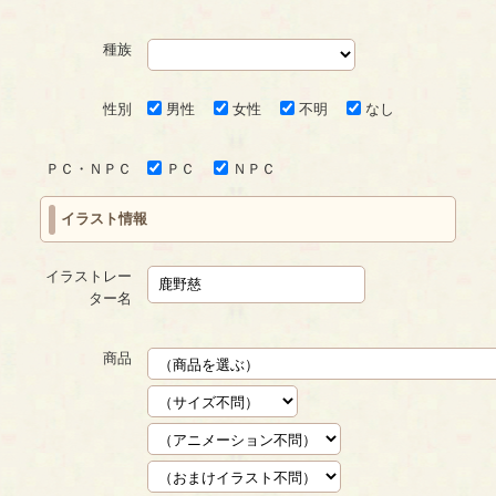
種族
性別
男性
女性
不明
なし
ＰＣ・ＮＰＣ
ＰＣ
ＮＰＣ
イラスト情報
イラストレー
ター名
商品