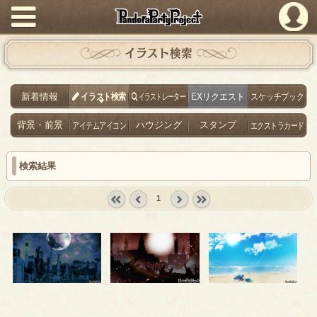
PandoraPartyProject
イラスト検索
新着情報
イラスト検索
イラストレーター
EXリクエスト
スケッチブック
背景・前景
アイテムアイコン
ハウジング
スタンプ
エクストラカード
検索結果
1
« first
‹
next ›
last »
prev