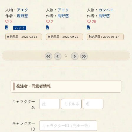
人物：
アエク
人物：
アエク
人物：
カンベエ
作者：
鹿野慈
作者：
鹿野慈
作者：
鹿野慈
3
2
26
こ
こ
こ
おまけ
の
の
の
納品日：2023-03-15
納品日：2022-09-22
納品日：2020-06-17
イ
イ
イ
ラ
ラ
ラ
ス
ス
ス
1
ト
ト
ト
の
の
の
« first
‹
next ›
last »
ペ
ペ
ペ
prev
ー
ー
ー
ジ
ジ
ジ
発注者・同意者情報
キャラクター
名
キャラクター
ID