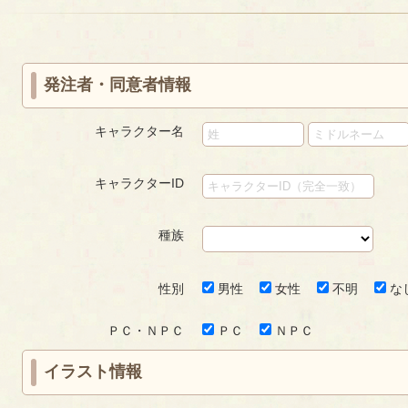
«
‹
next
last
ペ
first
prev
›
»
ー
ジ
発注者・同意者情報
キャラクター名
キャラクターID
種族
性別
男性
女性
不明
な
ＰＣ・ＮＰＣ
ＰＣ
ＮＰＣ
イラスト情報