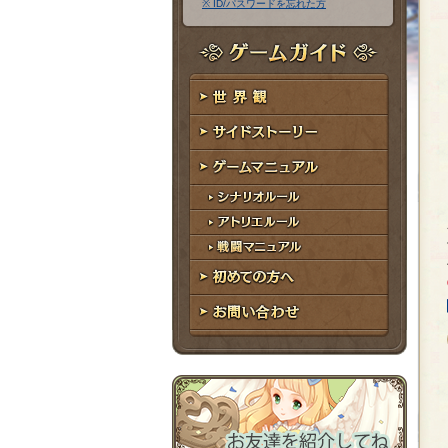
※ ID/パスワードを忘れた方
ア
ワ
ド
ー
レ
ド
ゲームガイド
ス
世界観
サイドストーリー
ゲームマニュアル
シナリオルール
アトリエルール
戦闘マニュアル
初めての方へ
お問い合わせ