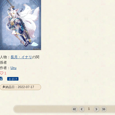
人物：
長月・イナリ
の関
係者
作者：
Uru
1
こ
おまけ
の
納品日：2022-07-17
イ
ラ
ス
ト
1
の