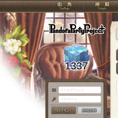
TOP
Pando
1337
メ
ー
パ
ル
ス