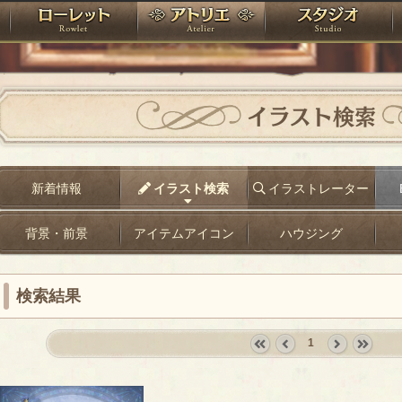
神殿
ローレット
アトリエ
raPartyProject
イラスト検索
新着情報
イラスト検索
イラストレーター
背景・前景
アイテムアイコン
ハウジング
検索結果
1
«
‹
next
last
first
prev
›
»