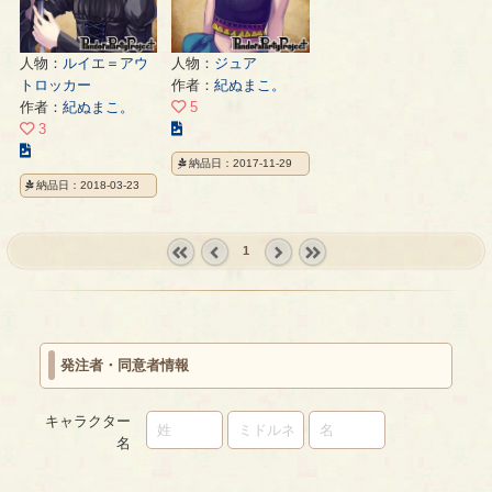
人物：
ルイエ＝アウ
人物：
ジュア
トロッカー
作者：
紀ぬまこ。
作者：
紀ぬまこ。
5
こ
3
こ
の
納品日：2017-11-29
の
イ
納品日：2018-03-23
イ
ラ
ラ
ス
ス
ト
1
ト
の
« first
‹
next ›
last »
の
ペ
prev
ペ
ー
ー
ジ
ジ
発注者・同意者情報
キャラクター
名