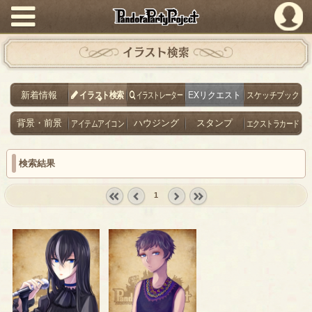
PandoraPartyProject
イラスト検索
新着情報
イラスト検索
イラストレーター
EXリクエスト
スケッチブック
背景・前景
アイテムアイコン
ハウジング
スタンプ
エクストラカード
検索結果
1
« first
‹
next ›
last »
prev