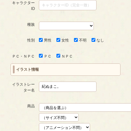
キャラクター
ID
種族
性別
男性
女性
不明
なし
ＰＣ・ＮＰＣ
ＰＣ
ＮＰＣ
イラスト情報
イラストレー
ター名
商品