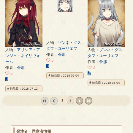
の
ト
ト
ペ
の
の
ー
ペ
ペ
ジ
ー
ー
ジ
ジ
人物：
ゾンネ・グス
タフ・ユーリエフ
人物：
アリシア・ア
人物：
ゾンネ・グス
作者：
蒼那
ンジェ・ネイリヴォ
タフ・ユーリエフ
3
ーム
作者：
蒼那
こ
作者：
蒼那
3
の
こ
5
納品日：2018-05-04
イ
こ
の
納品日：2018-05-04
ラ
の
イ
納品日：2018-07-12
ス
イ
ラ
ト
ラ
ス
1
2
の
ス
ト
ペ
« first
‹
next ›
last »
ト
の
ー
prev
の
ペ
ジ
ペ
ー
ー
ジ
発注者・同意者情報
ジ