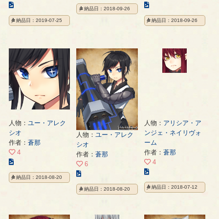
の
こ
こ
納品日：2018-09-26
イ
の
の
納品日：2019-07-25
納品日：2018-09-26
ラ
イ
イ
ス
ラ
ラ
ト
ス
ス
の
ト
ト
ペ
の
の
ー
ペ
ペ
ジ
ー
ー
ジ
ジ
人物：
ユー・アレク
人物：
アリシア・ア
シオ
ンジェ・ネイリヴォ
人物：
ユー・アレク
作者：
蒼那
ーム
シオ
4
作者：
蒼那
作者：
蒼那
こ
4
6
の
こ
こ
納品日：2018-08-20
イ
の
の
納品日：2018-07-12
納品日：2018-08-20
ラ
イ
イ
ス
ラ
ラ
ト
ス
ス