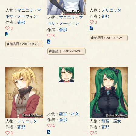
人物：
マニエラ・マ
人物：
メリエッタ
ギサ・メーヴィン
作者：
蒼那
人物：
マニエラ・マ
作者：
蒼那
3
ギサ・メーヴィン
こ
3
作者：
蒼那
こ
の
6
納品日：2019-07-25
の
イ
こ
納品日：2019-09-29
イ
ラ
の
納品日：2019-09-29
ラ
ス
イ
ス
ト
ラ
ト
の
ス
の
ペ
ト
ペ
ー
の
ー
ジ
ペ
ジ
ー
ジ
人物：
龍宮・巫女
作者：
蒼那
人物：
メリエッタ
人物：
龍宮・巫女
4
作者：
蒼那
作者：
蒼那
こ
3
5