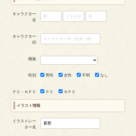
キャラクター
名
キャラクター
ID
種族
性別
男性
女性
不明
なし
ＰＣ・ＮＰＣ
ＰＣ
ＮＰＣ
イラスト情報
イラストレー
ター名