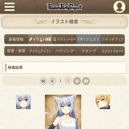
PandoraPartyProject
イラスト検索
新着情報
イラスト検索
イラストレーター
EXリクエスト
スケッチブック
背景・前景
アイテムアイコン
ハウジング
スタンプ
エクストラカード
検索結果
1
2
« first
‹
next ›
last »
prev