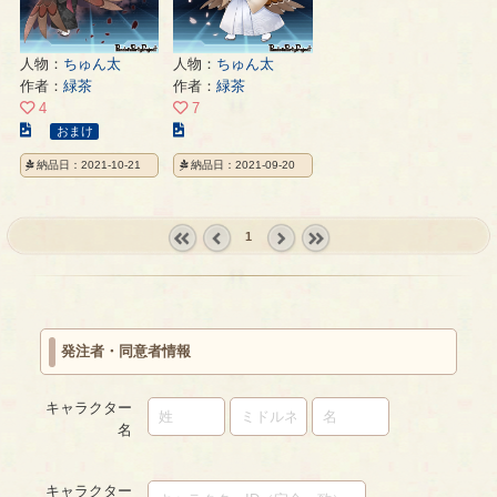
人物：
ちゅん太
人物：
ちゅん太
作者：
緑茶
作者：
緑茶
4
7
こ
こ
おまけ
の
の
納品日：2021-10-21
納品日：2021-09-20
イ
イ
ラ
ラ
ス
ス
1
ト
ト
の
の
« first
‹
next ›
last »
ペ
ペ
prev
ー
ー
ジ
ジ
発注者・同意者情報
キャラクター
名
キャラクター