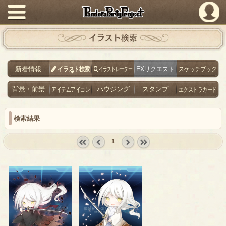
PandoraPartyProject
イラスト検索
新着情報
イラスト検索
イラストレーター
EXリクエスト
スケッチブック
背景・前景
アイテムアイコン
ハウジング
スタンプ
エクストラカード
検索結果
1
« first
‹
next ›
last »
prev