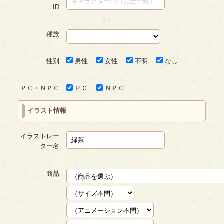
ID
種族
性別
男性
女性
不明
なし
ＰＣ・ＮＰＣ
ＰＣ
ＮＰＣ
イラスト情報
イラストレー
ター名
商品