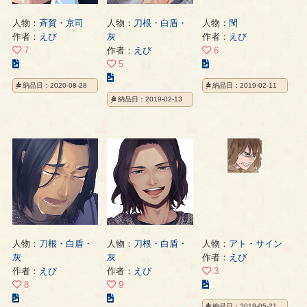
人物：
斉賀・京司
人物：
刀根・白盾・
人物：
閠
作者：
えび
灰
作者：
えび
7
作者：
えび
6
こ
こ
5
の
こ
の
納品日：2020-08-28
納品日：2019-02-11
イ
の
イ
納品日：2019-02-13
ラ
イ
ラ
ス
ラ
ス
ト
ス
ト
の
ト
の
ペ
の
ペ
ー
ペ
ー
ジ
ー
ジ
ジ
人物：
刀根・白盾・
人物：
刀根・白盾・
人物：
アト・サイン
灰
灰
作者：
えび
作者：
えび
作者：
えび
3
こ
8
9
こ
こ
の
納品日：2018-05-21