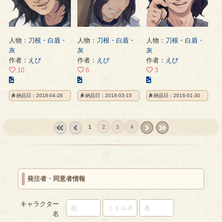
ジ
ジ
ジ
人物：
刀根・白盾・
人物：
刀根・白盾・
人物：
刀根・白盾・
灰
灰
灰
作者：
えび
作者：
えび
作者：
えび
10
6
3
こ
こ
こ
の
の
の
納品日：2018-04-28
納品日：2018-03-15
納品日：2018-01-30
イ
イ
イ
ラ
ラ
ラ
ス
ス
ス
1
2
3
4
ト
ト
ト
の
の
の
« first
‹
next ›
last »
ペ
ペ
ペ
prev
ー
ー
ー
ジ
ジ
ジ
発注者・同意者情報
キャラクター
名