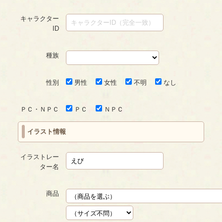
キャラクター
ID
種族
性別
男性
女性
不明
なし
ＰＣ・ＮＰＣ
ＰＣ
ＮＰＣ
イラスト情報
イラストレー
ター名
商品