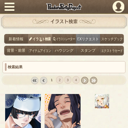
PandoraPartyProject
イラスト検索
新着情報
イラスト検索
イラストレーター
EXリクエスト
スケッチブック
背景・前景
アイテムアイコン
ハウジング
スタンプ
エクストラカード
検索結果
1
2
3
4
« first
‹
next ›
last »
prev