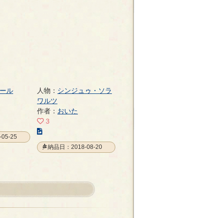
ー
ジ
ール
人物：
シンジュゥ・ソラ
ワルツ
作者：
おいた
3
こ
05-25
の
納品日：2018-08-20
イ
ラ
ス
ト
の
ペ
ー