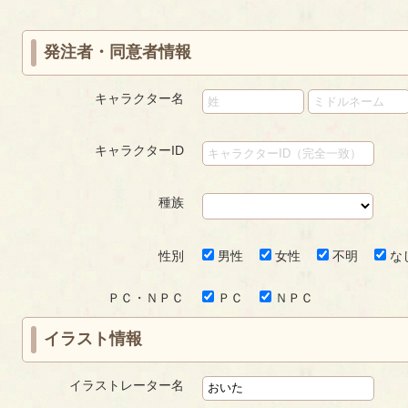
ジ
ジ
発注者・同意者情報
キャラクター名
キャラクターID
種族
性別
男性
女性
不明
な
ＰＣ・ＮＰＣ
ＰＣ
ＮＰＣ
イラスト情報
イラストレーター名