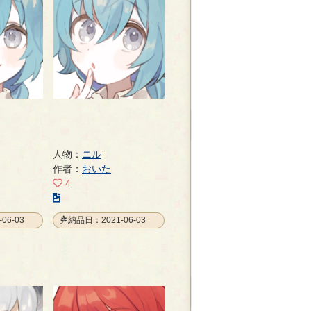
人物：
ニル
作者：
おいた
4
こ
の
06-03
納品日：2021-06-03
イ
ラ
ス
ト
の
ペ