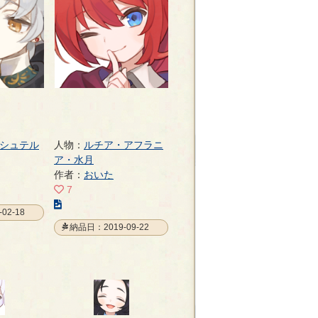
ー
ジ
シュテル
人物：
ルチア・アフラニ
ア・水月
作者：
おいた
7
こ
02-18
の
納品日：2019-09-22
イ
ラ
ス
ト
の
ペ