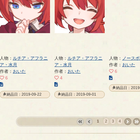
ジ
ジ
ジ
人物：
ルチア・アフラニ
人物：
ルチア・アフラニ
人物：
ノースポ
ア・水月
ア・水月
作者：
おいた
作者：
おいた
作者：
おいた
6
こ
6
4
こ
こ
の
納品日：2019-
の
の
イ
納品日：2019-09-22
納品日：2019-09-01
イ
イ
ラ
ラ
ラ
ス
ス
ス
ト
ト
ト
の
1
2
3
4
の
の
ペ
«
‹
next
last
ペ
ペ
ー
first
prev
›
»
ー
ー
ジ