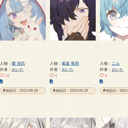
人物：
耀 澄恋
人物：
紫暮 竜胆
人物：
ニル
作者：
おいた
作者：
おいた
作者：
おいた
10
4
4
こ
こ
こ
の
の
の
納品日：2023-06-26
納品日：2023-05-28
納品日：2021-
イ
イ
イ
ラ
ラ
ラ
ス
ス
ス
ト
ト
ト
の
の
の
ペ
ペ
ペ