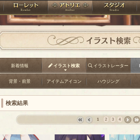
神殿
ローレット
アトリエ
raPartyProject
イラスト検索
新着情報
イラスト検索
イラストレーター
背景・前景
アイテムアイコン
ハウジング
検索結果
1
2
3
4
«
‹
next
last
first
prev
›
»