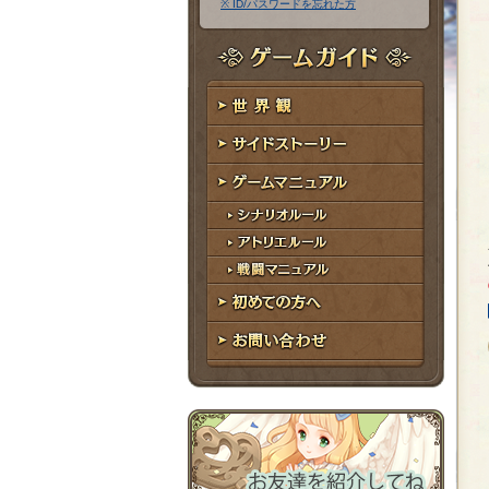
※ ID/パスワードを忘れた方
ア
ワ
ド
ー
レ
ド
ゲームガイド
ス
世界観
サイドストーリー
ゲームマニュアル
シナリオルール
アトリエルール
戦闘マニュアル
初めての方へ
お問い合わせ