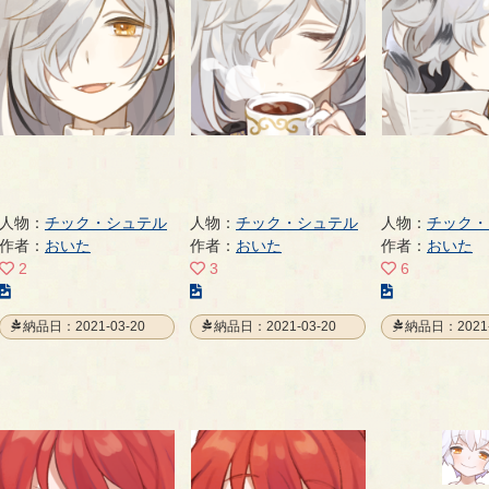
ー
ー
ー
ジ
ジ
ジ
人物：
チック・シュテル
人物：
チック・シュテル
人物：
チック・
作者：
おいた
作者：
おいた
作者：
おいた
2
3
6
こ
こ
こ
の
の
の
納品日：2021-03-20
納品日：2021-03-20
納品日：2021-
イ
イ
イ
ラ
ラ
ラ
ス
ス
ス
ト
ト
ト
の
の
の
ペ
ペ
ペ
ー
ー
ー