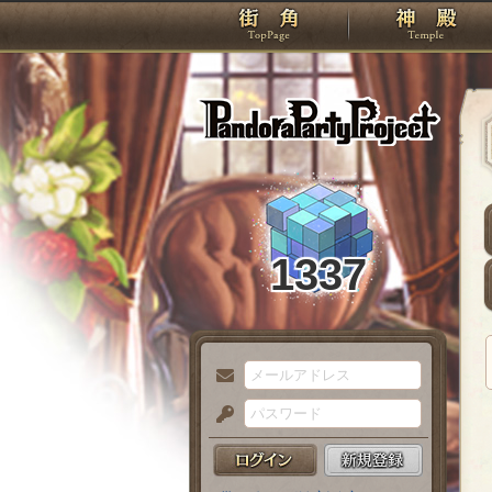
TOP
Pando
1337
メ
ー
パ
ル
ス