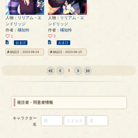
人物：
リリアム・エ
人物：
リリアム・エ
ンドリッジ
ンドリッジ
作者：
橘知怜
作者：
橘知怜
1
3
こ
こ
おまけ
おまけ
の
の
納品日：2023-08-24
納品日：2023-06-15
イ
イ
ラ
ラ
ス
ス
1
ト
ト
« first
‹
next ›
last »
の
の
prev
ペ
ペ
ー
ー
ジ
ジ
発注者・同意者情報
キャラクター
名