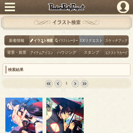
PandoraPartyProject
イラスト検索
新着情報
イラスト検索
イラストレーター
EXリクエスト
スケッチブック
背景・前景
アイテムアイコン
ハウジング
スタンプ
エクストラカード
検索結果
1
« first
‹
next ›
last »
prev