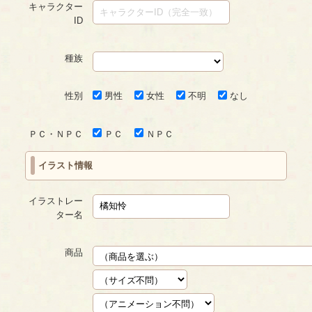
キャラクター
ID
種族
性別
男性
女性
不明
なし
ＰＣ・ＮＰＣ
ＰＣ
ＮＰＣ
イラスト情報
イラストレー
ター名
商品