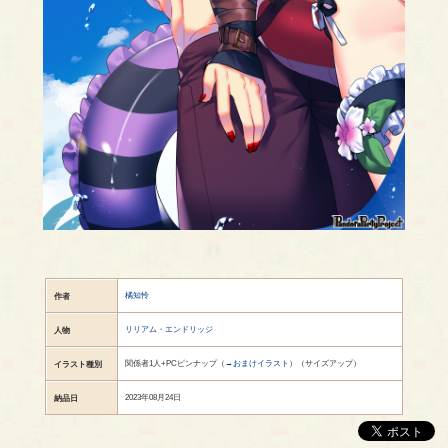
橘知怜
作者
リリアム・エンドリッジ
人物
関係者1人+PCピンナップ（
→おまけイラスト
）（サイズアップ）
イラスト種別
2023年08月24日
納品日