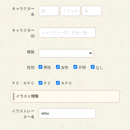
キャラクター
名
キャラクター
ID
種族
性別
男性
女性
不明
なし
ＰＣ・ＮＰＣ
ＰＣ
ＮＰＣ
イラスト情報
イラストレー
ター名