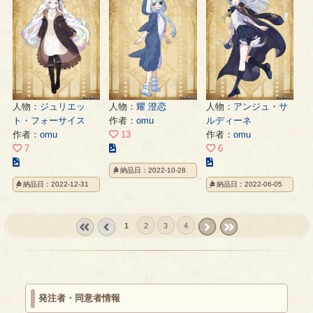
の
の
の
ペ
ペ
ペ
ー
ー
ー
ジ
ジ
ジ
人物：
ジュリエッ
人物：
耀 澄恋
人物：
アンジュ・サ
ト・フォーサイス
作者：
omu
ルディーネ
作者：
omu
13
作者：
omu
こ
7
6
こ
の
こ
納品日：2022-10-28
の
イ
の
納品日：2022-12-31
納品日：2022-06-05
イ
ラ
イ
ラ
ス
ラ
ス
ト
ス
1
2
3
4
ト
の
ト
« first
‹
next ›
last »
の
ペ
の
prev
ペ
ー
ペ
ー
ジ
ー
ジ
ジ
発注者・同意者情報