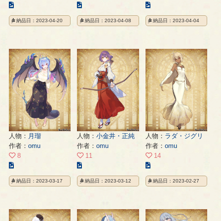
こ
こ
こ
の
の
の
納品日：2023-04-20
納品日：2023-04-08
納品日：2023-04-04
イ
イ
イ
ラ
ラ
ラ
ス
ス
ス
ト
ト
ト
の
の
の
ペ
ペ
ペ
ー
ー
ー
ジ
ジ
ジ
人物：
月瑠
人物：
小金井・正純
人物：
ラダ・ジグリ
作者：
omu
作者：
omu
作者：
omu
8
11
14
こ
こ
こ
の
の
の
納品日：2023-03-17
納品日：2023-03-12
納品日：2023-02-27
イ
イ
イ
ラ
ラ
ラ
ス
ス
ス
ト
ト
ト