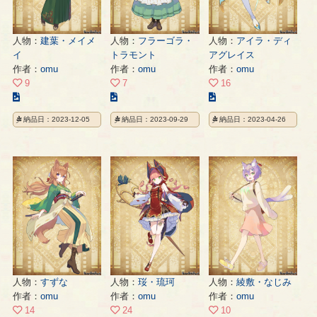
人物：
建葉・メイメ
人物：
フラーゴラ・
人物：
アイラ・ディ
イ
トラモント
アグレイス
作者：
omu
作者：
omu
作者：
omu
9
7
16
こ
こ
こ
の
の
の
納品日：2023-12-05
納品日：2023-09-29
納品日：2023-04-26
イ
イ
イ
ラ
ラ
ラ
ス
ス
ス
ト
ト
ト
の
の
の
ペ
ペ
ペ
ー
ー
ー
ジ
ジ
ジ
人物：
すずな
人物：
珱・琉珂
人物：
綾敷・なじみ
作者：
omu
作者：
omu
作者：
omu
14
24
10