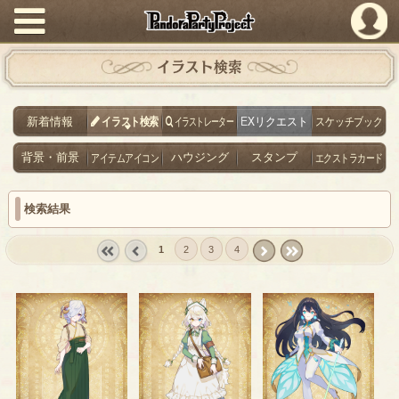
PandoraPartyProject
イラスト検索
新着情報
イラスト検索
イラストレーター
EXリクエスト
スケッチブック
背景・前景
アイテムアイコン
ハウジング
スタンプ
エクストラカード
検索結果
1
2
3
4
« first
‹
next ›
last »
prev