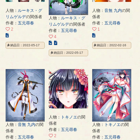
人物：
ルーキス・グ
人物：
音無 九内
の関
リムゲルデ
の関係者
係者
人物：
ルーキス・グ
作者：
五元尋春
作者：
五元尋春
リムゲルデ
の関係者
2
1
作者：
五元尋春
こ
こ
4
の
の
こ
納品日：2022-05-17
納品日：2022-02-16
イ
イ
の
納品日：2022-05-17
ラ
ラ
イ
ス
ス
ラ
ト
ト
ス
の
の
ト
ペ
ペ
の
ー
ー
ペ
ジ
ジ
ー
ジ
人物：
トキノエ
の関
係者
人物：
音無 九内
の関
人物：
トキノエ
の関
作者：
五元尋春
係者
係者
2
作者：
五元尋春
作者：
五元尋春