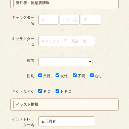
発注者・同意者情報
キャラクター
名
キャラクター
ID
種族
性別
男性
女性
不明
なし
ＰＣ・ＮＰＣ
ＰＣ
ＮＰＣ
イラスト情報
イラストレー
ター名