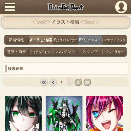
PandoraPartyProject
イラスト検索
新着情報
イラスト検索
イラストレーター
EXリクエスト
スケッチブック
背景・前景
アイテムアイコン
ハウジング
スタンプ
エクストラカード
検索結果
1
2
« first
‹
next ›
last »
prev