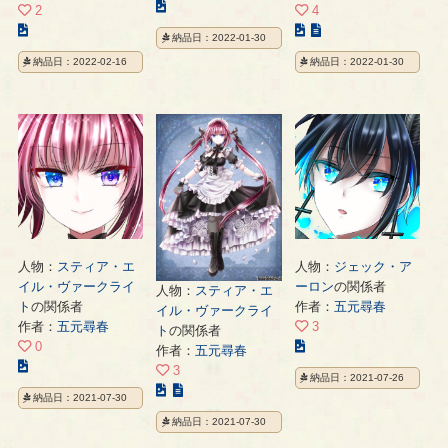
こ
2
4
の
こ
こ
納品日：2022-01-30
イ
の
の
納品日：2022-02-16
納品日：2022-01-30
ラ
イ
イ
ス
ラ
ラ
ト
ス
ス
の
ト
ト
ペ
の
の
ー
ペ
ペ
ジ
ー
ー
ジ
ジ
人物：
スティア・エ
人物：
ジェック・ア
イル・ヴァークライ
ーロン
の関係者
人物：
スティア・エ
ト
の関係者
作者：
五元尋春
イル・ヴァークライ
作者：
五元尋春
3
ト
の関係者
こ
0
作者：
五元尋春
こ
の
3
納品日：2021-07-26
の
イ
こ
納品日：2021-07-30
イ
ラ
の
納品日：2021-07-30
ラ
ス
イ
ス
ト