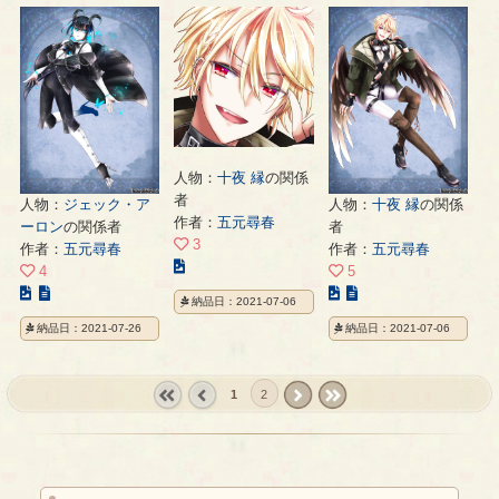
ラ
ト
の
ス
の
ペ
ト
ペ
ー
の
ー
ジ
ペ
ジ
ー
ジ
人物：
十夜 縁
の関係
者
人物：
ジェック・ア
人物：
十夜 縁
の関係
作者：
五元尋春
ーロン
の関係者
者
3
作者：
五元尋春
作者：
五元尋春
こ
4
5
の
こ
こ
納品日：2021-07-06
イ
の
の
納品日：2021-07-26
納品日：2021-07-06
ラ
イ
イ
ス
ラ
ラ
ト
ス
ス
1
2
の
ト
ト
ペ
« first
‹
next ›
last »
の
の
ー
prev
ペ
ペ
ジ
ー
ー
ジ
ジ