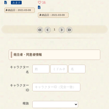
こ
16
おまけ
の
こ
納品日：2021-03-09
イ
の
納品日：2021-03-09
ラ
イ
ス
ラ
ト
ス
1
の
ト
« first
‹
next ›
last »
ペ
の
prev
ー
ペ
ジ
ー
ジ
発注者・同意者情報
キャラクター
名
キャラクター
ID
種族