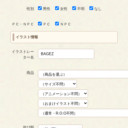
性別
男性
女性
不明
なし
ＰＣ・ＮＰＣ
ＰＣ
ＮＰＣ
イラスト情報
イラストレー
ター名
商品
並び順