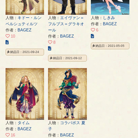
人物：
キドー・ルン
人物：
エイヴァン＝
人物：
しきみ
ペルシュティルツ
フルブス＝グラキオ
作者：
BAGEZ
作者：
BAGEZ
ール
6
こ
10
作者：
BAGEZ
こ
の
8
納品日：2021-05-05
の
こ
イ
納品日：2021-09-24
イ
の
ラ
納品日：2021-09-12
ラ
イ
ス
ス
ラ
ト
ト
ス
の
の
ト
ペ
ペ
の
ー
ー
ペ
ジ
ジ
ー
ジ
人物：
タイム
人物：
コラバポス 夏
作者：
BAGEZ
子
16
作者：
BAGEZ