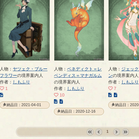
人物：
ヤツェク・ブルー
人物：
ベネディクト＝レ
人物：
ジェック
フラワー
の境界案内人
ベンディス＝マナガルム
ン
の境界案内人
作者：
しもふり
の境界案内人
作者：
しもふり
1
作者：
しもふり
7
こ
こ
10
の
こ
の
納品日：2021-04-01
納品日：2020-
イ
の
イ
納品日：2020-12-16
ラ
イ
ラ
ス
ラ
ス
ト
ス
ト
1
の
ト
の