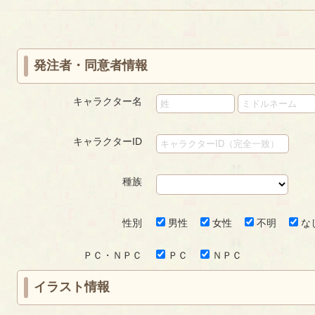
«
‹
next
last
ペ
の
ペ
first
prev
›
»
ー
ペ
ー
ジ
ー
ジ
ジ
発注者・同意者情報
キャラクター名
キャラクターID
種族
性別
男性
女性
不明
な
ＰＣ・ＮＰＣ
ＰＣ
ＮＰＣ
イラスト情報