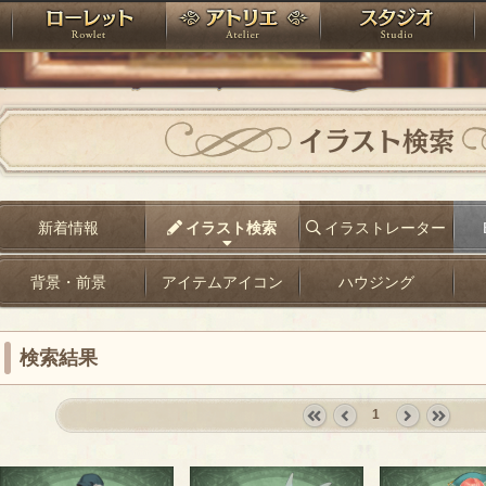
神殿
ローレット
アトリエ
raPartyProject
イラスト検索
新着情報
イラスト検索
イラストレーター
背景・前景
アイテムアイコン
ハウジング
検索結果
1
«
‹
next
last
first
prev
›
»