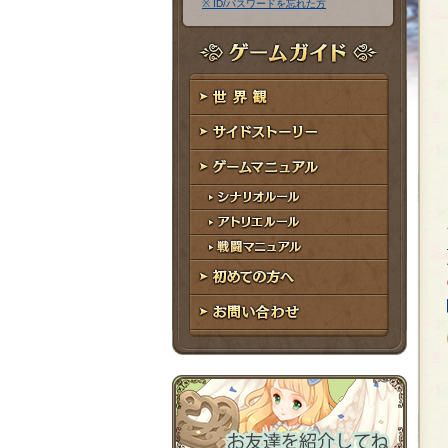
※ ID/パスワードを忘れた方
ア
ワ
ド
ー
レ
ド
ゲームガイド
ス
世界観
サイドストーリー
ゲームマニュアル
シナリオルール
アトリエルール
戦闘マニュアル
初めての方へ
お問い合わせ