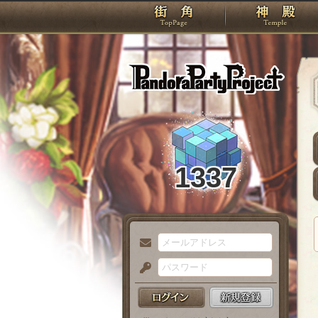
TOP
Pando
1337
メ
ー
パ
ル
ス