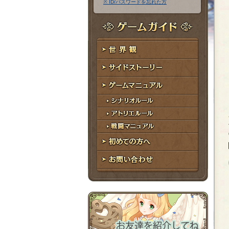
※ ID/パスワードを忘れた方
ア
ワ
ド
ー
レ
ド
ゲームガイド
ス
世界観
サイドストーリー
ゲームマニュアル
シナリオルール
アトリエルール
戦闘マニュアル
初めての方へ
お問い合わせ