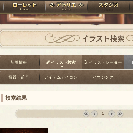
神殿
ローレット
アトリエ
raPartyProject
イラスト検索
新着情報
イラスト検索
イラストレーター
背景・前景
アイテムアイコン
ハウジング
検索結果
1
«
‹
next
last
first
prev
›
»