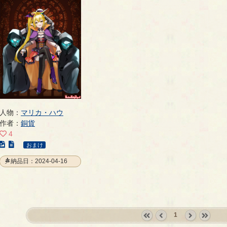
人物：
マリカ・ハウ
作者：
銅貨
4
こ
おまけ
の
納品日：2024-04-16
イ
ラ
ス
ト
の
1
ペ