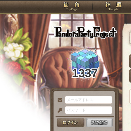
TOP
Pando
1337
メ
ー
パ
ル
ス