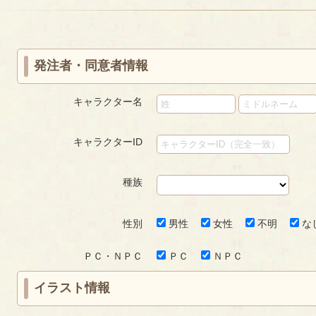
«
‹
next
last
ー
first
prev
›
»
ジ
発注者・同意者情報
キャラクター名
キャラクターID
種族
性別
男性
女性
不明
な
ＰＣ・ＮＰＣ
ＰＣ
ＮＰＣ
イラスト情報