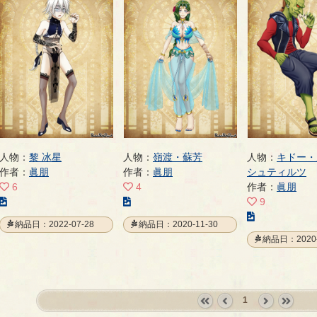
人物：
黎 冰星
人物：
嶺渡・蘇芳
人物：
キドー・
作者：
眞朋
作者：
眞朋
シュティルツ
6
4
作者：
眞朋
こ
こ
9
の
の
こ
納品日：2022-07-28
納品日：2020-11-30
イ
イ
の
納品日：2020-
ラ
ラ
イ
ス
ス
ラ
ト
ト
ス
の
の
ト
1
ペ
ペ
の