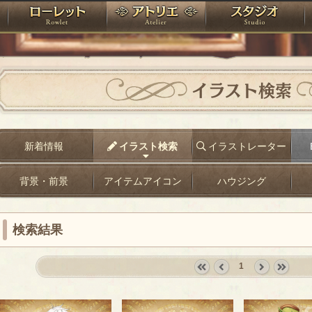
神殿
ローレット
アトリエ
raPartyProject
イラスト検索
新着情報
イラスト検索
イラストレーター
背景・前景
アイテムアイコン
ハウジング
検索結果
1
«
‹
next
last
first
prev
›
»