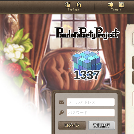
TOP
Pando
1337
メ
ー
パ
ル
ス