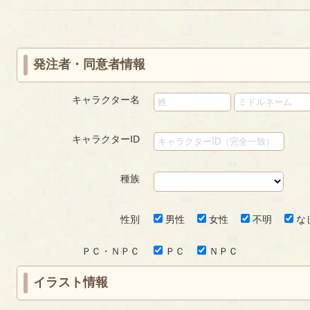
«
‹
next
last
ー
ー
ペ
first
prev
›
»
ジ
ジ
ー
ジ
発注者・同意者情報
キャラクター名
キャラクターID
種族
性別
男性
女性
不明
な
ＰＣ・ＮＰＣ
ＰＣ
ＮＰＣ
イラスト情報