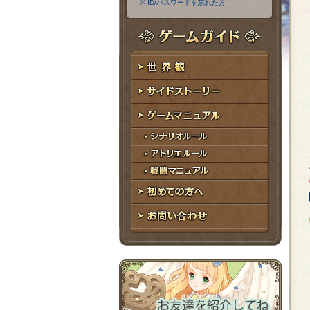
※ ID/パスワードを忘れた方
ア
ワ
ド
ー
レ
ド
ゲームガイド
ス
世界観
サイドストーリー
ゲームマニュアル
シナリオルール
アトリエルール
戦闘マニュアル
初めての方へ
お問い合わせ