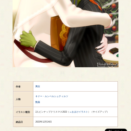
萬吉
作者
キドー・ルンペルシュティルツ
人物
艶蕗
2人ピンナップクリスマス2023（
→おまけイラスト
）（サイズアップ）
イラスト種別
2023年12月24日
納品日