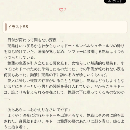
2
イラストSS
日付が変わって間もない深夜──。
艶蕗はいつ戻るかもわからないキドー・ルンペルシュティルツの帰り
を待ち続けていた。睡魔が兆し始め、ソファーに腰掛ける艶蕗はうつら
うつらとしている。
艶蕗の色香を引き立たせる薄化粧も、女性らしい魅惑的な服装も、す
べてはキドーのために準備したものだった。その準備が報われない夜も
何度もあった。頻繁に艶蕗の下に訪れる方が珍しいくらいだ。
愛人に等しい複数の存在がいることも黙認し、艶蕗はどうしようもな
いほどにキドーという男との関係を受け入れていた。だからこそキドー
は、誰よりも甘えられる存在として、艶蕗の下に戻ってくるものなのか
──。
「あらあら……おかえりなさいでやす」
ようやく深夜に訪れたキドーを出迎えるなり、艶蕗はその腰に腕を回
された。身長差もあり、キドーは艶蕗の腰のあたりに顔を寄せ、縋るよ
うに抱き着く。