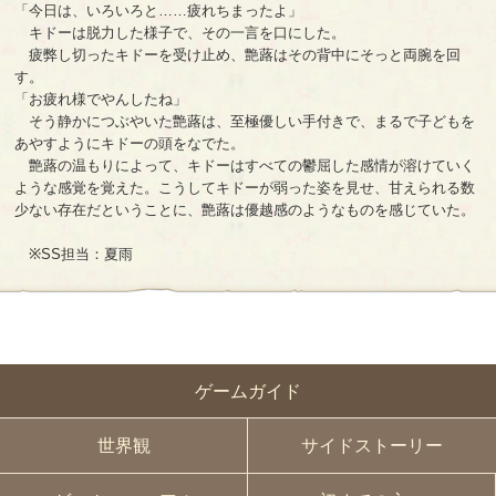
「今日は、いろいろと……疲れちまったよ」
キドーは脱力した様子で、その一言を口にした。
疲弊し切ったキドーを受け止め、艶蕗はその背中にそっと両腕を回
す。
「お疲れ様でやんしたね」
そう静かにつぶやいた艶蕗は、至極優しい手付きで、まるで子どもを
あやすようにキドーの頭をなでた。
艶蕗の温もりによって、キドーはすべての鬱屈した感情が溶けていく
ような感覚を覚えた。こうしてキドーが弱った姿を見せ、甘えられる数
少ない存在だということに、艶蕗は優越感のようなものを感じていた。
※SS担当：夏雨
ゲームガイド
世界観
サイドストーリー