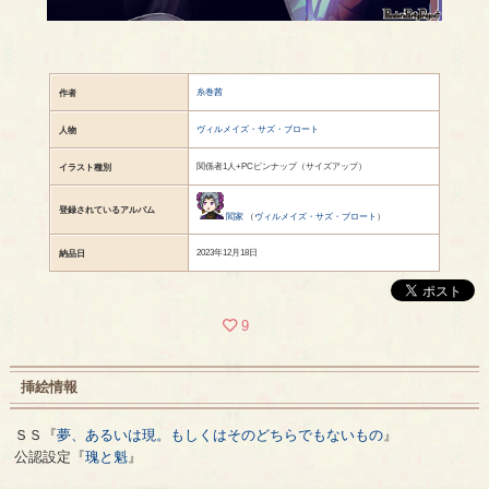
糸巻茜
作者
ヴィルメイズ・サズ・ブロート
人物
関係者1人+PCピンナップ（サイズアップ）
イラスト種別
登録されているアルバム
閻家
（
ヴィルメイズ・サズ・ブロート
）
2023年12月18日
納品日
9
挿絵情報
ＳＳ『
夢、あるいは現。もしくはそのどちらでもないもの
』
公認設定『
瑰と魁
』