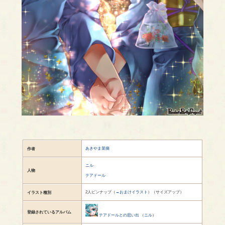
あきやま菜摘
作者
ニル
人物
テアドール
2人ピンナップ（
→おまけイラスト
）（サイズアップ）
イラスト種別
登録されているアルバム
テアドールとの思い出
（
ニル
）