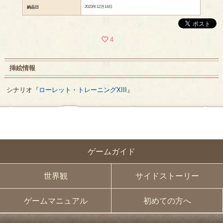
2023年12月14日
納品日
4
挿絵情報
シナリオ『
ローレット・トレーニングXIII
』
ゲームガイド
世界観
サイドストーリー
ゲームマニュアル
初めての方へ