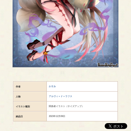
かすみ
作者
アルヴィ＝ド＝ラフス
人物
関係者イラスト（サイズアップ）
イラスト種別
2023年12月09日
納品日