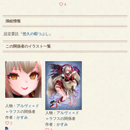
4
挿絵情報
設定委託『
悠久の暇つぶし
』
この関係者のイラスト一覧
人物：
アルヴィ＝ド
＝ラフス
の関係者
人物：
アルヴィ＝ド
作者：
かすみ
＝ラフス
の関係者
2
作者：
かすみ
こ