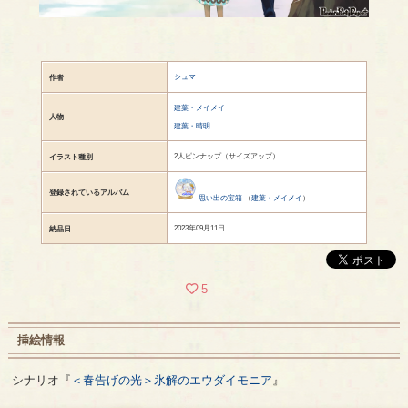
シュマ
作者
建葉・メイメイ
人物
建葉・晴明
2人ピンナップ（サイズアップ）
イラスト種別
登録されているアルバム
思い出の宝箱
（
建葉・メイメイ
）
2023年09月11日
納品日
5
挿絵情報
シナリオ『
＜春告げの光＞氷解のエウダイモニア
』