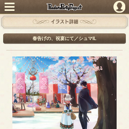
PandoraPartyProject
イラスト詳細
春告げの、祝宴にて／シュマIL