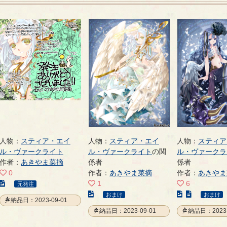
人物：
スティア・エイ
人物：
スティア・エイ
人物：
スティア
ル・ヴァークライト
ル・ヴァークライト
の関
ル・ヴァークラ
作者：
あきやま菜摘
係者
係者
0
作者：
あきやま菜摘
作者：
あきやま
こ
1
6
元発注
の
こ
こ
おまけ
おまけ
納品日：2023-09-01
イ
の
の
納品日：2023-09-01
納品日：2023-
ラ
イ
イ
ス
ラ
ラ