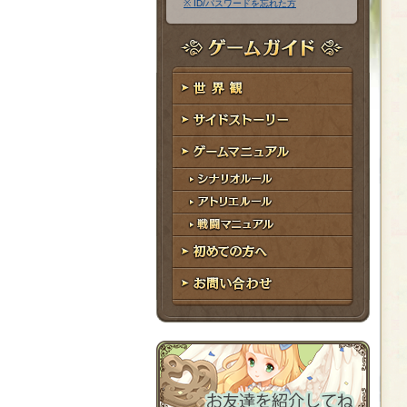
※ ID/パスワードを忘れた方
ア
ワ
ド
ー
レ
ド
ゲームガイド
ス
世界観
サイドストーリー
ゲームマニュアル
シナリオルール
アトリエルール
戦闘マニュアル
初めての方へ
お問い合わせ