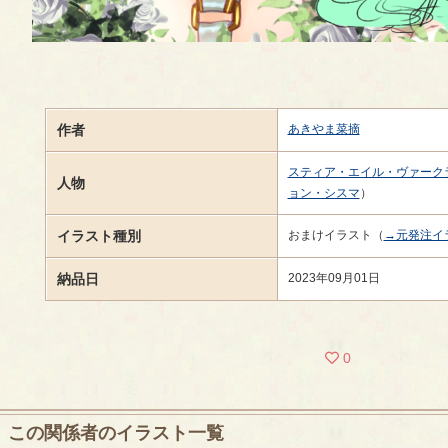
作者
あきやま菜摘
スティア・エイル・ヴァーク
人物
ョン・シスマ
）
イラスト種別
おまけイラスト（
→元発注イ
納品日
2023年09月01日
0
この関係者のイラスト一覧