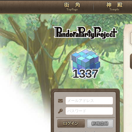
TOP
Pando
1337
メ
ー
パ
ル
ス