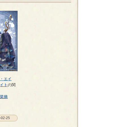
・エイ
イト
の関
菜摘
02-25