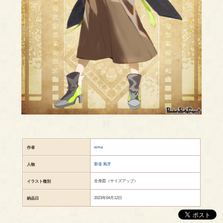
sima
作者
新道 風牙
人物
全身図（サイズアップ）
イラスト種別
2023年04月12日
納品日