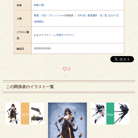
柿坂八鹿
作者
紫電・弍式・アレンツァー
の関係者（
《TR-01》紫電贋作・天ノ型【カガリ】
人物
(前期型)
）
イラスト種
おまけイラスト（
→元発注イラスト
）
別
2023年01月09日
納品日
0
この関係者のイラスト一覧