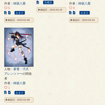
こ
元発注
作者：
柿坂八鹿
作者：
柿坂八鹿
の
5
0
納品日：2022-03-15
イ
こ
こ
おまけ
おまけ
ラ
の
の
納品日：2023-01-09
納品日：2022-03-15
ス
イ
イ
ト
ラ
ラ
の
ス
ス
ペ
ト
ト
ー
の
の
ジ
ペ
ペ
ー
ー
ジ
ジ
人物：
紫電・弍式・
アレンツァー
の関係
者
作者：
柿坂八鹿
1
こ
おまけ
の
納品日：2022-01-08
イ