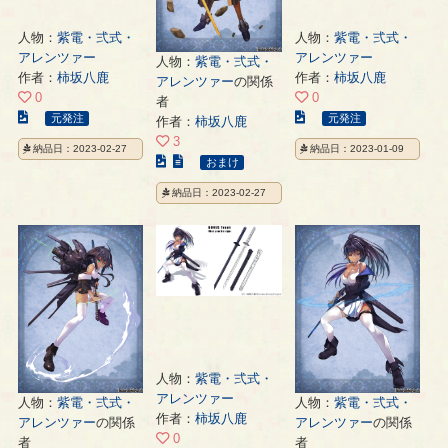
人物：
紫電・弍式・
人物：
紫電・弍式・
アレンツァー
アレンツァー
人物：
紫電・弍式・
作者：
柿坂八鹿
作者：
柿坂八鹿
アレンツァー
の関係
0
0
者
こ
こ
元発注
元発注
作者：
柿坂八鹿
の
の
3
納品日：2023-02-27
納品日：2023-01-09
イ
イ
こ
おまけ
ラ
ラ
の
納品日：2023-02-27
ス
ス
イ
ト
ト
ラ
の
の
ス
ペ
ペ
ト
ー
ー
の
ジ
ジ
ペ
ー
ジ
人物：
紫電・弍式・
アレンツァー
人物：
紫電・弍式・
人物：
紫電・弍式・
作者：
柿坂八鹿
アレンツァー
の関係
アレンツァー
の関係
0
者
者