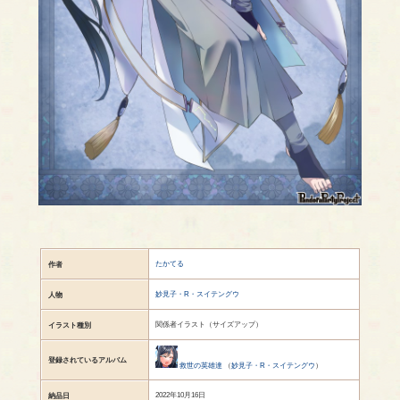
たかてる
作者
妙見子・R・スイテングウ
人物
関係者イラスト（サイズアップ）
イラスト種別
登録されているアルバム
救世の英雄達
（
妙見子・R・スイテングウ
）
2022年10月16日
納品日