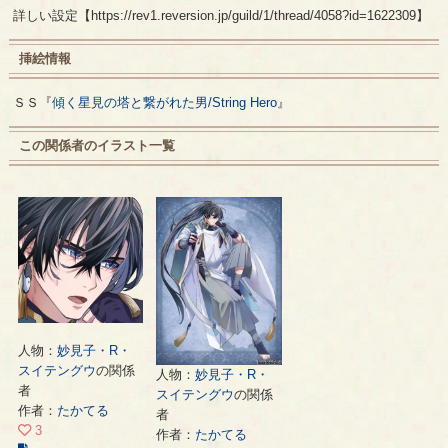
詳しい設定【https://rev1.reversion.jp/guild/1/thread/4058?id=1622309】
挿絵情報
ＳＳ『
傾く星見の塔と繋がれた男/String Hero
』
この関係者のイラスト一覧
人物：
妙見子・R・
スイテングウ
の関係
人物：
妙見子・R・
者
スイテングウ
の関係
作者：
たかてる
者
3
作者：
たかてる