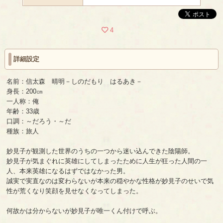
4
詳細設定
名前：信太森 晴明－しのだもり はるあき－
身長：200㎝
一人称：俺
年齢：33歳
口調：～だろう・～だ
種族：旅人
妙見子が観測した世界のうちの一つから迷い込んできた陰陽師。
妙見子が気まぐれに英雄にしてしまったために人生が狂った人間の一
人、本来英雄になるはずではなかった男。
誠実で実直なのは変わらないが本来の穏やかな性格が妙見子のせいで気
性が荒くなり笑顔を見せなくなってしまった。
何故かは分からないが妙見子が唯一くん付けで呼ぶ。