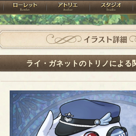
神殿
ローレット
アトリエ
raPartyProject
イラスト詳細
ライ・ガネットのトリノによる