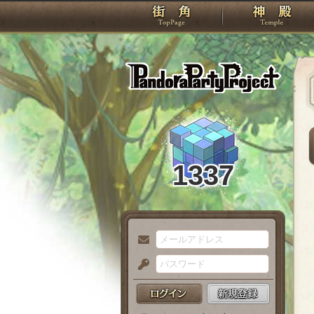
TOP
Pando
1337
メ
ー
パ
ル
ス