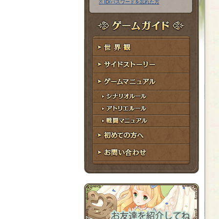
※ ID/パスワードを忘れた方
ア
ワ
ド
ー
レ
ド
ゲームガイド
ス
世界観
サイドストーリー
ゲームマニュアル
シナリオルール
アトリエルール
戦闘マニュアル
初めての方へ
お問い合わせ