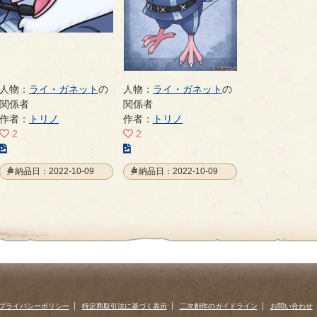
人物：
ライ・ガネット
の
人物：
ライ・ガネット
の
関係者
関係者
作者：
トリノ
作者：
トリノ
2
2
こ
こ
の
の
納品日：2022-10-09
納品日：2022-10-09
イ
イ
ラ
ラ
ス
ス
ト
ト
の
の
ペ
ペ
ー
ー
ジ
ジ
プライバシーポリシー
特定商取引法に基づく表示
二次創作のガイドライン
お問い合わせ