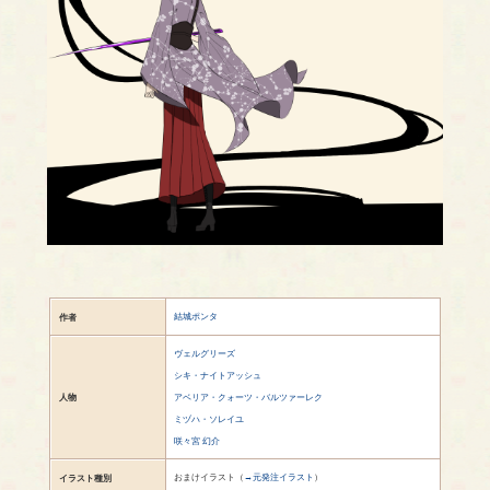
結城ポンタ
作者
ヴェルグリーズ
シキ・ナイトアッシュ
人物
アベリア・クォーツ・バルツァーレク
ミヅハ・ソレイユ
咲々宮 幻介
おまけイラスト（
→元発注イラスト
）
イラスト種別