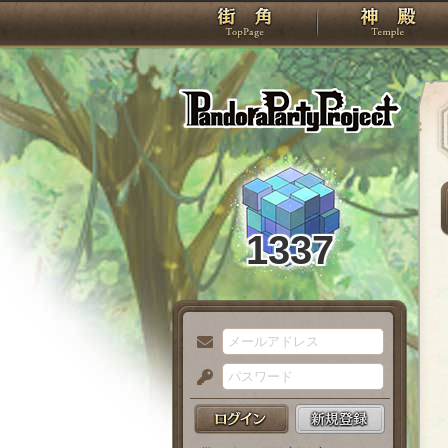
TOP
Pando
1337
メ
ー
パ
ル
ス