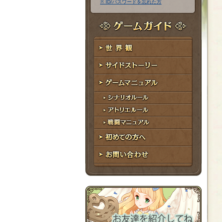
※ ID/パスワードを忘れた方
ア
ワ
ド
ー
レ
ド
ゲームガイド
ス
世界観
サイドストーリー
ゲームマニュアル
シナリオルール
アトリエルール
戦闘マニュアル
初めての方へ
お問い合わせ