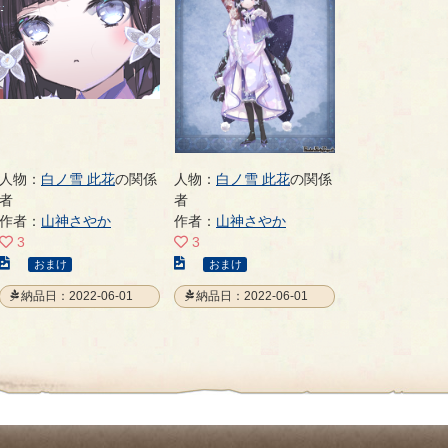
人物：
白ノ雪 此花
の関係
人物：
白ノ雪 此花
の関係
者
者
作者：
山神さやか
作者：
山神さやか
3
3
こ
こ
おまけ
おまけ
の
の
納品日：2022-06-01
納品日：2022-06-01
イ
イ
ラ
ラ
ス
ス
ト
ト
の
の
ペ
ペ
ー
ー