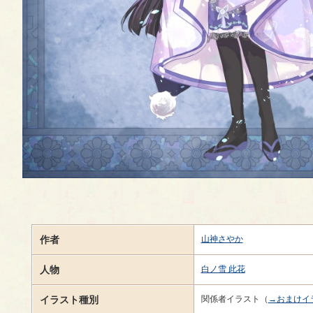
作者
山神さやか
人物
白ノ雪 此花
イラスト種別
関係者イラスト（
→おまけイ