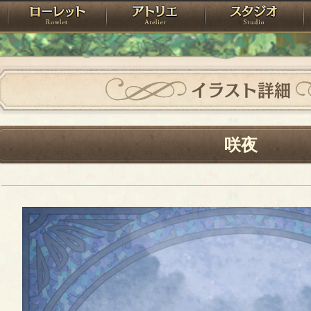
神殿
ローレット
アトリエ
raPartyProject
イラスト詳細
咲夜