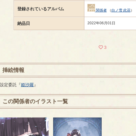
登録されているアルバム
関係者
（
白ノ雪 此花
）
納品日
2022年06月01日
3
挿絵情報
設定委託『
姫沙羅
』
この関係者のイラスト一覧