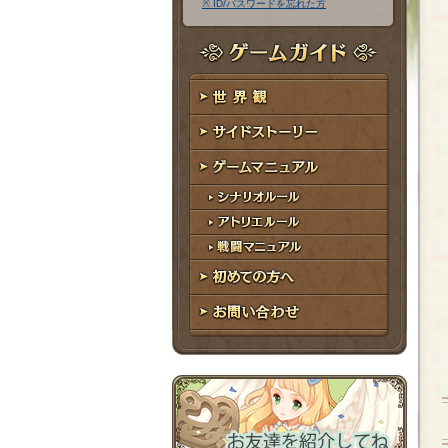
※ ID/パスワードを忘れた方
ア
ワ
ド
ー
レ
ド
ゲームガイド
ス
世界観
サイドストーリー
ゲームマニュアル
シナリオルール
アトリエルール
戦闘マニュアル
初めての方へ
お問い合わせ