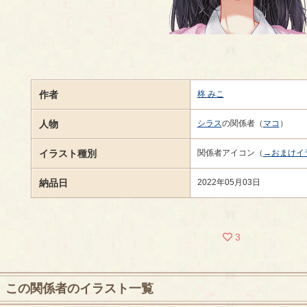
作者
柊 みこ
人物
シラス
の関係者（
マコ
）
イラスト種別
関係者アイコン（
→おまけイ
納品日
2022年05月03日
3
この関係者のイラスト一覧