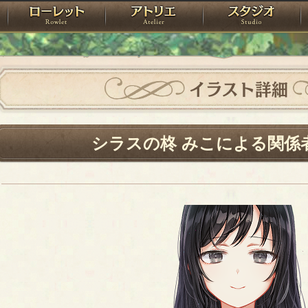
神殿
ローレット
アトリエ
raPartyProject
イラスト詳細
シラスの柊 みこによる関係