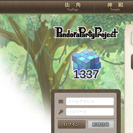
TOP
Pando
1337
メ
ー
パ
ル
ス