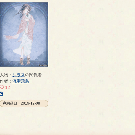
の
の
の
ペ
ペ
ペ
ー
ー
ー
ジ
ジ
ジ
人物：
シラス
の関係者
作者：
流聖飛鳥
12
こ
の
納品日：2019-12-08
イ
ラ
ス
ト
の