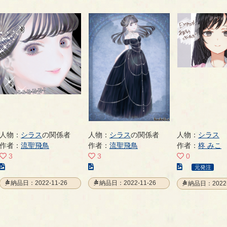
人物：
シラス
の関係者
人物：
シラス
の関係者
人物：
シラス
作者：
流聖飛鳥
作者：
流聖飛鳥
作者：
柊 みこ
3
3
0
こ
こ
こ
元発注
の
の
の
納品日：2022-11-26
納品日：2022-11-26
納品日：2022-
イ
イ
イ
ラ
ラ
ラ
ス
ス
ス
ト
ト
ト