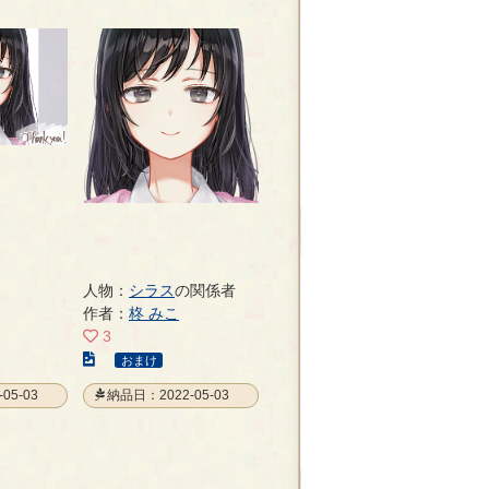
人物：
シラス
の関係者
作者：
柊 みこ
3
こ
おまけ
の
05-03
納品日：2022-05-03
イ
ラ
ス
ト