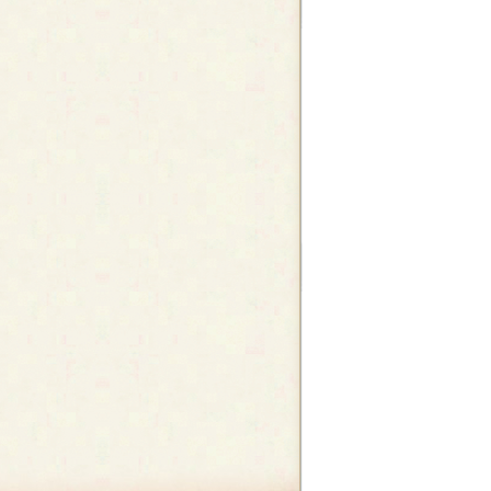
の
ペ
ー
ジ